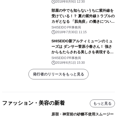
2018年8月9日 12:30
部屋の中でも知らないうちに紫外線を
受けている！？ 夏の紫外線トラブルの
カギとなる 「肌免疫」の働きについて
皮膚科医が解説
SHISEIDO PR事務局
2018年7月30日 11:15
SHISEIDO新アルティミューンのミュ
ーズは ダンサー菅原小春さん！ 強さ
からもたらされる美しさを表現する
「Strong Souls」 TVCM・WEB動画
SHISEIDO PR事務局
公開
2018年6月1日 15:30
発行者のリリースをもっと見る
ファッション・美容の新着
もっと見る
原宿・神宮前の砂糖不使用スムージー