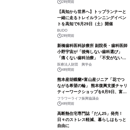
PropTech-Lab
2時間前
【高知から世界へ】トップランナーと
一緒に走るトレイルランニングイベン
トを高知で8月29日（土）開催
BUDO
2時間前
新橋歯科医科診療所 副院長・歯科医師
小野宇宙が「後悔しない歯科選び」
「痛くない歯科治療」「不安がない治
療計画」をテーマに専門監修
医療法人財団 興学会
4時間前
熊本産胡蝶蘭×富山産ジニア「花でつ
ながる希望の輪」 熊本復興支援チャリ
ティーワークショップを8月9日、富
山・射水で開催
フラワーライフ振興協議会
4時間前
高断熱住宅専門誌「だん25」発売！
日々のストレス軽減、暮らしはもっと
自由に