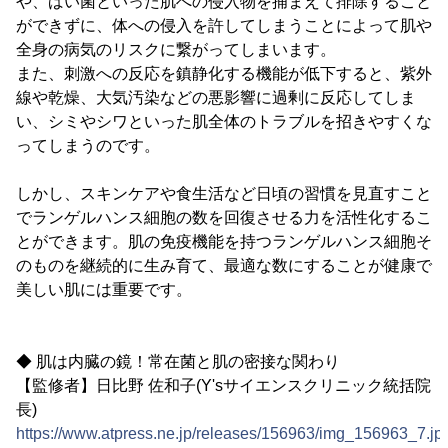
や、ばい菌といった肌への侵入物を捕まえて排除すること
ができずに、体への侵入を許してしまうことによって肌や
全身の病気のリスクに繋がってしまいます。
また、刺激への反応を鎮静化する機能が低下すると、紫外
線や乾燥、大気汚染などの悪影響に過剰に反応してしま
い、シミやシワといった肌全体のトラブルを招きやすくな
ってしまうのです。
しかし、スキンケアや食生活など日頃の習慣を見直すこと
でランゲルハンス細胞の数を回復させる力を活性化するこ
とができます。肌の免疫機能を持つランゲルハンス細胞そ
のものを継続的に生み育て、最適な数にすることが健康で
美しい肌には重要です。
◆ 肌は内臓の鏡！常在菌と肌の密接な関わり
【監修者】日比野 佐和子(Y'sサイエンスクリニック統括院
長)
https://www.atpress.ne.jp/releases/156963/img_156963_7.jp