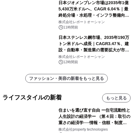
日本ジオメンブレン市場は2035年1億
5,430万米ドルへ、CAGR 6.04％｜最
終処分場・水処理・インフラ整備向け
需要拡大
株式会社レポートオーシャン
11時間前
日本ステンレス鋼市場、2035年190万
トン米ドルへ成長｜CAGR3.47％、建
設・自動車・製造業の需要拡大が市場
を牽引
株式会社レポートオーシャン
12時間前
ファッション・美容の新着をもっと見る
ライフスタイルの新着
もっと見る
住まいを選び直す自由 ー住宅流動性と
人生設計の経済学ー （第４回：取引の
重さの経済学──情報・信頼・制度を
PropTechはどう組み替えるか）｜
株式会社property technologies