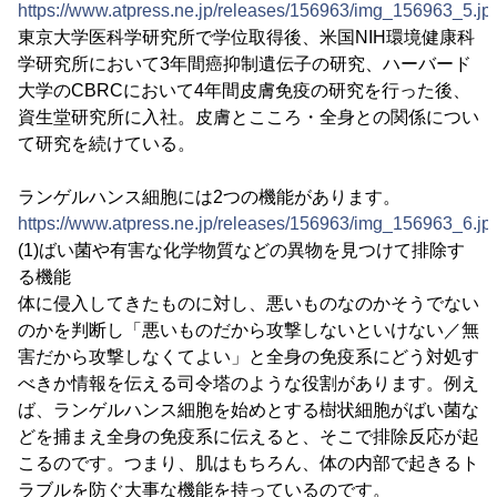
https://www.atpress.ne.jp/releases/156963/img_156963_5.jp
東京大学医科学研究所で学位取得後、米国NIH環境健康科
学研究所において3年間癌抑制遺伝子の研究、ハーバード
大学のCBRCにおいて4年間皮膚免疫の研究を行った後、
資生堂研究所に入社。皮膚とこころ・全身との関係につい
て研究を続けている。
ランゲルハンス細胞には2つの機能があります。
https://www.atpress.ne.jp/releases/156963/img_156963_6.jp
(1)ばい菌や有害な化学物質などの異物を見つけて排除す
る機能
体に侵入してきたものに対し、悪いものなのかそうでない
のかを判断し「悪いものだから攻撃しないといけない／無
害だから攻撃しなくてよい」と全身の免疫系にどう対処す
べきか情報を伝える司令塔のような役割があります。例え
ば、ランゲルハンス細胞を始めとする樹状細胞がばい菌な
どを捕まえ全身の免疫系に伝えると、そこで排除反応が起
こるのです。つまり、肌はもちろん、体の内部で起きるト
ラブルを防ぐ大事な機能を持っているのです。