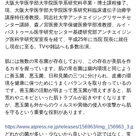
大阪大学医学部大学院医学系研究科卒業・博士課程修了。
現、大阪大学医学部大学院医学系研究科臨床遺伝子治療学
講座特任准教授。同志社大学アンチエイジングリサーチセ
ンター講師、森ノ宮医療大学保健医療学部准教授、ルイ・
パストゥール医学研究センター基礎研究部アンチエイジン
グ医科学研究室室長を経て、平成25年に当院 院長に就任
し現在に至る。TVや雑誌へも多数出演。
肌には無数の常在菌が存在しており、この存在が美肌を作
るカギを握っています。肌の常在菌は腸内環境と同じよう
に善玉菌、悪玉菌、日和見菌の三つに分けられ、皮膚の環
境を健康に保つためにうまくバランスを取り合っているの
です。善玉菌の活動が弱まって悪玉菌が増えすぎると、肌
荒れやニキビといった肌トラブルが起きやすくなります
が、悪玉菌も外からのウィルスや異物の侵入や攻撃から肌
を守るという重要な役割があります。
https://www.atpress.ne.jp/releases/156963/img_156963_3.jp
どれかの菌が多い・少ないから良いという訳ではなく、常