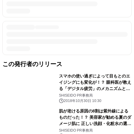
この発行者のリリース
スマホの使い過ぎによって目もとのエ
イジングにも変化が！？ 眼科医が教え
る「デジタル疲労」のメカニズムとそ
の対策とは？
SHISEIDO PR事務局
2018年10月30日 10:30
肌が老ける原因の8割は紫外線による
ものだった！？ 美容家が勧める夏のダ
メージ肌に 正しい洗顔・化粧水の選び
方とテクニック
SHISEIDO PR事務局