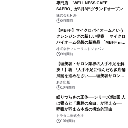
専門店 「WELLNESS CAFE
SAPRO」が8月8日グランドオープン
株式会社RSF
5時間前
【MBFF】マイクロバイオームという
クレンジングの新しい提案 マイクロ
バイオーム発想の新商品 「MBFF mb
クレンジングPRO」を2026年8月6日
株式会社フローリストジャパン
発売
9時間前
【理美容・サロン業界の人手不足を解
決！】著 『人手不足に悩んだら多店舗
展開を進めなさい――理美容サロン
「多店舗展開」の教科書』2026年8月
あさ出版
24日（月）発売
10時間前
眠りづらさの正体──シリーズ第2回 人
は寝ると「腹腔の余白」が消える──
呼吸が弱まる本当の構造的理由
トラタニ株式会社
10時間前