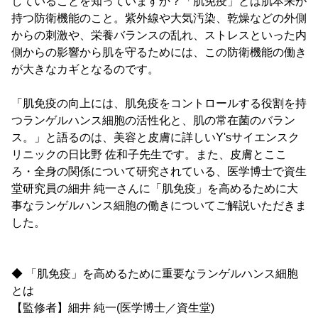
していることを知っていますか？「肌免疫」とは肌本来が
持つ防衛機能のこと。紫外線や大気汚染、乾燥などの外側
からの刺激や、栄養バランスの乱れ、ストレスといった内
側からの影響から肌を守るためには、この防衛機能の働き
が大きなカギとなるのです。
「肌免疫の向上には、肌免疫をコントロールする役割を持
つランゲルハンス細胞の活性化と、肌の常在菌のバラン
ス。」と語るのは、美容と皮膚に詳しいY'sサイエンスク
リニックの日比野 佐和子先生です。また、皮膚とここ
ろ・全身の関係について研究されている、医学博士で資生
堂研究員の細井 純一さんに「肌免疫」を高めるために大
事なランゲルハンス細胞の働きについてご解説いただきま
した。
◆ 「肌免疫」を高めるために重要なランゲルハンス細胞
とは
【監修者】細井 純一(医学博士／資生堂)