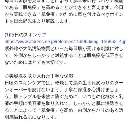
毎日の習慣を見直すことによって肌本来の持つバリア機能
である「肌免疫」を高めることができると言えます。今日
から実践できる「肌免疫」のために気を付けるべきポイン
トを日比野先生より解説します。
(1)毎日のスキンケア
https://www.atpress.ne.jp/releases/156963/img_156963_4.jp
紫外線や大気汚染物質といった毎日肌が受ける刺激に対し
て、外側からしっかりと対処することは肌免疫を低下させ
ないためにはとても大切です。
◇美容液を取り入れた丁寧な保湿
日頃のスキンケアでは、乾燥して肌の生まれ変わりのター
ンオーバーを妨げないよう、丁寧な保湿を心掛けましょ
う。肌トラブルを未然に防ぐために、いつもの化粧水・乳
液の手順に美容液を取り入れて、しっかりと肌に浸透させ
ることによって「肌免疫」を高め、内側からハリのある透
明感溢れる肌になります。