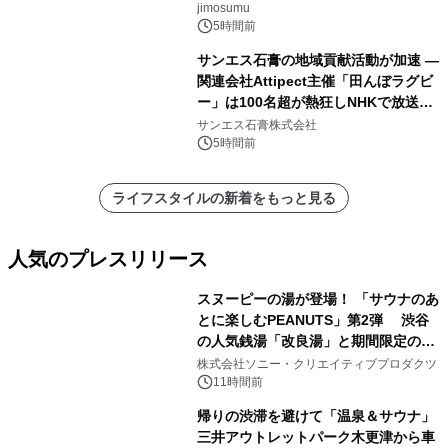
jimosumu
5時間前
サンエス石膏の地域貢献活動が加速 ―
関連会社Attipect主催「田んぼラグビ
ー」は100名超が熱狂しNHKで放送さ
れました。
サンエス石膏株式会社
5時間前
ライフスタイルの新着をもっと見る
人気のプレスリリース
スヌーピーの湯が登場！ 「サウナのあ
とに楽しむPEANUTS」第2弾 渋谷
の人気銭湯「改良湯」と期間限定のコ
1
ラボレーション サウナイキタイコラ
株式会社ソニー・クリエイティブプロダクツ
ボグッズも発売決定！
11時間前
帰りの渋滞を避けて「温泉＆サウナ」
三井アウトレットパーク木更津から車