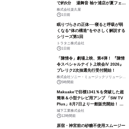
で約5分 湯舞音 袖ケ浦店が夏フェア
2
メニューを提供
株式会社楽久屋
1日前
眠りづらさの正体──寝ると呼吸が弱
くなる"体の構造"をやさしく解説する
シリーズ第1回
3
トラタニ株式会社
1日前
「陳情令」劇場上映、第4弾！ 『陳情
令スペシャルナイト上映会Ⅳ 2026』
プレリク2次抽選先行受付開始！
4
株式会社ソニー・ミュージックソリューショ
ンズ
5時間前
Makuakeで目標1341％を突破した超
簡単＆小型テレビ用アンプ 「SW TV
Plus」8月7日より一般販売開始！ ケ
5
ーブル1本つなぐだけ、テレビの音が
城下工業株式会社
ぐっと豊かに
12時間前
原宿・神宮前の砂糖不使用スムージー