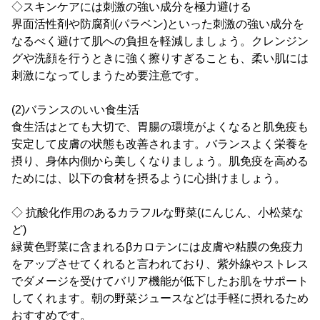
◇スキンケアには刺激の強い成分を極力避ける
界面活性剤や防腐剤(パラベン)といった刺激の強い成分を
なるべく避けて肌への負担を軽減しましょう。クレンジン
グや洗顔を行うときに強く擦りすぎることも、柔い肌には
刺激になってしまうため要注意です。
(2)バランスのいい食生活
食生活はとても大切で、胃腸の環境がよくなると肌免疫も
安定して皮膚の状態も改善されます。バランスよく栄養を
摂り、身体内側から美しくなりましょう。肌免疫を高める
ためには、以下の食材を摂るように心掛けましょう。
◇ 抗酸化作用のあるカラフルな野菜(にんじん、小松菜な
ど)
緑黄色野菜に含まれるβカロテンには皮膚や粘膜の免疫力
をアップさせてくれると言われており、紫外線やストレス
でダメージを受けてバリア機能が低下したお肌をサポート
してくれます。朝の野菜ジュースなどは手軽に摂れるため
おすすめです。