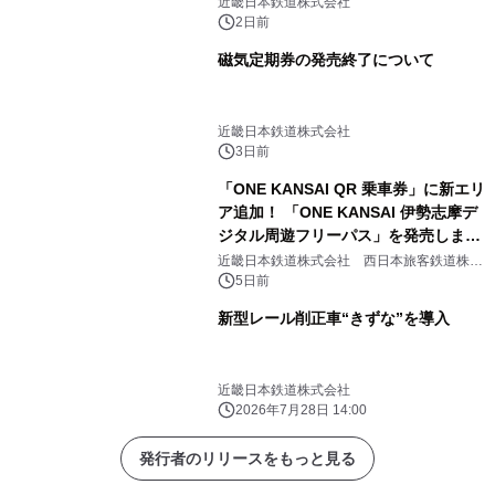
近畿日本鉄道株式会社
2日前
磁気定期券の発売終了について
近畿日本鉄道株式会社
3日前
「ONE KANSAI QR 乗車券」に新エリ
ア追加！ 「ONE KANSAI 伊勢志摩デ
ジタル周遊フリーパス」を発売しま
す！
近畿日本鉄道株式会社 西日本旅客鉄道株式
会社 三重交通株式会社
5日前
新型レール削正車“きずな”を導入
近畿日本鉄道株式会社
2026年7月28日 14:00
発行者のリリースをもっと見る