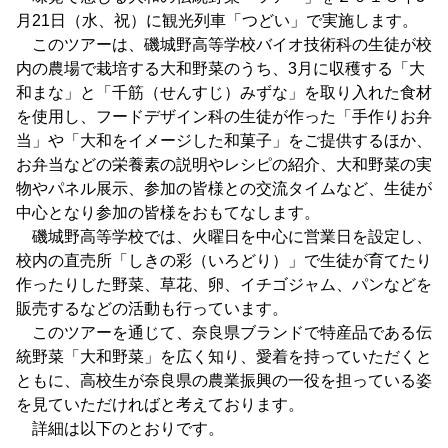
月21日（水、祝）に観光列車「つどい」で実施します。
このツアーは、磯城野高等学校バイオ技術科の生徒が校
内の農場で栽培する大和野菜のうち、3月に収穫する「大
和まな」と「千筋（せんすじ）みずな」を取り入れた食材
を使用し、フードデザイン科の生徒が作った「手作りお弁
当」や「大和をイメージした和菓子」をご提供するほか、
お弁当などの栄養素の説明やレシピの紹介、大和野菜の実
物やパネル展示、参加の皆様との交流タイムなど、生徒が
中心となり参加の皆様をおもてなします。
磯城野高等学校では、火曜日を中心に営業日を設定し、
校内の直売所「しきの彩（いろどり）」で生徒が育てたり
作ったりした野菜、草花、卵、イチゴジャム、パンなどを
販売するなどの活動も行っています。
このツアーを通じて、奈良県ブランドで特産品である伝
統野菜「大和野菜」を広く知り、愛着を持っていただくと
ともに、高校生が奈良県の農業振興の一役を担っている姿
を見ていただければと考えております。
詳細は以下のとおりです。