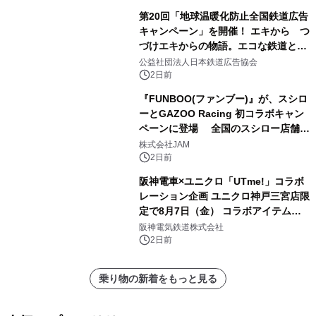
第20回「地球温暖化防止全国鉄道広告
キャンペーン」を開催！ エキから つ
づけエキからの物語。エコな鉄道とと
もに。
公益社団法人日本鉄道広告協会
2日前
『FUNBOO(ファンブー)』が、スシロ
ーとGAZOO Racing 初コラボキャン
ペーンに登場 全国のスシロー店舗で
GR 4車種の FUNBOO(ミニカー)付き
株式会社JAM
メニューが展開されます
2日前
阪神電車×ユニクロ「UTme!」コラボ
レーション企画 ユニクロ神戸三宮店限
定で8月7日（金） コラボアイテムが
発売決定！
阪神電気鉄道株式会社
2日前
乗り物の新着をもっと見る