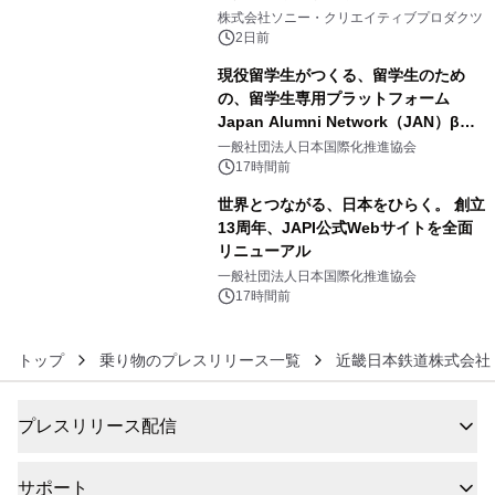
4
ラボレーション サウナイキタイコラ
株式会社ソニー・クリエイティブプロダクツ
ボグッズも発売決定！
2日前
現役留学生がつくる、留学生のため
の、留学生専用プラットフォーム
Japan Alumni Network（JAN）β版
5
をリリース
一般社団法人日本国際化推進協会
17時間前
世界とつながる、日本をひらく。 創立
13周年、JAPI公式Webサイトを全面
リニューアル
6
一般社団法人日本国際化推進協会
17時間前
トップ
乗り物のプレスリリース一覧
近畿日本鉄道株式会社
プレスリリース配信
サポート