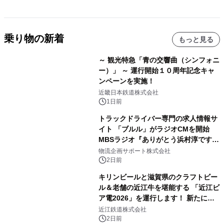
乗り物の新着
もっと見る
～ 観光特急「青の交響曲（シンフォニ
ー）」 ～ 運行開始１０周年記念キャ
ンペーンを実施！
近畿日本鉄道株式会社
1日前
トラックドライバー専門の求人情報サ
イト 「ブルル」がラジオCMを開始
MBSラジオ『ありがとう浜村淳です』
にて8月1日(土)より
物流企画サポート株式会社
2日前
キリンビールと滋賀県のクラフトビー
ル＆老舗の近江牛を堪能する 「近江ビ
ア電2026」を運行します！ 新たに
「長濱浪漫ビール」が参加！キリン一
近江鉄道株式会社
番搾り飲み放題が復活！
2日前