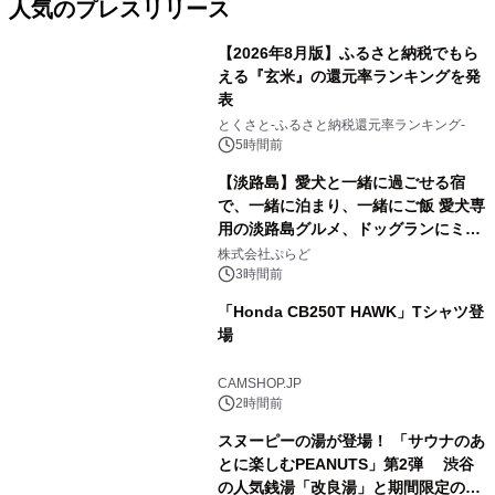
人気のプレスリリース
【2026年8月版】ふるさと納税でもら
える『玄米』の還元率ランキングを発
表
1
とくさと-ふるさと納税還元率ランキング-
5時間前
【淡路島】愛犬と一緒に過ごせる宿
で、一緒に泊まり、一緒にご飯 愛犬専
用の淡路島グルメ、ドッグランにミニ
2
プール グランピングとトレーラーハウ
株式会社ぷらど
スの2施設で
3時間前
「Honda CB250T HAWK」Tシャツ登
場
3
CAMSHOP.JP
2時間前
スヌーピーの湯が登場！ 「サウナのあ
とに楽しむPEANUTS」第2弾 渋谷
の人気銭湯「改良湯」と期間限定のコ