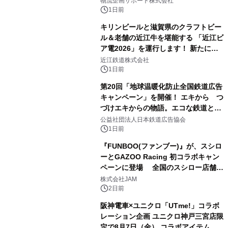
物流企画サポート株式会社
1日前
キリンビールと滋賀県のクラフトビー
ル＆老舗の近江牛を堪能する 「近江ビ
ア電2026」を運行します！ 新たに
「長濱浪漫ビール」が参加！キリン一
近江鉄道株式会社
番搾り飲み放題が復活！
1日前
第20回「地球温暖化防止全国鉄道広告
キャンペーン」を開催！ エキから つ
づけエキからの物語。エコな鉄道とと
もに。
公益社団法人日本鉄道広告協会
1日前
『FUNBOO(ファンブー)』が、スシロ
ーとGAZOO Racing 初コラボキャン
ペーンに登場 全国のスシロー店舗で
GR 4車種の FUNBOO(ミニカー)付き
株式会社JAM
メニューが展開されます
2日前
阪神電車×ユニクロ「UTme!」コラボ
レーション企画 ユニクロ神戸三宮店限
定で8月7日（金） コラボアイテムが