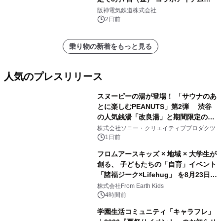
発売決定！
阪神電気鉄道株式会社
2日前
乗り物の新着をもっと見る
人気のプレスリリース
スヌーピーの湯が登場！ 「サウナのあ
とに楽しむPEANUTS」第2弾 渋谷
の人気銭湯「改良湯」と期間限定のコ
1
ラボレーション サウナイキタイコラ
株式会社ソニー・クリエイティブプロダクツ
ボグッズも発売決定！
1日前
フロムアースキッズ × 地域 × 大学生が
創る、 子どもたちの「自育」イベント
「諸福ジーク×Lifehug」 を8月23日
2
(日)開催
株式会社From Earth Kids
4時間前
学園生活コミュニティ「キャラフレ」