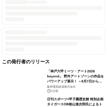
この発行者のリリース
「神戸六甲ミーツ・アート2026
beyond」 野外アートゾーンの作品を
パワーアップ展示！ ～8月7日からは
直前割パスポートを販売～
阪神電気鉄道株式会社
1日前
日刊スポーツ×甲子園歴史館 特別企画
タイガースOB桧山進次郎氏によるト