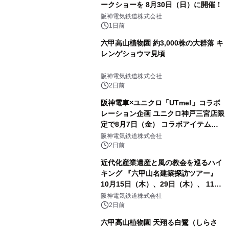
ークショーを 8月30日（日）に開催！
阪神電気鉄道株式会社
1日前
六甲高山植物園 約3,000株の大群落 キ
レンゲショウマ見頃
阪神電気鉄道株式会社
2日前
阪神電車×ユニクロ「UTme!」コラボ
レーション企画 ユニクロ神戸三宮店限
定で8月7日（金） コラボアイテムが
発売決定！
阪神電気鉄道株式会社
2日前
近代化産業遺産と風の教会を巡るハイ
キング 『六甲山名建築探訪ツアー』
10月15日（木）、29日（木）、 11月
5日（木）、12日（木）に開催！
阪神電気鉄道株式会社
2日前
六甲高山植物園 天翔る白鷺（しらさ