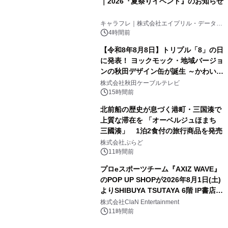
｜2026『夏祭りイベント』のお知らせ
3
キャラフレ｜株式会社エイプリル・データ・
デザインズ
4時間前
【令和8年8月8日】トリプル「8」の日
に発表！ ヨックモック・地域バージョ
ンの秋田デザイン缶が誕生 ～かわいい
4
秋田犬の子犬と秋田の四季と名所を巡
株式会社秋田ケーブルテレビ
るパッケージ～ 9月1日(火)秋田県内で
15時間前
販売開始
北前船の歴史が息づく港町・三国湊で
上質な滞在を 「オーベルジュほまち
三國湊」 1泊2食付の旅行商品を発売
5
株式会社ぷらど
11時間前
プロeスポーツチーム『AXIZ WAVE』
のPOP UP SHOPが2026年8月1日(土)
よりSHIBUYA TSUTAYA 6階 IP書店で
6
開催決定！！
株式会社ClaN Entertainment
11時間前