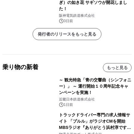
ぎ）の如き花 サギソウが開花しまし
た！
阪神電気鉄道株式会社
3日前
発行者のリリースをもっと見る
乗り物の新着
もっと見る
～ 観光特急「青の交響曲（シンフォニ
ー）」 ～ 運行開始１０周年記念キャ
ンペーンを実施！
近畿日本鉄道株式会社
1日前
トラックドライバー専門の求人情報サ
イト 「ブルル」がラジオCMを開始
MBSラジオ『ありがとう浜村淳です』
にて8月1日(土)より