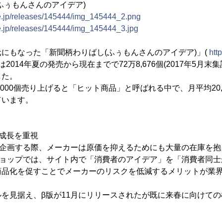
ふぅもんさんのアイデア)
ne.jp/releases/145444/img_145444_2.png
ne.jp/releases/145444/img_145444_3.jpg
もなった「新聞柄わりばし(ふぅもんさんのアイデア)」(
http
は2014年夏の発売から現在までで72万8,676個(2017年5月
した。
000個売り上げると「ヒット商品」と呼ばれる中で、月平均20,
ています。
成長を重視
を企画する際、メーカーは原価を抑えるためにも大量の在庫を抱
ショップでは、サイト内で「消費者のアイデア」を「消費者同
商品化を促すことでメーカーのリスクを低減するメリットが業
を見据え、β版が11月にリリースされたが既に来春に向けての