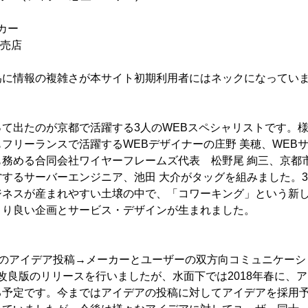
ーカー
小売店
為に情報の複雑さが本サイト初期利用者にはネックになっていま
て出たのが京都で活躍する3人のWEBスペシャリストです。
フリーランスで活躍するWEBデザイナーの庄野 美穂、WEB
も務める合同会社ワイヤーフレームズ代表 松野尾 絢三、京都
するサーバーエンジニア、池田 大介がタッグを組みました。
ジネスが産まれやすい土壌の中で、「コワーキング」という新
より良い企画とサービス・デザインが生まれました。
ーのアイデア投稿→メーカーとユーザーの双方向コミュニケーシ
日に改良版のリリースを行いましたが、水面下では2018年春に、
る予定です。今まではアイデアの投稿に対してアイデアを採用