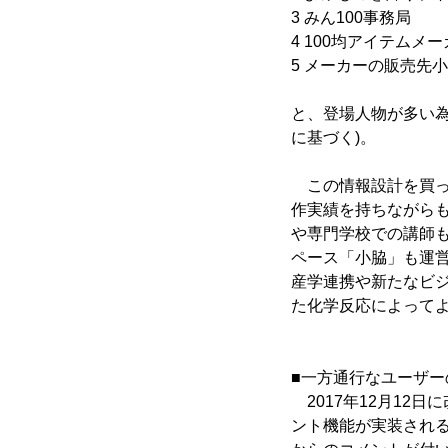
3 みん100事務局
4 100均アイテムメ
5 メーカーの販売先
と、登場人物が多い
に基づく)。
この情報設計を買っ
作実績を持ちながらも
や専門学校での講師
ペース「小脇」も運営
産学連携や新たなビ
た化学反応によって
■一方通行なユーザ
2017年12月12
ント機能が実装され