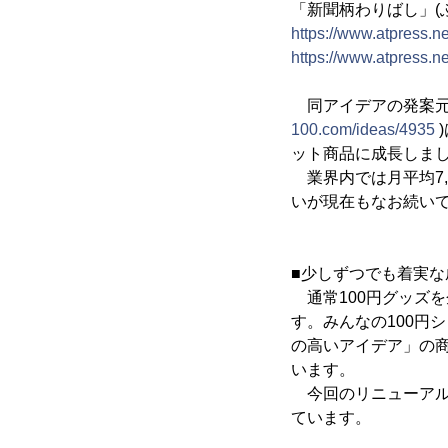
「新聞柄わりばし」(
https://www.atpress.
https://www.atpress.
同アイデアの発案元に
100.com/ideas/4935
)
ット商品に成長しま
業界内では月平均7,
いが現在もなお続い
■少しずつでも着実な
通常100円グッズ
す。みんなの100円
の高いアイデア」の
います。
今回のリニューアル
ています。