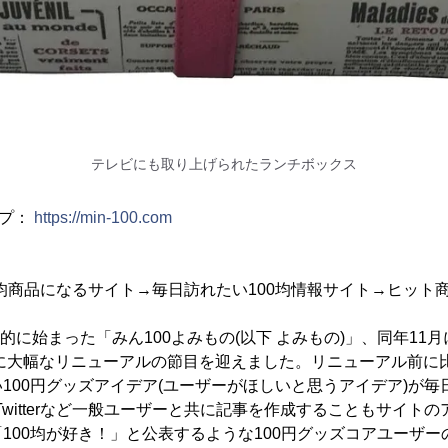
テレビにも取り上げられたランチボックス
ップ：
https://min-100.com
0均商品になるサイト→毎日訪れたい100均情報サイト→ヒット
的に始まった「みん100よみもの(以下 よみもの)」、同年11
日に大幅なリニューアルの節目を迎えました。リニューアル前に
100円グッズアイデア(ユーザーがほしいと思うアイデア)が毎
amやTwitterなど一般ユーザーと共に記事を作成することもサイ
100均が好き！」と公表するような100円グッズコアユーザ