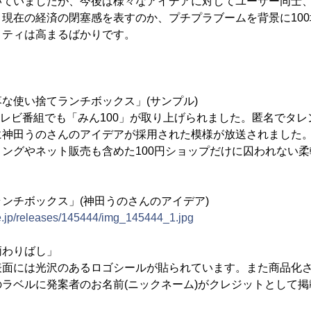
いていましたが、今後は様々なアイデアに対してユーザー同士
現在の経済の閉塞感を表すのか、プチプラブームを背景に10
リティは高まるばかりです。
な使い捨てランチボックス」(サンプル)
テレビ番組でも「みん100」が取り上げられました。匿名でタ
に神田うのさんのアイデアが採用された模様が放送されました
ングやネット販売も含めた100円ショップだけに囚われない
ンチボックス」(神田うのさんのアイデア)
ne.jp/releases/145444/img_145444_1.jpg
柄わりばし」
面には光沢のあるロゴシールが貼られています。また商品化さ
ラベルに発案者のお名前(ニックネーム)がクレジットとして掲