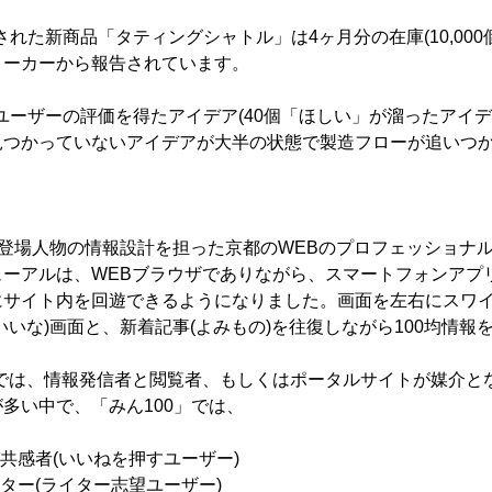
された新商品「タティングシャトル」は4ヶ月分の在庫(10,000
メーカーから報告されています。
、ユーザーの評価を得たアイデア(40個「ほしい」が溜ったアイデ
見つかっていないアイデアが大半の状態で製造フローが追いつ
登場人物の情報設計を担った京都のWEBのプロフェッショナ
ーアルは、WEBブラウザでありながら、スマートフォンアプ
にサイト内を回遊できるようになりました。画面を左右にスワ
いいな)画面と、新着記事(よみもの)を往復しながら100均情報
では、情報発信者と閲覧者、もしくはポータルサイトが媒介と
多い中で、「みん100」では、
び共感者(いいねを押すユーザー)
イター(ライター志望ユーザー)