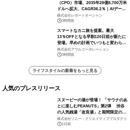
（CPO）市場、2035年28億8,700万米
ドルへ拡大、CAGR36.2％｜AIデータ
センター・高速光通信需要が成長を加
株式会社レポートオーシャン
速
3時間前
スマートなカニ旅を提案。最大
13％OFFとなる早割120日前が新たに
登場。早めの計画でいつもと変わらぬ
大人の冬旅を。ー夕日ヶ浦温泉「佳松
株式会社アウルコーポレーション
苑 別邸ふうか」ー
3時間前
ライフスタイルの新着をもっと見る
人気のプレスリリース
スヌーピーの湯が登場！ 「サウナのあ
とに楽しむPEANUTS」第2弾 渋谷
の人気銭湯「改良湯」と期間限定のコ
1
ラボレーション サウナイキタイコラ
株式会社ソニー・クリエイティブプロダクツ
ボグッズも発売決定！
1日前