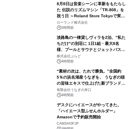
8月8日は音楽シーンに革新をもたらし
た 伝説のリズムマシン「TR-808」を
祝う日 ～Roland Store Tokyoで実機
2
を展示しての 記念キャンペーンを開
ローランド株式会社
催 英国ラジオ「NTS」の 特別プログ
5時間前
ラムや、「TR-808」を愛する伝説的
淡路島の一棟貸しヴィラを2泊、"私た
アーティストを フィーチャーしたアニ
ちだけ"の別荘に 1日1組・最大8名
メーションを公開～
様、プールとサウナとジェットバス付
3
きで Villa Mon Temps AWAJIの連泊
株式会社ぷらど
素泊りプラン
4時間前
“素材の次は、たれで勝負。”全国約
5％の浜名湖産うなぎを、 うなぎの頭
の旨味エキスで仕上げた新ブランド
4
「井口の誉」誕生
有限会社うなぎの井口
4時間前
デスクにハイエースがやってきた。
「ハイエース型ふせんホルダー」
Amazonで予約販売開始
5
CAMSHOP.JP
3時間前