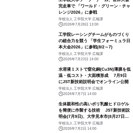
完走車で 「ワールド・グリーン・チャ
レンジ2026」に参戦
学校法人 工学院大学 広報課
2026年7月28日 13:00
工学院レーシングチームがものづくり
の総合力を競う 「学生フォーミュラ日
本大会2026」に参戦(8/2～7)
学校法人 工学院大学 広報課
2026年7月23日 14:00
水溶液ミストで窒化銅(Cu3N)薄膜を低
温・低コスト・大面積形成 7月9日
にJST新技術説明会でオンライン公開
学校法人 工学院大学 広報課
2026年7月7日 14:00
生体親和性の高いポリ乳酸ヒドロゲル
を簡便に作製する技術 JST新技術説
明会(7月9日)、大学見本市(8月27日・
28日)で公開
学校法人 工学院大学 広報課
2026年7月2日 14:00