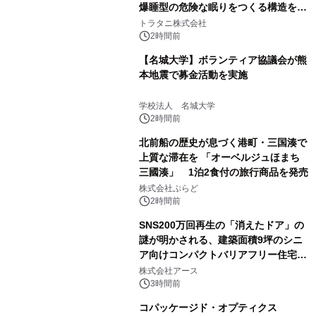
爆睡型の危険な眠りをつくる構造を解
説
トラタニ株式会社
2時間前
【名城大学】ボランティア協議会が熊
本地震で募金活動を実施
学校法人 名城大学
2時間前
北前船の歴史が息づく港町・三国湊で
上質な滞在を 「オーベルジュほまち
三國湊」 1泊2食付の旅行商品を発売
株式会社ぷらど
2時間前
SNS200万回再生の「消えたドア」の
謎が明かされる、建築面積9坪のシニ
ア向けコンパクトバリアフリー住宅が
誕生
株式会社アース
3時間前
コパッケージド・オプティクス