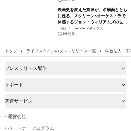
映画史を変えた旋律が、名場面ととも
に甦る。スクリーン×オーケストラで
体感するジョン・ウィリアムズの世
6
界。ジョン・ウィリアムズ：シネマ・
（株）キョードーメディアス
スペクタキュラー・コンサート 開催決
4時間前
定！
トップ
ライフスタイルのプレスリリース一覧
学校法人 工
プレスリリース配信
サポート
関連サービス
•
運営会社
•
パートナープログラム