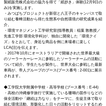
製紙販売株式会社の協力を得て「紙抄き」体験(12月9日の
み)を実施します。
・みつばちプロジェクトが新宿と八王子のキャンパスで取
り組む養蜂活動から得た生態系や自然環境の研究成果を紹
介。
・環境マネジメント工学研究室(指導教員：稲葉 敦教授／
先進工学部 環境化学科)が、独自に開発した「環境クイ
ズ」をとおして、身近な商品を例に来場者に楽しく
LCA(注)を伝えます。
・2017年10月にオーストラリアで開催された世界最大級
のソーラーカーレースに参戦したソーラーチームの活動に
ついて紹介。学生たちが製作し、世界大会に参戦した最新
車両が、帝人グループのブース(ブース番号 : 2-001)に展示
されます。
◆工学院大学附属中学校・高等学校 (ブース番号：E-44)
・高校の沖縄修学旅行で実施している珊瑚の苗作りなどの
保全活動や「継続は力なり」をテーマに、生徒主体で取り
組む環境活動、形骸化した日々の活動をリセットするため