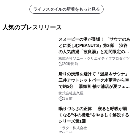
ライフスタイルの新着をもっと見る
人気のプレスリリース
スヌーピーの湯が登場！ 「サウナのあ
とに楽しむPEANUTS」第2弾 渋谷
の人気銭湯「改良湯」と期間限定のコ
1
ラボレーション サウナイキタイコラ
株式会社ソニー・クリエイティブプロダクツ
ボグッズも発売決定！
20時間前
帰りの渋滞を避けて「温泉＆サウナ」
三井アウトレットパーク木更津から車
で約5分 湯舞音 袖ケ浦店が夏フェア
2
メニューを提供
株式会社楽久屋
1日前
眠りづらさの正体──寝ると呼吸が弱
くなる"体の構造"をやさしく解説する
シリーズ第1回
3
トラタニ株式会社