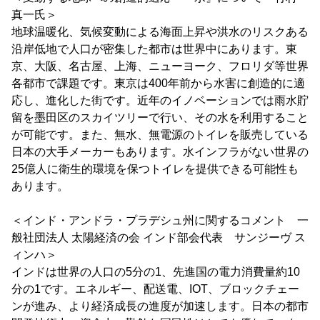
真一氏＞
地球温暖化、気候変動による海面上昇や洪水のリスクある
沿岸低地で人口が密集した都市は世界中にあります。東
京、大阪、名古屋、上海、ニューヨーク、フロリダ等世界
各都市で課題です。東京は400年前から水害に創造的に適
応し、進化した街です。近年のイノベーションでは雨水貯
留を墨田区のスカイツリーで行い、その水を利用すること
が可能です。また、無水、無電源のトイレを販売している
日本の大手メーカーもあります。水インフラがない世界の
25億人に衛生的環境を保つトイレを提供できる可能性も
あります。
＜インド・アンドラ・プラデシュ州に関するコメント 一
般社団法人 太陽経済の会 インド部会代表 サンジーヴ ス
ィンハ＞
インドは世界の人口の5分の1、先進国の電力消費量約10
分の1です。エネルギー、配送電、IOT、ブロックチェー
ンが進み、より経済成長の進度が加速します。日本の都市