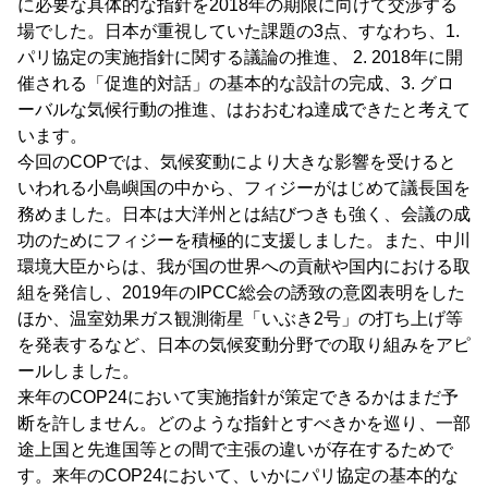
に必要な具体的な指針を2018年の期限に向けて交渉する
場でした。日本が重視していた課題の3点、すなわち、1.
パリ協定の実施指針に関する議論の推進、 2. 2018年に開
催される「促進的対話」の基本的な設計の完成、3. グロ
ーバルな気候行動の推進、はおおむね達成できたと考えて
います。
今回のCOPでは、気候変動により大きな影響を受けると
いわれる小島嶼国の中から、フィジーがはじめて議長国を
務めました。日本は大洋州とは結びつきも強く、会議の成
功のためにフィジーを積極的に支援しました。また、中川
環境大臣からは、我が国の世界への貢献や国内における取
組を発信し、2019年のIPCC総会の誘致の意図表明をした
ほか、温室効果ガス観測衛星「いぶき2号」の打ち上げ等
を発表するなど、日本の気候変動分野での取り組みをアピ
ールしました。
来年のCOP24において実施指針が策定できるかはまだ予
断を許しません。どのような指針とすべきかを巡り、一部
途上国と先進国等との間で主張の違いが存在するためで
す。来年のCOP24において、いかにパリ協定の基本的な