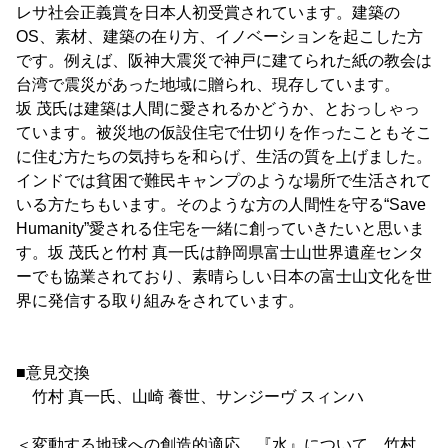
レサ社会正義賞を日本人初受賞されています。建築の
OS、素材、建築の在り方、イノベーションを起こした方
です。例えば、阪神大震災で神戸に建てられた紙の教会は
台湾で震災があった地域に贈られ、現存しています。
坂 茂氏は建築は人間に愛されるかどうか、とおっしゃっ
ています。被災地の仮設住宅で仕切りを作ったこともそこ
に住む方たちの気持ちを和らげ、生活の質を上げました。
インドでは貧困で難民キャンプのような場所で生活されて
いる方たちもいます。そのような方の人間性を守る“Save
Humanity”愛される住宅を一緒に創っていきたいと思いま
す。坂 茂氏と竹村 真一氏は静岡県富士山世界遺産センタ
ーでも協業されており、素晴らしい日本の富士山文化を世
界に発信する取り組みをされています。
■意見交換
竹村 真一氏、山崎 養世、サンジーヴ スィンハ
＜変動する地球への創造的適応 『水』について 竹村