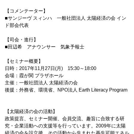
【コメンテーター】
■サンジーヴ スィンハ 一般社団法人 太陽経済の会 イン
ド部会代表
【司会・進行】
■田辺希 アナウンサー 気象予報士
【セミナー概要】
日時：2017年11月27日(月) 15:30～18:00
会場：霞が関 プラザホール
主催：一般社団法人 太陽経済の会
後援：外務省、環境省、NPO法人 Earth Literacy Program
【太陽経済の会の活動】
政策提言、セミナー開催、会員交流、趣旨に合致する研
究・企業活動への支援等を行っています。2009年に太陽
経済の会を設立後、その活動から生まれた再生可能エネル