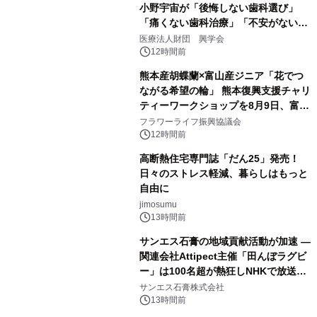
小野宇宙が「後悔しない歯科選び」
「痛くない歯科治療」「不安がない治
療計画」をテーマに専門監修
医療法人財団 興学会
12時間前
熊本産胡蝶蘭×富山産ジニア「花でつ
ながる希望の輪」 熊本復興支援チャリ
ティーワークショップを8月9日、富
山・射水で開催
フラワーライフ振興協議会
12時間前
高断熱住宅専門誌「だん25」発売！
日々のストレス軽減、暮らしはもっと
自由に
jimosumu
13時間前
サンエス石膏の地域貢献活動が加速 ―
関連会社Attipect主催「田んぼラグビ
ー」は100名超が熱狂しNHKで放送さ
れました。
サンエス石膏株式会社
13時間前