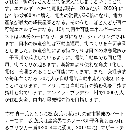
が社会・街のほとんど全てを変えてしまうということで
す。エネルギーの中で電化は現在、20％だが、2050年に
は4倍の約80％に増え、電力の消費が2-3倍になり、電力
産業が最大の成長産業となる。そのうち、ほとんどが再生
可能エネルギーになる。10年で再生可能エネルギーのコ
ストは100分の一になり、タダになり、シェアリングされ
ます。日本の鉄道会社は不動産運用、街づくりを主要事業
としました。鉄道会社による街づくりは日本の東急電鉄が
二子玉川で成功しているように、電気自動車でも同じ運
用、街づくりが起きます。新幹線より便利な高度IT化し、
電化、管理されることが可能になります。また、交通事故
で毎年亡くなる120万人が自動電気自動車走行で救われる
ことになります。アメリカでは自動走行の義務化を目指す
指針も出ています。アンドラ・プラデシュ州で1,000万人
が住む安全、自由な最先端の街を目指します。
竹村 真一氏とともに板 茂氏も私たちの都市開発のパート
ナーです。坂 茂氏は建築界でのノーベル平和賞と言われ
るプリツカー賞を2014年に受賞、2017年にはマザー・テ