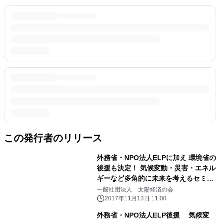
この発行者のリリース
外務省・NPO法人ELPに加え 環境省の
後援も決定！ 気候変動・災害・エネル
ギーなど多角的に未来を考えるセミナ
ー 11月27日霞が関にて開催
一般社団法人 太陽経済の会
2017年11月13日 11:00
外務省・NPO法人ELP後援 気候変