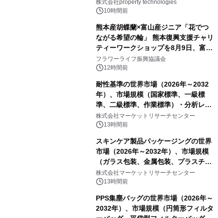
PropTechはどう組み替えるか）｜
株式会社property technologies
PropTech-Lab
10時間前
熊本産胡蝶蘭×富山産ジニア「花でつ
ながる希望の輪」 熊本復興支援チャリ
ティーワークショップを8月9日、富
山・射水で開催
フラワーライフ振興協議会
12時間前
耐性基準の世界市場（2026年～2032
年）、市場規模（国家標準、一級標
準、二級標準、作業標準）・分析レポ
ートを発表
株式会社マーケットリサーチセンター
13時間前
スキンケア製品パッケージングの世界
市場（2026年～2032年）、市場規模
（ガラス包装、金属包装、プラスチッ
ク包装、その他）・分析レポートを発
株式会社マーケットリサーチセンター
表
13時間前
PPS集塵バッグの世界市場（2026年～
2032年）、市場規模（円筒形フィルタ