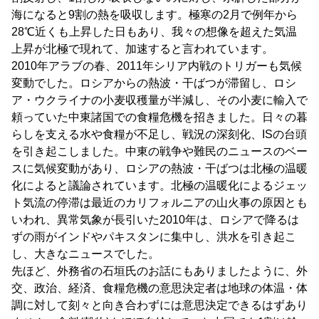
海になると9割の熱を吸収します。極寒の2月で例年から
28℃近くも上昇した日もあり、我々の想像を超えた気温
上昇が北極で現れて、加速すると言われています。
2010年アラブの春、2011年シリア内戦のトリガーも気候
変動でした。ロシアからの熱波・干ばつが滞留し、ロシ
ア・ウクライナの小麦収穫量が半減し、その小麦に輸入で
頼っていた中東諸国での食糧危機を招きました。日々の暮
らしを支える水や食糧が不足し、戦況の深刻化、ISの台頭
を引き起こしました。中東の戦争や難民のニュースのベー
スに気候変動があり、ロシアの熱波・干ばつは北極の温暖
化によると議論されています。北極の温暖化によるジェッ
ト気流の停滞は最近のカリフォルニアの山火事の原因とも
いわれ、異常気象が長引いた2010年は、ロシアで降るは
ずの雨がインドやパキスタンに集中し、洪水を引き起こ
し、大きなニュースでした。
先ほど、外務省の石垣氏のお話にもありましたように、外
交、政治、経済、食糧危機の意思決定者は地球の体温・体
調に対して刻々と向き合わずには意思決定できるはずあり