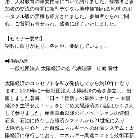
用、人材教育の重要性等について語りました。登壇者と参
加者の交流の時間に新型デジタル地球儀“触れる地球”のポ
ータブル版の実機も紹介されました。参加者からのご関
心、ご質問も寄せられ、盛会に終了いたしました。
【セミナー要約】
字数に限りがあり、各内容、要約しています。
■開会の辞
一般社団法人 太陽経済の会 代表理事 山崎 養世
太陽経済のコンセプトを私が発信してから約10年になり
ます。2009年に一般社団法人 太陽経済の会を創立し、出
版しました著書、『日本「復活」の最終シナリオ ～太陽
経済を主導せよ！～』をはじめ太陽経済のお話はたくさん
して参りました。産業革命以降のイノベーションの連鎖、
石炭、石油に依存した経済システムから21世紀に入り、
太陽光を中心とした自然エネルギーへの経済システム：太
陽経済に移行しており、エネルギー調達コストも技術革新