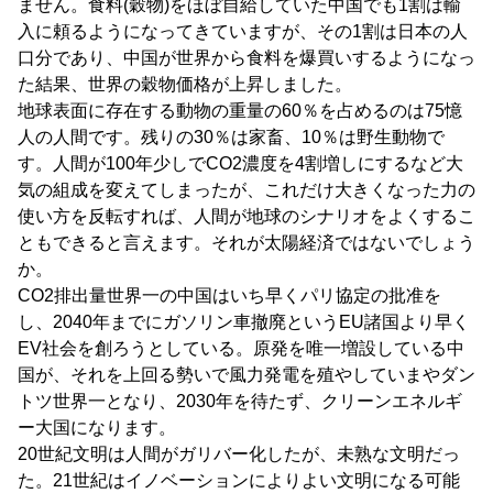
ません。食料(穀物)をほぼ自給していた中国でも1割は輸
入に頼るようになってきていますが、その1割は日本の人
口分であり、中国が世界から食料を爆買いするようになっ
た結果、世界の穀物価格が上昇しました。
地球表面に存在する動物の重量の60％を占めるのは75憶
人の人間です。残りの30％は家畜、10％は野生動物で
す。人間が100年少しでCO2濃度を4割増しにするなど大
気の組成を変えてしまったが、これだけ大きくなった力の
使い方を反転すれば、人間が地球のシナリオをよくするこ
ともできると言えます。それが太陽経済ではないでしょう
か。
CO2排出量世界一の中国はいち早くパリ協定の批准を
し、2040年までにガソリン車撤廃というEU諸国より早く
EV社会を創ろうとしている。原発を唯一増設している中
国が、それを上回る勢いで風力発電を殖やしていまやダン
トツ世界一となり、2030年を待たず、クリーンエネルギ
ー大国になります。
20世紀文明は人間がガリバー化したが、未熟な文明だっ
た。21世紀はイノベーションによりよい文明になる可能