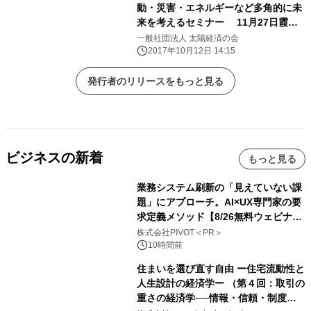
動・災害・エネルギーなど多角的に未
来を考えるセミナー 11月27日霞が
関にて開催
一般社団法人 太陽経済の会
2017年10月12日 14:15
発行者のリリースをもっと見る
ビジネスの新着
もっと見る
業務システム刷新の「見えていない課
題」にアプローチ。AI×UX専門家の要
求定義メソッド【8/26無料ウェビナ
ー】株式会社PIVOT
株式会社PIVOT＜PR＞
10時間前
住まいを選び直す自由 ー住宅流動性と
人生設計の経済学ー （第４回：取引の
重さの経済学──情報・信頼・制度を