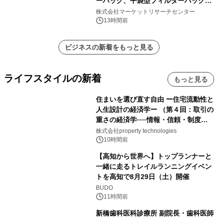
ーバッグ、平袋型フィルターバッグ、
プリーツフィルターバッグ、その
株式会社マーケットリサーチセンター
他）・分析レポートを発表
13時間前
ビジネスの新着をもっと見る
ライフスタイルの新着
もっと見る
住まいを選び直す自由 ー住宅流動性と
人生設計の経済学ー （第４回：取引の
重さの経済学──情報・信頼・制度を
PropTechはどう組み替えるか）｜
株式会社property technologies
PropTech-Lab
10時間前
【高知から世界へ】トップランナーと
一緒に走るトレイルランニングイベン
トを高知で8月29日（土）開催
BUDO
11時間前
新橋歯科医科診療所 副院長・歯科医師