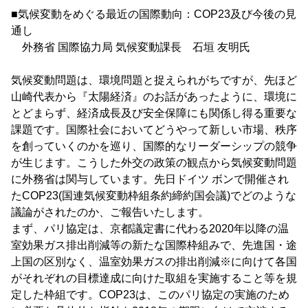
■気候変動をめぐる最近の国際動向：COP23及び今後の見
通し
外務省 国際協力局 気候変動課長 石垣 友明氏
気候変動問題は、環境問題と捉えられがちですが、先ほど
山崎代表から『太陽経済』のお話があったように、環境に
とどまらず、経済成長及び安全保障にも関係し得る重要な
課題です。国際社会においてどうやって新しい市場、秩序
を創っていくのかを巡り、国際的なリーダーシップの競争
が生じます。こうした外交の政策の観点から気候変動問題
に外務省は関与しています。先日ドイツ ボンで開催され
たCOP23(国連気候変動枠組条約締約国会議)でどのような
議論がされたのか、ご報告いたします。
まず、パリ協定は、京都議定書に代わる2020年以降の温
室効果ガス排出削減等の新たな国際枠組みで、先進国・途
上国の区別なく、温室効果ガスの排出削減※に向けて各国
がそれぞれの目標達成に向けた取組を実施すること等を規
定した枠組です。COP23は、このパリ協定の実施のため