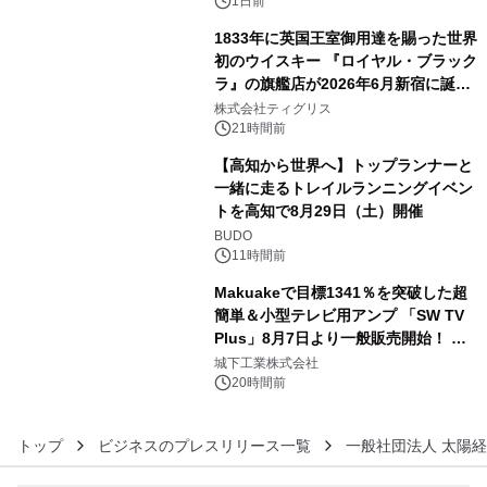
1日前
1833年に英国王室御用達を賜った世界
初のウイスキー 『ロイヤル・ブラック
ラ』の旗艦店が2026年6月新宿に誕
4
生 バカルディ ジャパンと連携した
株式会社ティグリス
没入型バー「BAR Arca」
21時間前
【高知から世界へ】トップランナーと
一緒に走るトレイルランニングイベン
トを高知で8月29日（土）開催
5
BUDO
11時間前
Makuakeで目標1341％を突破した超
簡単＆小型テレビ用アンプ 「SW TV
Plus」8月7日より一般販売開始！ ケ
6
ーブル1本つなぐだけ、テレビの音が
城下工業株式会社
ぐっと豊かに
20時間前
トップ
ビジネスのプレスリリース一覧
一般社団法人 太陽