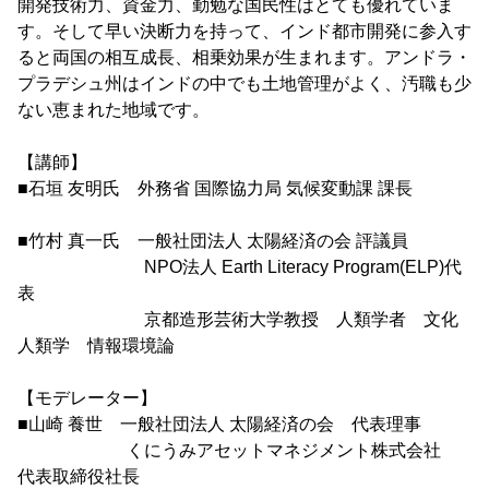
開発技術力、資金力、勤勉な国民性はとても優れていま
す。そして早い決断力を持って、インド都市開発に参入す
ると両国の相互成長、相乗効果が生まれます。アンドラ・
プラデシュ州はインドの中でも土地管理がよく、汚職も少
ない恵まれた地域です。
【講師】
■石垣 友明氏 外務省 国際協力局 気候変動課 課長
■竹村 真一氏 一般社団法人 太陽経済の会 評議員
NPO法人 Earth Literacy Program(ELP)代
表
京都造形芸術大学教授 人類学者 文化
人類学 情報環境論
【モデレーター】
■山崎 養世 一般社団法人 太陽経済の会 代表理事
くにうみアセットマネジメント株式会社
代表取締役社長