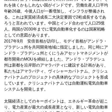
れを抜くかもしれない国がインドです。労働生産人口平均
年齢26歳、今後人口が一番増加し、インフラが整備され
る。これは実質経済成長二大決定要因で2桁成長するであ
ろうと言われています。中国とインド合わせて人口25憶
人。両国が2030年までに電気自動車化するのは国家戦略
としての意図があります。
2017年9月 安倍首相が訪印し、モデイ首相がアンドラ・
プラデシュ州を共同開発地域に指定しました。同じ時にア
ンドラ・プラデシュ州とくにうみアセットマネジメントが
都市開発のMOUを締結しました。アンドラ・プラデシュ
州は新都を沿岸部のアマラバティに建設する計画があり、
私たちはアマラバティ、ヴィシャーカパトナム、クリシュ
ナパトナムのプロジェクトの具体的なプロジェクトを形成
しています。クリシュナパトナムでは自動運転電気自動車
システムを開発します。
太陽経済としてのキーポイントは、エネルギー革命が起こ
り、電力産業が最大の成長産業となり、新しい電気自動車