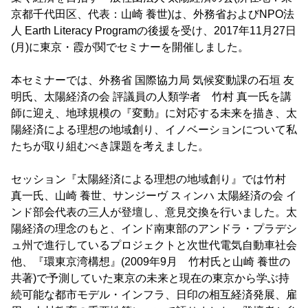
京都千代田区、代表：山崎 養世)は、外務省およびNPO法
人 Earth Literacy Programの後援を受け、2017年11月27日
(月)に東京・霞が関でセミナーを開催しました。
本セミナーでは、外務省 国際協力局 気候変動課の石垣 友
明氏、太陽経済の会 評議員の人類学者 竹村 真一氏を講
師に迎え、地球規模の『変動』に対応する未来を描き、太
陽経済による理想の地域創り、イノベーションについて私
たちが取り組むべき課題を考えました。
セッション『太陽経済による理想の地域創り』では竹村
真一氏、山崎 養世、サンジーヴ スィンハ 太陽経済の会 イ
ンド部会代表の三人が登壇し、意見交換を行いました。太
陽経済の理念のもと、インド南東部のアンドラ・プラデシ
ュ州で進行しているプロジェクトと次世代電気自動車社会
他、『環東京湾構想』(2009年9月 竹村氏と山崎 養世の
共著)で予測していた東京の未来と現在の東京から学ぶ持
続可能な都市モデル・インフラ、日印の相互経済発展、雇