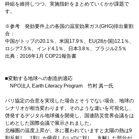
枠組を維持しつつ、実施指針をまとめていくかが課題で
す。
※参考 発効要件上の各国の温室効果ガス(GHG)排出量割
合：
中国がトップの20.1％、米国17.9％、EU(28か国)12.1％、
ロシア7.5％、インド4.1％、日本3.8％、ブラジル2.5％
出典：2016年1月 COP21報告書
■変動する地球への創造的適応
NPO法人 Earth Literacy Program 竹村 真一氏
パリ協定の合意を実現した場合とそうでない場合、地球の
シナリオが相当変わります。そのような違いを可視化し、
啓発するデジタル地球儀を開発し、国連防災世界会議をは
じめとした国際会議で展示されました。
北極圏の温度上昇が、氷に覆われていますと太陽の熱は9
割反射し、1割しか吸収しないのに対し、氷解した部分が