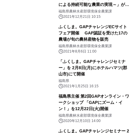
による持続可能な農業の実現～」が12
月23日に開催
福島県農林水産部環境保全農業課
2021年12月21日 10:15
ふくしま。GAPチャレンジECサイト
フェア開催 GAP認証を受けた17の
農場が旬の農林産物を販売
福島県農林水産部環境保全農業課
2021年8月6日 11:00
「ふくしま。GAPチャレンジセミナ
ー」を 2月8日(月)にホテルハマツ(郡
山市)にて開催
福島県
2021年1月25日 16:15
福島県主催 第2回GAPオンライン・ワ
ークショップ 「GAPにズーム・イ
ン！」を12月22日(火)開催
福島県農林水産部環境保全農業課
2020年12月10日 14:00
ふくしま。GAPチャレンジセミナー 2