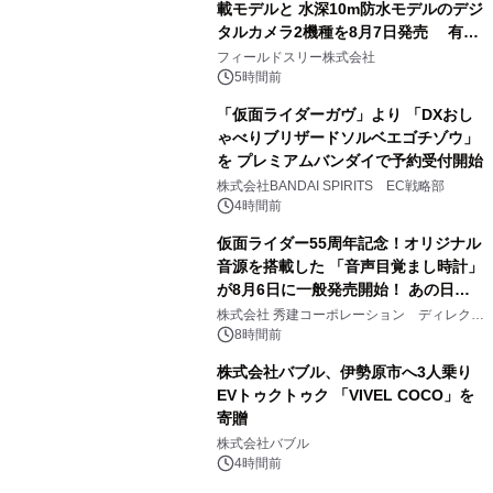
載モデルと 水深10m防水モデルのデジ
タルカメラ2機種を8月7日発売 有効
2
約1300万画素、用途別に選べるコンデ
フィールドスリー株式会社
ジ新登場
5時間前
「仮面ライダーガヴ」より 「DXおし
ゃべりブリザードソルベエゴチゾウ」
を プレミアムバンダイで予約受付開始
3
株式会社BANDAI SPIRITS EC戦略部
4時間前
仮面ライダー55周年記念！オリジナル
音源を搭載した 「音声目覚まし時計」
が8月6日に一般発売開始！ あの日の
4
大興奮が今甦る
株式会社 秀建コーポレーション ディレクト
アートギャラリー
8時間前
株式会社バブル、伊勢原市へ3人乗り
EVトゥクトゥク 「VIVEL COCO」を
寄贈
5
株式会社バブル
4時間前