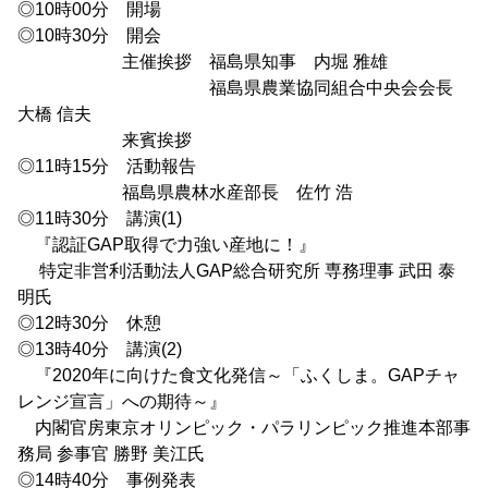
◎10時00分 開場
◎10時30分 開会
主催挨拶 福島県知事 内堀 雅雄
福島県農業協同組合中央会会長
大橋 信夫
来賓挨拶
◎11時15分 活動報告
福島県農林水産部長 佐竹 浩
◎11時30分 講演(1)
『認証GAP取得で力強い産地に！』
特定非営利活動法人GAP総合研究所 専務理事 武田 泰
明氏
◎12時30分 休憩
◎13時40分 講演(2)
『2020年に向けた食文化発信～「ふくしま。GAPチャ
レンジ宣言」への期待～』
内閣官房東京オリンピック・パラリンピック推進本部事
務局 参事官 勝野 美江氏
◎14時40分 事例発表