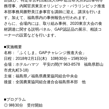
部)及び、特定非営利活動法人GAP総合研究所武田泰明専
務理事、内閣官房東京オリンピック・パラリンピック推進
本部事務局勝野美江参事官を講師に迎え、講演を行いま
す。加えて、福島県内の事例報告が行われます。
さらに、会場内には、取り組み事例、2020東京大会の食
材調達に関する説明パネル、GAP認証品の展示、相談コ
ーナーの設置などを行います。
■実施概要
名称：「ふくしま。GAPチャレンジ推進大会」
日程：2018年2月1日(木) 10時30分～15時30分
会場：ホテルハマツ 平安の間(〒963-8578 福島県郡山
市虎丸町3-18)
主催：福島県／福島県農業協同組合中央会
後援：全国農業協同組合連合会福島県本部 他
■プログラム
◎ 9時30分 受付開始