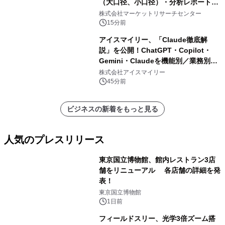
（大口径、小口径）・分析レポートを
発表
株式会社マーケットリサーチセンター
15分前
アイスマイリー、「Claude徹底解
説」を公開！ChatGPT・Copilot・
Gemini・Claudeを機能別／業務別に
比較―自社に合う生成AIの選び方がわ
株式会社アイスマイリー
かる実践ガイド
45分前
ビジネスの新着をもっと見る
人気のプレスリリース
東京国立博物館、館内レストラン3店
舗をリニューアル 各店舗の詳細を発
表！
1
東京国立博物館
1日前
フィールドスリー、光学3倍ズーム搭