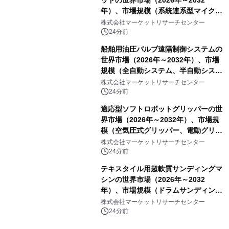
年）、市場規模（系統連系型マイクロ
グリッド、独立型マイクログリッ
株式会社マーケットリサーチセンター
ド）・分析レポートを発表
24分前
船舶用油圧バルブ遠隔制御システムの
世界市場（2026年～2032年）、市場
規模（全自動システム、半自動システ
ム）・分析レポートを発表
株式会社マーケットリサーチセンター
24分前
適応型ソフトロボットグリッパーの世
界市場（2026年～2032年）、市場規
模（空気圧式グリッパー、電動グリッ
パー）・分析レポートを発表
株式会社マーケットリサーチセンター
24分前
テキスタイル用超軟質サンディングマ
シンの世界市場（2026年～2032
年）、市場規模（ドラムサンディング
マシン、ジェットサンディングマシ
株式会社マーケットリサーチセンター
ン、ローラーサンディングマシン、そ
24分前
の他）・分析レポートを発表