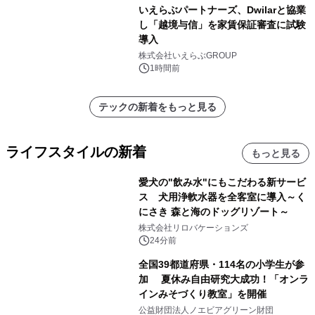
いえらぶパートナーズ、Dwilarと協業
し「越境与信」を家賃保証審査に試験
導入
株式会社いえらぶGROUP
1時間前
テックの新着をもっと見る
ライフスタイルの新着
もっと見る
愛犬の"飲み水"にもこだわる新サービ
ス 犬用浄軟水器を全客室に導入～く
にさき 森と海のドッグリゾート～
株式会社リロバケーションズ
24分前
全国39都道府県・114名の小学生が参
加 夏休み自由研究大成功！「オンラ
インみそづくり教室」を開催
公益財団法人ノエビアグリーン財団