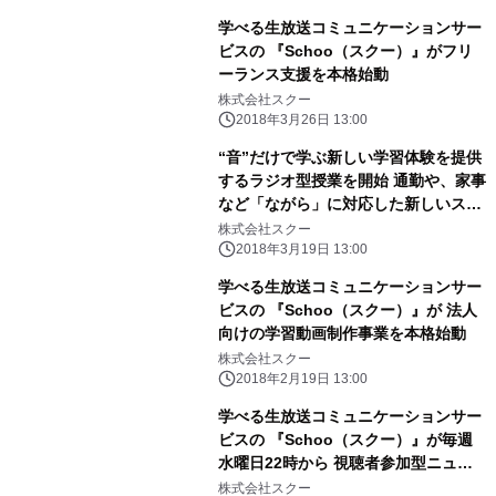
学べる生放送コミュニケーションサー
ビスの 『Schoo（スクー）』がフリ
ーランス支援を本格始動
株式会社スクー
2018年3月26日 13:00
“音”だけで学ぶ新しい学習体験を提供
するラジオ型授業を開始 通勤や、家事
など「ながら」に対応した新しいスタ
イルに挑戦
株式会社スクー
2018年3月19日 13:00
学べる生放送コミュニケーションサー
ビスの 『Schoo（スクー）』が 法人
向けの学習動画制作事業を本格始動
株式会社スクー
2018年2月19日 13:00
学べる生放送コミュニケーションサー
ビスの 『Schoo（スクー）』が毎週
水曜日22時から 視聴者参加型ニュー
ス討論番組のレギュラー放送を実施
株式会社スクー