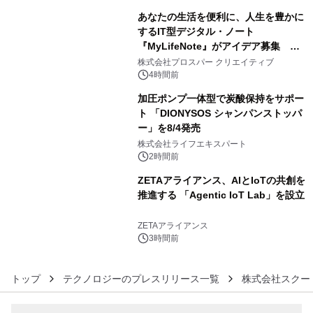
あなたの生活を便利に、人生を豊かに
するIT型デジタル・ノート
『MyLifeNote』がアイデア募集 優
4
秀賞100名に1年間無償試用
株式会社プロスパー クリエイティブ
4時間前
加圧ポンプ一体型で炭酸保持をサポー
ト 「DIONYSOS シャンパンストッパ
ー」を8/4発売
5
株式会社ライフエキスパート
2時間前
ZETAアライアンス、AIとIoTの共創を
推進する 「Agentic IoT Lab」を設立
6
ZETAアライアンス
3時間前
トップ
テクノロジーのプレスリリース一覧
株式会社スクー