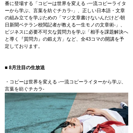
番に登場する「コピーは世界を変える -一流コピーライタ
ーから学ぶ、言葉を紡ぐチカラ-」、正しい日本語・文章
の組み立てを学ぶための「マジ文章書けないんだけど-朝
日新聞ベテラン校閲記者が教える一生モノの文章術-」、
ビジネスに必要不可欠な質問力を学ぶ「相手を課題解決へ
と導く『質問力』の鍛え方」など、全43コマの開講を予
定しております。
■ 8月注目の生放送
・コピーは世界を変える -一流コピーライターから学ぶ、
言葉を紡ぐチカラ-