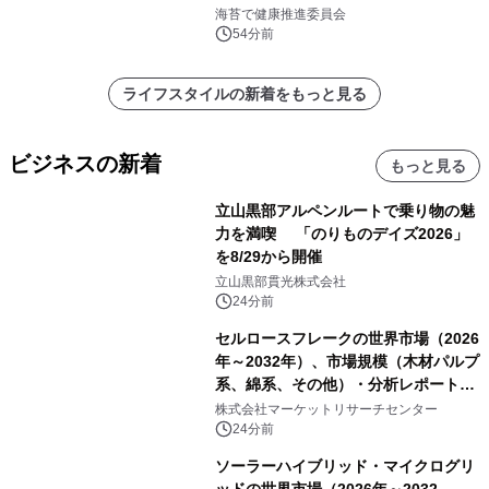
けします！
海苔で健康推進委員会
54分前
ライフスタイルの新着をもっと見る
ビジネスの新着
もっと見る
立山黒部アルペンルートで乗り物の魅
力を満喫 「のりものデイズ2026」
を8/29から開催
立山黒部貫光株式会社
24分前
セルロースフレークの世界市場（2026
年～2032年）、市場規模（木材パルプ
系、綿系、その他）・分析レポートを
発表
株式会社マーケットリサーチセンター
24分前
ソーラーハイブリッド・マイクログリ
ッドの世界市場（2026年～2032