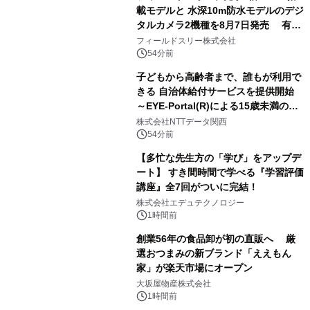
る自信がある」「昨年の夏はカブトム
載モデルと 水深10m防水モデルのデジ
シを捕まえたり、虫と戦ったり…」
タルカメラ2機種を8月7日発売 有効
約1300万画素、用途別に選べるコンデ
フィールドスリー株式会社
ジ新登場
54分前
子どもから高齢者まで、誰もが利用で
きる 自治体給付サービスを提供開始
～EYE-Portal(R)による15歳未満の本
人認証と デジタルデバイド対策で実現
株式会社NTTデータ関西
～
54分前
【多忙な先生方の「学び」をアップデ
ート】 すき間時間で学べる『学習評価
講座』全7回がついに完結！
株式会社エデュテクノロジー
1時間前
創業56年の食品卸が初の直販へ 厳
選おつまみの新ブランド「ええもん
家」が楽天市場にオープン
大坂屋物産株式会社
1時間前