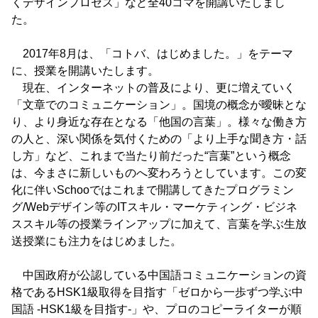
くデザインプロセス」など全40コマを開講いたしまし
た。
2017年8月は、「コトバ、はじめました。」をテーマ
に、授業を開講いたします。
現在、インターネットの普及により、更に増えていく
「文章でのコミュニケーション」。国境の概念が曖昧とな
り、より身近な存在となる「他国の言葉」。様々な働き方
の人と、深い関係を気付くための「より上手な聞き方・話
し方」など、これまで当たり前だった“言葉”という概念
は、今まさに新しいものへ変わろうとしています。この変
化に伴いSchooではこれまで開講してきたプログラミン
グ/Webデザイン等のITスキル・マーケティング・ビジネ
ススキル等の授業ラインアップに加えて、言葉を学ぶ生放
送授業にも注力をはじめました。
中国政府が公認している中国語コミュニケーションの資
格であるHSK1級取得を目指す「ゼロから一歩ずつ学ぶ中
国語 -HSK1級を目指す-」や、プロのコピーライターが順