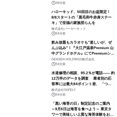
39分前
ハローキッド、50回目のお盆限定！
8/8スタートの「黒毛和牛赤身ステー
キ」で至福の家族団らんを
株式会社バーガーキッド
54分前
飲み放題もカラオケも”楽しいが、ぜ
んぶ込み”！『大江戸温泉Premium 山
中グランドホテル』にてPremiumシリ
ーズ初のオールインクルーシブ導入
GENSEN HOLDINGS株式会社
54分前
水道修理の相談、95.2％が電話―― 約
12万件のデータを調査 業者別の応
答率には最大84ポイント差、 「つな
がりやすさ」も選定基準に
株式会社SAFELY
54分前
「黒い海苔の日」制定記念のご案内
～9月6日は海苔を食べよう～ 東京タ
ワーで美味しい上質な海苔体験をお届