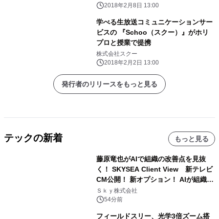
2018年2月8日 13:00
学べる生放送コミュニケーションサー
ビスの 『Schoo（スクー）』がホリ
プロと授業で提携
株式会社スクー
2018年2月2日 13:00
発行者のリリースをもっと見る
テックの新着
もっと見る
藤原竜也がAIで組織の改善点を見抜
く！ SKYSEA Client View 新テレビ
CM公開！ 新オプション！ AIが組織の
業務実態を分析し労務改善を支援。 藤
Ｓｋｙ株式会社
原竜也メイキング動画公開 「もしAIが
54分前
自分を分析したら、すぐ休めと言われ
フィールドスリー、光学3倍ズーム搭