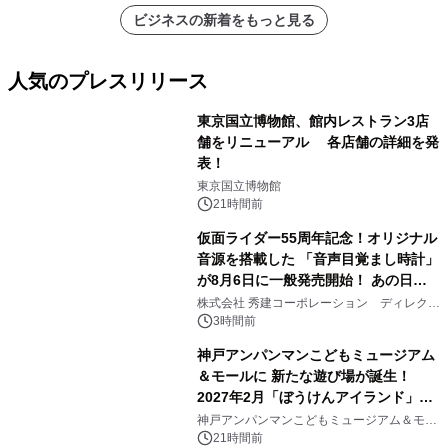
ビジネスの新着をもっと見る
人気のプレスリリース
東京国立博物館、館内レストラン3店
舗をリニューアル 各店舗の詳細を発
表！
1
東京国立博物館
21時間前
仮面ライダー55周年記念！オリジナル
音源を搭載した 「音声目覚まし時計」
が8月6日に一般発売開始！ あの日の
2
大興奮が今甦る
株式会社 秀建コーポレーション ディレクト
アートギャラリー
3時間前
神戸アンパンマンこどもミュージアム
＆モールに 新たな遊び場が誕生！
2027年2月「ぼうけんアイランド」が
3
オープン
神戸アンパンマンこどもミュージアム＆モー
ル
21時間前