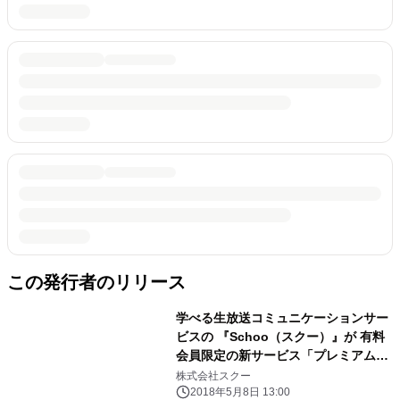
この発行者のリリース
学べる生放送コミュニケーションサー
ビスの 『Schoo（スクー）』が 有料
会員限定の新サービス「プレミアム生
放送」をスタート
株式会社スクー
2018年5月8日 13:00