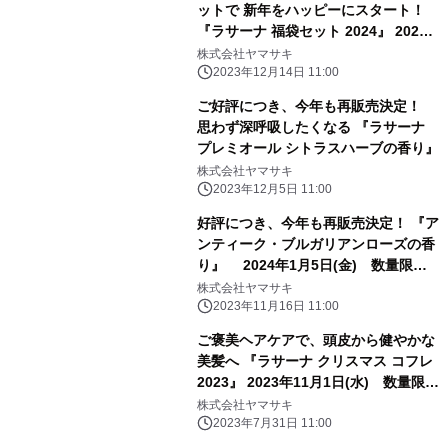
ットで 新年をハッピーにスタート！
『ラサーナ 福袋セット 2024』 2024
年1月5日(金)数量限定発売
株式会社ヤマサキ
2023年12月14日 11:00
ご好評につき、今年も再販売決定！
思わず深呼吸したくなる 『ラサーナ
プレミオール シトラスハーブの香り』
株式会社ヤマサキ
2023年12月5日 11:00
好評につき、今年も再販売決定！ 『ア
ンティーク・ブルガリアンローズの香
り』 2024年1月5日(金) 数量限定
発売
株式会社ヤマサキ
2023年11月16日 11:00
ご褒美ヘアケアで、頭皮から健やかな
美髪へ 『ラサーナ クリスマス コフレ
2023』 2023年11月1日(水) 数量限定
発売！
株式会社ヤマサキ
2023年7月31日 11:00