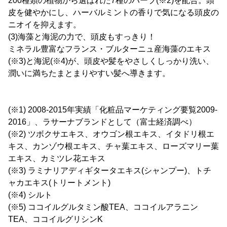
200種類の植物から選ばれた7種のハーブ(※2)を配合。頭
皮を健やかにし、ハーバルミントの香りで気になる頭皮の
ニオイを抑えます。
(3)海藻と海泥の力で、頭皮もすっきり！
ミネラル豊富なフランス・ブルターニュ産海藻のエキス
(※3)と海泥(※4)が、頭皮や髪をやさしくしっかり洗い、
潤いに満ちたまとまりやすい髪へ導きます。
(※1) 2008-2015年実績「化粧品マーケティング要覧2009-
2016」、ラサーナブランドとして（富士経済調べ）
(※2) ツボクサエキス、オウゴン根エキス、イタドリ根エ
キス、カンゾウ根エキス、チャ葉エキス、ローズマリー葉
エキス、カミツレ花エキス
(※3) ラミナリアディギタータエキス(シャンプー)、トチ
ャカエキス(トリートメント)
(※4) シルト
(※5) ココイルグルタミン酸TEA、ココイルアラニン
TEA、ココイルグリシンK