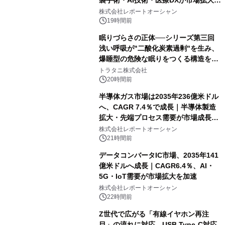
牽引
株式会社レポートオーシャン
19時間前
眠りづらさの正体──シリーズ第三回
浅い呼吸が"二酸化炭素過剰"を生み、
爆睡型の危険な眠りをつくる構造を解
説
トラタニ株式会社
20時間前
半導体ガス市場は2035年236億米ドル
へ、CAGR 7.4％で成長｜半導体製造
拡大・先端プロセス需要が市場成長を
加速
株式会社レポートオーシャン
21時間前
データコンバータIC市場、2035年141
億米ドルへ成長｜CAGR6.4％、AI・
5G・IoT需要が市場拡大を加速
株式会社レポートオーシャン
22時間前
Z世代で広がる「有線イヤホン再注
目」の流れに対応。USB Type-C対応