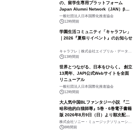
の、留学生専用プラットフォーム
Japan Alumni Network（JAN）β版
3
をリリース
一般社団法人日本国際化推進協会
12時間前
学園生活コミュニティ「キャラフレ」
｜2026『夏祭りイベント』のお知らせ
4
キャラフレ｜株式会社エイプリル・データ・
デザインズ
13時間前
世界とつながる、日本をひらく。 創立
13周年、JAPI公式Webサイトを全面
リニューアル
5
一般社団法人日本国際化推進協会
12時間前
大人気中国BLファンタジー小説 『二
哈和他的白猫師尊』5巻・6巻電子書籍
版 2026年8月9日（日）より順次配信
6
開始
株式会社ソニー・ミュージックソリューショ
ンズ
8時間前