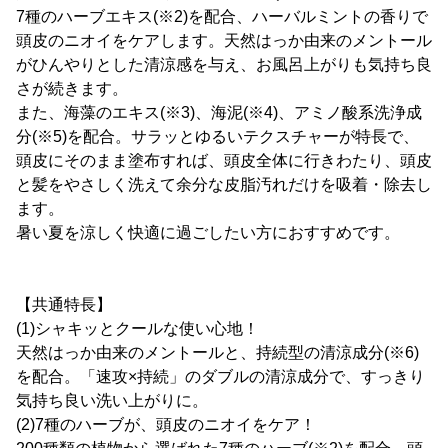
7種のハーブエキス(※2)を配合、ハーバルミントの香りで
頭皮のニオイをケアします。天然はっか由来のメントール
がひんやりとした清涼感を与え、お風呂上がりも気持ち良
さが続きます。
また、海藻のエキス(※3)、海泥(※4)、アミノ酸系洗浄成
分(※5)を配合。サラッとゆるいテクスチャーが特長で、
頭皮にそのまま塗布すれば、頭皮全体に行きわたり、頭皮
と髪をやさしく洗えて余分な皮脂汚れだけを吸着・除去し
ます。
暑い夏を涼しく快適に過ごしたい方におすすめです。
【共通特長】
(1)シャキッとクールな使い心地！
天然はっか由来のメントールと、持続型の清涼成分(※6)
を配合。「速攻×持続」のダブルの清涼成分で、すっきり
気持ち良い洗い上がりに。
(2)7種のハーブが、頭皮のニオイをケア！