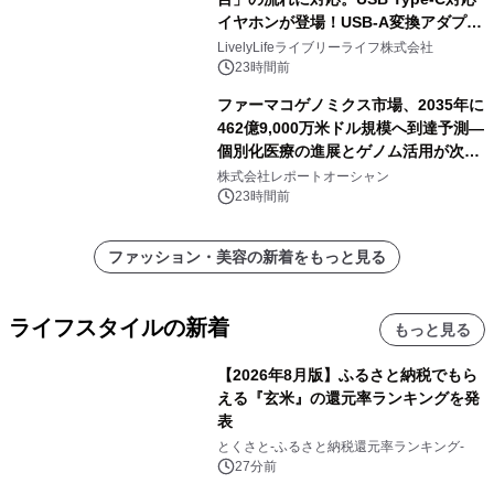
イヤホンが登場！USB-A変換アダプタ
ー付きでスマホからパソコンまで幅広
LivelyLifeライブリーライフ株式会社
く活用可能
23時間前
ファーマコゲノミクス市場、2035年に
462億9,000万米ドル規模へ到達予測―
個別化医療の進展とゲノム活用が次世
代ヘルスケア投資を加速
株式会社レポートオーシャン
23時間前
ファッション・美容の新着をもっと見る
ライフスタイルの新着
もっと見る
【2026年8月版】ふるさと納税でもら
える『玄米』の還元率ランキングを発
表
とくさと-ふるさと納税還元率ランキング-
27分前