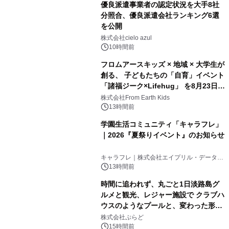
優良派遣事業者の認定状況を大手8社
分照合、優良派遣会社ランキング6選
を公開
株式会社cielo azul
10時間前
フロムアースキッズ × 地域 × 大学生が
創る、 子どもたちの「自育」イベント
「諸福ジーク×Lifehug」 を8月23日
(日)開催
株式会社From Earth Kids
13時間前
学園生活コミュニティ「キャラフレ」
｜2026『夏祭りイベント』のお知らせ
キャラフレ｜株式会社エイプリル・データ・
デザインズ
13時間前
時間に追われず、丸ごと1日淡路島グ
ルメと観光、レジャー施設で クラブハ
ウスのようなプールと、変わった形の
サウナも 「THE BOXY AWAJI」のお
株式会社ぷらど
得な素泊まり連泊プランで
15時間前