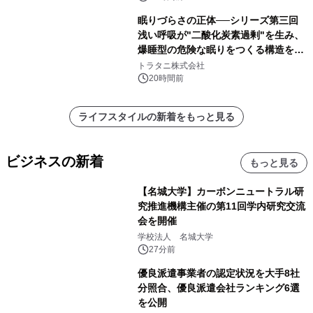
眠りづらさの正体──シリーズ第三回
浅い呼吸が"二酸化炭素過剰"を生み、
爆睡型の危険な眠りをつくる構造を解
説
トラタニ株式会社
20時間前
ライフスタイルの新着をもっと見る
ビジネスの新着
もっと見る
【名城大学】カーボンニュートラル研
究推進機構主催の第11回学内研究交流
会を開催
学校法人 名城大学
27分前
優良派遣事業者の認定状況を大手8社
分照合、優良派遣会社ランキング6選
を公開