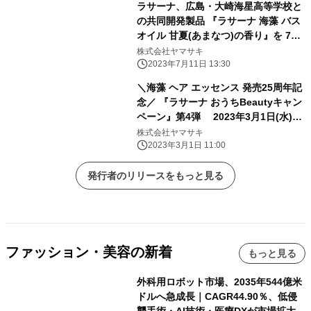
ラサーナ、広島・大崎海星高等学校と
の共同開発製品 『ラサーナ 海藻 バス
オイル 甘夏(あまなつ)の香り』を 7月
24日から工場見学来場者への無料体験
株式会社ヤマサキ
企画品として提供開始
2023年7月11日 13:30
＼海藻 ヘア エッセンス 発売25周年記
念／ 『ラサーナ おうちBeautyキャン
ペーン』第4弾 2023年3月1日(水)～
2023年8月31日(木)まで
株式会社ヤマサキ
2023年3月1日 11:00
発行者のリリースをもっと見る
ファッション・美容の新着
もっと見る
外科用ロボット市場、2035年544億米
ドルへ急成長｜CAGR44.90％、低侵
襲手術・AI技術・医療DXが市場拡大を