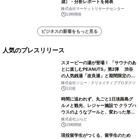
成）・分析レポートを発表
株式会社マーケットリサーチセンター
13時間前
ビジネスの新着をもっと見る
人気のプレスリリース
スヌーピーの湯が登場！ 「サウナのあ
とに楽しむPEANUTS」第2弾 渋谷
の人気銭湯「改良湯」と期間限定のコ
1
ラボレーション サウナイキタイコラ
株式会社ソニー・クリエイティブプロダクツ
ボグッズも発売決定！
1日前
時間に追われず、丸ごと1日淡路島グ
ルメと観光、レジャー施設で クラブハ
ウスのようなプールと、変わった形の
2
サウナも 「THE BOXY AWAJI」のお
株式会社ぷらど
得な素泊まり連泊プランで
15時間前
現役留学生がつくる、留学生のため