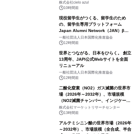
株式会社cielo azul
10時間前
現役留学生がつくる、留学生のため
の、留学生専用プラットフォーム
Japan Alumni Network（JAN）β版
をリリース
一般社団法人日本国際化推進協会
12時間前
世界とつながる、日本をひらく。 創立
13周年、JAPI公式Webサイトを全面
リニューアル
一般社団法人日本国際化推進協会
12時間前
二酸化窒素（NO2）ガス滅菌の世界市
場（2026年～2032年）、市場規模
（NO2滅菌チャンバー、インジケータ
ーおよびモニタリングシステム、その
株式会社マーケットリサーチセンター
他）・分析レポートを発表
13時間前
アルテミシニン酸の世界市場（2026年
～2032年）、市場規模（全合成、半合