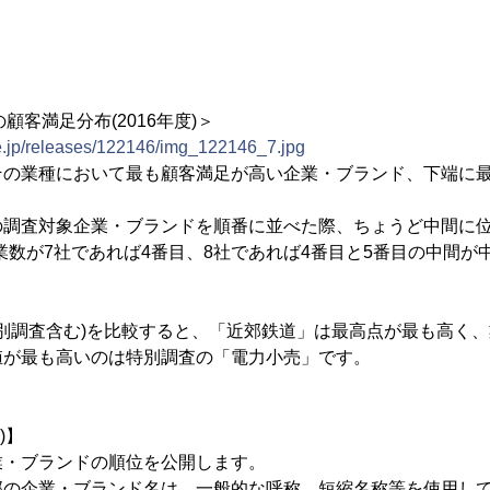
顧客満足分布(2016年度)＞
ne.jp/releases/122146/img_122146_7.jpg
その業種において最も顧客満足が高い企業・ブランド、下端に
の調査対象企業・ブランドを順番に並べた際、ちょうど中間に
業数が7社であれば4番目、8社であれば4番目と5番目の中間が中
特別調査含む)を比較すると、「近郊鉄道」は最高点が最も高く
値が最も高いのは特別調査の「電力小売」です。
)】
業・ブランドの順位を公開します。
部の企業・ブランド名は、一般的な呼称、短縮名称等を使用し