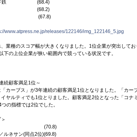
地下鉄 (68.4)
電鉄 (68.2)
日本 (67.8)
s://www.atpress.ne.jp/releases/122146/img_122146_5.jpg
べ、業種のスコア幅が大きくなりました。1位企業が突出してお
位以下の上位企業が狭い範囲内で競っている状況です。
連続顧客満足1位～
は「カーブス」が3年連続の顧客満足1位となりました。「カー
ロイヤルティでも1位とりました。顧客満足2位となった「コナ
4つの指標では2位でした。
ブ＞
ス (70.8)
ネサン(同点2位)(69.8)