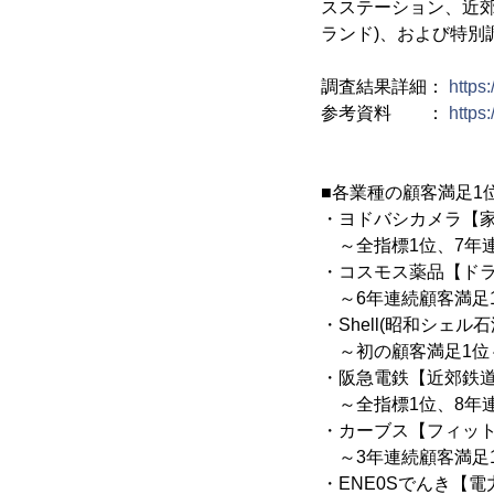
スステーション、近郊
ランド)、および特別
調査結果詳細：
https
参考資料 ：
https
■各業種の顧客満足1
・ヨドバシカメラ【
～全指標1位、7年
・コスモス薬品【ド
～6年連続顧客満足
・Shell(昭和シェ
～初の顧客満足1位
・阪急電鉄【近郊鉄
～全指標1位、8年
・カーブス【フィッ
～3年連続顧客満足
・ENE0Sでんき【電