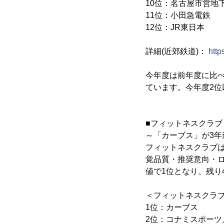
10位：名古屋市営
11位：小田急
12位：JR東
詳細(近郊鉄道)：
http
今年度は前年度に比
ています。今年度2
■フィットネスクラブ
～「カーブス」が3年
フィットネスクラブ
覚品質・推奨意向・
値で1位となり、残り
＜フィットネスクラ
1位：カーブ
2位：コナミスポーツ／ル