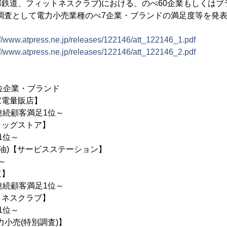
鉄道、フィットネスクラブ)における、のべ60企業もしくはブラ
調査として電力小売業種のべ7企業・ブランドの満足度等を発
://www.atpress.ne.jp/releases/122146/att_122146_1.pdf
://www.atpress.ne.jp/releases/122146/att_122146_2.pdf
位企業・ブランド
家電量販店】
連続顧客満足1位～
ラッグストア】
1位～
ル石油)【サービスステーション】
～
道】
連続顧客満足1位～
トネスクラブ】
1位～
力小売(特別調査)】