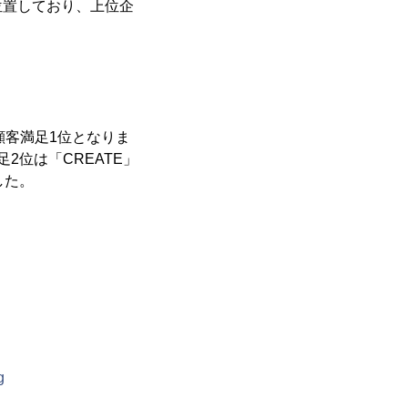
位置しており、上位企
顧客満足1位となりま
位は「CREATE」
した。
g