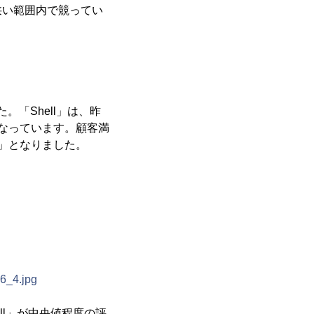
狭い範囲内で競ってい
。「Shell」は、昨
なっています。顧客満
S」となりました。
46_4.jpg
ll」が中央値程度の評