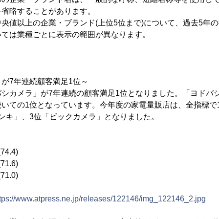
を省略することがあります。
央値以上の企業・ブランド(上位5位まで)について、過去5年
ては業種ごとに表示の範囲が異なります。
が7年連続顧客満足1位～
シカメラ」が7年連続の顧客満足1位となりました。「ヨドバ
続いての1位となっています。今年度の家電量販店は、全指標で
ンキ」、3位「ビックカメラ」となりました。
4.4)
1.6)
1.0)
ttps://www.atpress.ne.jp/releases/122146/img_122146_2.jpg