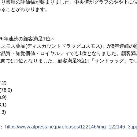
より業種の評価幅が狭まりました。中央値がグラフのやや下に
いることがわかります。
6年連続の顧客満足1位～
スモス薬品(ディスカウントドラッグコスモス)」が6年連続の
品質・知覚価値・ロイヤルティでも1位となりました。顧客満足2
向では1位となりました。顧客満足3位は「サンドラッグ」で
2)
6.0)
9)
1)
3)
)：
https://www.atpress.ne.jp/releases/122146/img_122146_3.jp