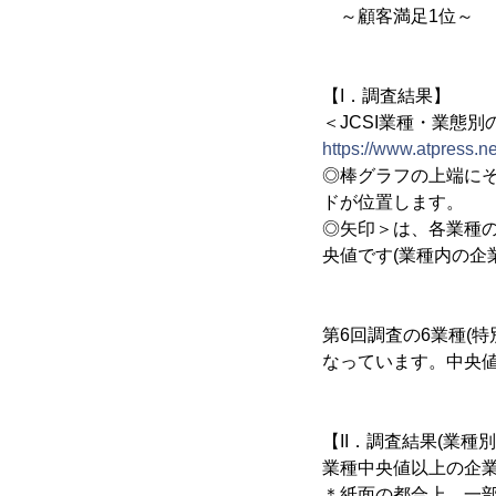
～顧客満足1位～
【I．調査結果】
＜JCSI業種・業態別の
https://www.atpress.
◎棒グラフの上端に
ドが位置します。
◎矢印＞は、各業種
央値です(業種内の企
第6回調査の6業種(
なっています。中央
【II．調査結果(業種別
業種中央値以上の企
＊紙面の都合上、一