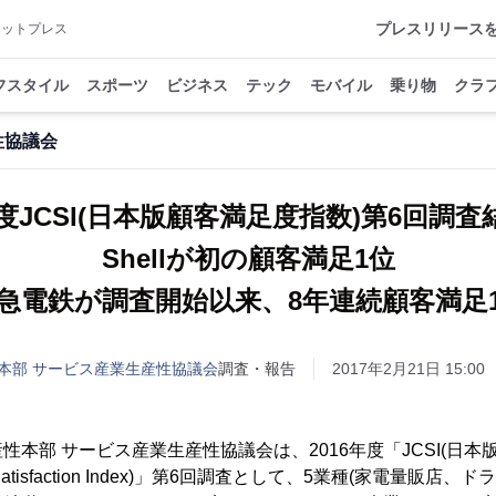
プレスリリース
アットプレス
フスタイル
スポーツ
ビジネス
テック
モバイル
乗り物
クラ
性協議会
年度JCSI(日本版顧客満足度指数)第6回調
Shellが初の顧客満足1位
急電鉄が調査開始以来、8年連続顧客満足
本部 サービス産業生産性協議会
調査・報告
2017年2月21日 15:00
性本部 サービス産業生産性協議会は、2016年度「JCSI(日
mer Satisfaction Index)」第6回調査として、5業種(家電量