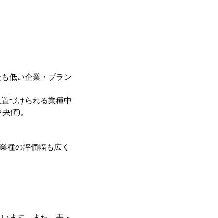
最も低い企業・ブラン
位置づけられる業種中
央値)。
、業種の評価幅も広く
ています。また、表・