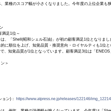
べ、業種のスコア幅が小さくなりました。今年度の上位企業も
ン
顧客満足1位～
、「Shell(昭和シェル石油)」が初の顧客満足1位となりました
体的に順位を上げ、知覚品質・推奨意向・ロイヤルティも1位と
S」で、知覚品質が1位となっています。顧客満足3位は「ENEO
ョン＞
ション)：
https://www.atpress.ne.jp/releases/122146/img_1221
は、例年、業種の評価幅が狭くなっています。今年度は「She