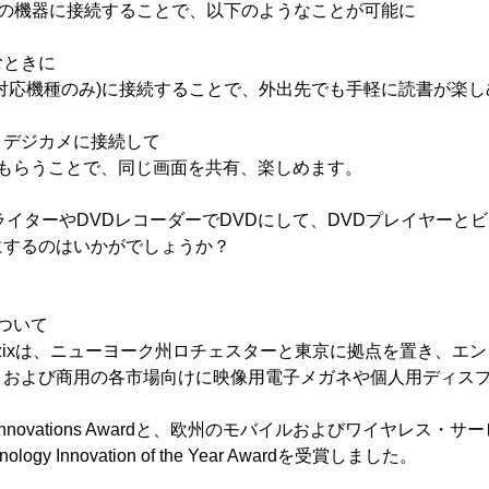
を他の機器に接続することで、以下のようなことが可能に
むときに
対応機種のみ)に接続することで、外出先でも手軽に読書が楽し
。デジカメに接続して
てもらうことで、同じ画面を共有、楽しめます。
ライターやDVDレコーダーでDVDにして、DVDプレイヤーと
にするのはいかがでしょうか？
nについて
Vuzixは、ニューヨーク州ロチェスターと東京に拠点を置き、エ
、および商用の各市場向けに映像用電子メガネや個人用ディス
。
S Innovations Awardと、欧州のモバイルおよびワイヤレス・サ
echnology Innovation of the Year Awardを受賞しました。