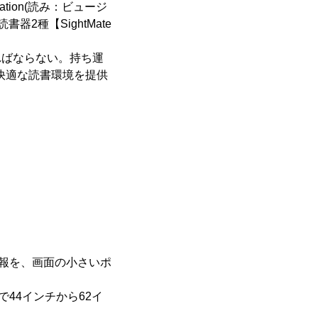
tion(読み：ビュージ
2種【SightMate
ればならない。持ち運
快適な読書環境を提供
情報を、画面の小さいポ
44インチから62イ