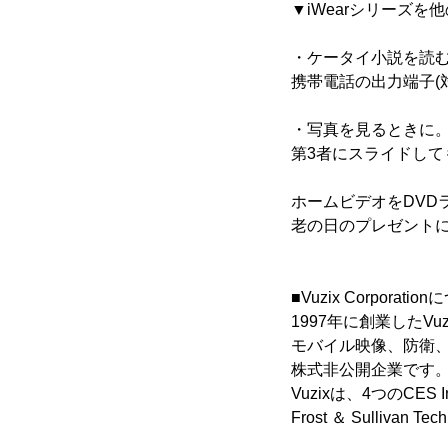
▼iWearシリーズ
・ケータイ小説を読
携帯電話の出力端子(
・写真を見るときに
第3者にスライドし
ホームビデオをDVD
老の日のプレゼント
■Vuzix Corporatio
1997年に創業した
モバイル映像、防衛
株式非公開企業です
Vuzixは、4つのCE
Frost ＆ Sullivan T