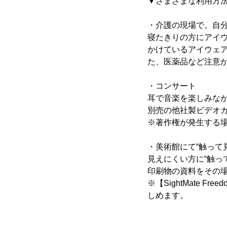
▼さまざまな利用方
・介護の現場で。自
寝たきりの方にアイ
かけているアイウェ
た、医薬品など注意
・コンサート
耳で音楽を楽しみな
別売の他社製ビデオ
※著作権が発生する
・美術館にて“触って
見えにくい方に“触っ
印刷物の資料をその
※【SightMate 
しめます。