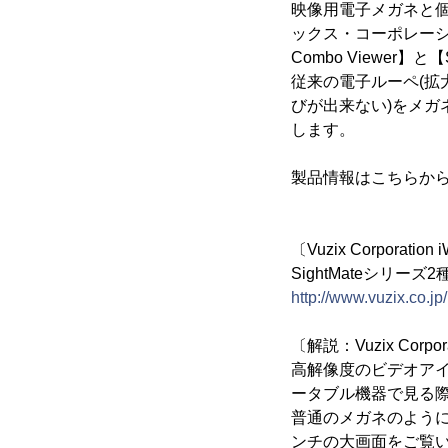
映像用電子メガネと個人
ックス・コーポレーショ
Combo Viewer】と
従来の電子ルーペ(拡
びが出来ない)をメ
します。
製品情報はこちらか
〔Vuzix Corporati
SightMateシリ
http://www.vuzix.co.jp/
〔解説：Vuzix Corpo
高解像度のビデオアイ
ータブル機器で見る
普通のメガネのように
ンチの大画面をご覧