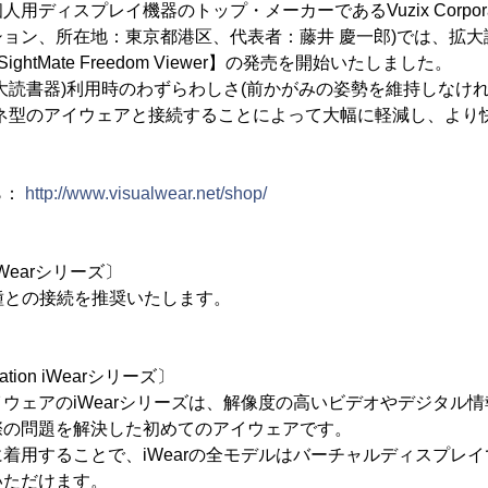
用ディスプレイ機器のトップ・メーカーであるVuzix Corpora
ン、所在地：東京都港区、代表者：藤井 慶一郎)では、拡大読書器
【SightMate Freedom Viewer】の発売を開始いたしました。
大読書器)利用時のわずらわしさ(前かがみの姿勢を維持しなけ
ガネ型のアイウェアと接続することによって大幅に軽減し、より
ら：
http://www.visualwear.net/shop/
on iWearシリーズ〕
ーズ2種との接続を推奨いたします。
ration iWearシリーズ〕
ウェアのiWearシリーズは、解像度の高いビデオやデジタル
際の問題を解決した初めてのアイウェアです。
着用することで、iWearの全モデルはバーチャルディスプレイで
いただけます。