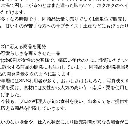
、常温で召し上がるのとはまた違った味わいで、ホクホクのベ
いただけます。
が多くなる時期です。同商品は量り売りでなく1個単位で販売し
品、甘いものが苦手な方へのサプライズ手土産などにもぴった
ニーズに応える商品を開発
可愛らしさを両立させた一品
では約8割が女性のお客様で、幅広い年代の方にご愛顧いただい
性に訴求する商品の開発にも注力しています。同商品の開発担当
品の開発背景を次のように語ります。
若年層にはSNS利用者が多く、おいしさはもちろん、写真映え
背景を受け、食材には女性から人気の高い芋・南瓜・栗を使用
上げました」
、今後も、プロの料理人が旬の食材を使い、出来立てをご提供
に応える商品を開発していきます。
扱いのない場合や、仕入れ状況により販売期間が異なる場合が