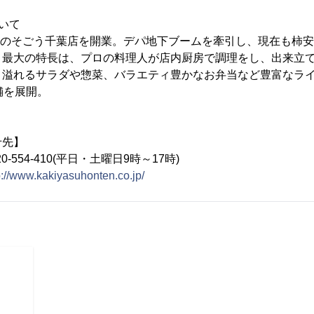
いて
号店のそごう千葉店を開業。デパ地下ブームを牽引し、現在も柿
。最大の特長は、プロの料理人が店内厨房で調理をし、出来立
り溢れるサラダや惣菜、バラエティ豊かなお弁当など豊富なラ
舗を展開。
せ先】
-554-410(平日・土曜日9時～17時)
p://www.kakiyasuhonten.co.jp/