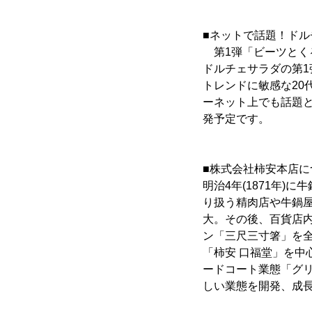
■ネットで話題！ドル
第1弾「ビーツとく
ドルチェサラダの第
トレンドに敏感な20
ーネット上でも話題
発予定です。
■株式会社柿安本店に
明治4年(1871年
り扱う精肉店や牛鍋
大。その後、百貨店
ン「三尺三寸箸」を
「柿安 口福堂」を中
ードコート業態「グ
しい業態を開発、成長