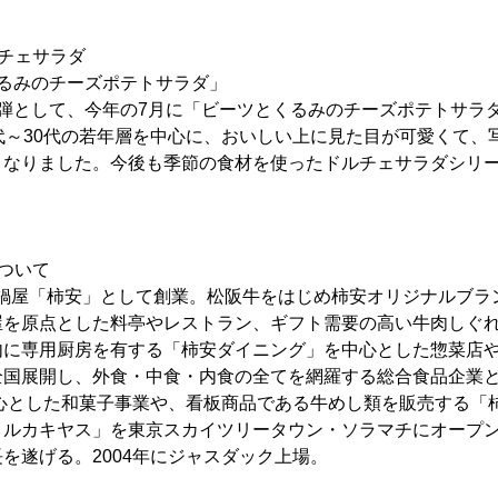
チェサラダ
るみのチーズポテトサラダ」
1弾として、今年の7月に「ビーツとくるみのチーズポテトサラ
代～30代の若年層を中心に、おいしい上に見た目が可愛くて、
となりました。今後も季節の食材を使ったドルチェサラダシリ
ついて
)に牛鍋屋「柿安」として創業。松阪牛をはじめ柿安オリジナルブ
屋を原点とした料亭やレストラン、ギフト需要の高い牛肉しぐ
内に専用厨房を有する「柿安ダイニング」を中心とした惣菜店
全国展開し、外食・中食・内食の全てを網羅する総合食品企業
心とした和菓子事業や、看板商品である牛めし類を販売する「柿
リルカキヤス」を東京スカイツリータウン・ソラマチにオープ
を遂げる。2004年にジャスダック上場。