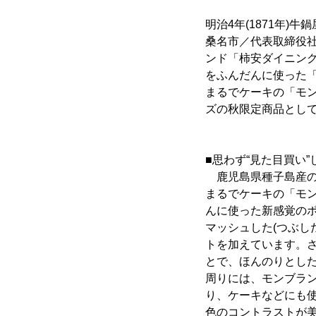
明治4年(1871年
桑名市／代表取締役社
ンド「柿安ダイニング
をふんだんに使った
まるでケーキの「モン
ズの秋限定商品として、
■思わず“見た目買い
鹿児島県種子島産の
まるでケーキの「モ
んに使った新感覚の
マッシュした(つぶし
トを加えています。
とで、ほんのりとし
周りには、モンブラ
り、ケーキなどにも
色のコントラストが