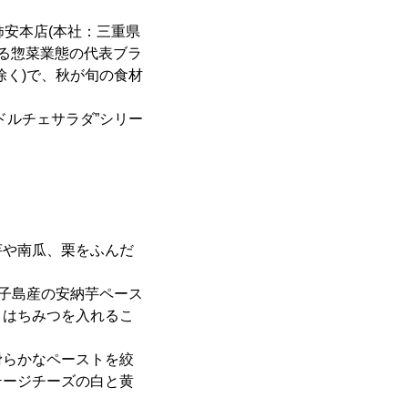
柿安本店(本社：三重県
いる惣菜業態の代表ブラ
除く)で、秋が旬の食材
ドルチェサラダ”シリー
芋や南瓜、栗をふんだ
種子島産の安納芋ペース
、はちみつを入れるこ
滑らかなペーストを絞
テージチーズの白と黄