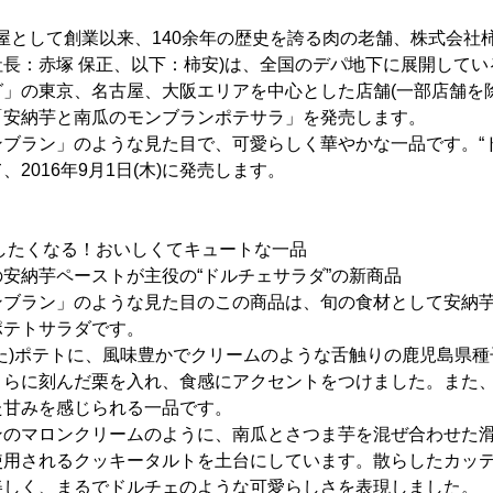
)牛鍋屋として創業以来、140余年の歴史を誇る肉の老舗、株式会社
長：赤塚 保正、以下：柿安)は、全国のデパ地下に展開して
」の東京、名古屋、大阪エリアを中心とした店舗(一部店舗を
「安納芋と南瓜のモンブランポテサラ」を発売します。
ブラン」のような見た目で、可愛らしく華やかな一品です。“
2016年9月1日(木)に発売します。
”したくなる！おいしくてキュートな一品
安納芋ペーストが主役の“ドルチェサラダ”の新商品
ンブラン」のような見た目のこの商品は、旬の食材として安納
ポテトサラダです。
た)ポテトに、風味豊かでクリームのような舌触りの鹿児島県
さらに刻んだ栗を入れ、食感にアクセントをつけました。また
た甘みを感じられる一品です。
ンのマロンクリームのように、南瓜とさつま芋を混ぜ合わせた
使用されるクッキータルトを土台にしています。散らしたカッ
美しく、まるでドルチェのような可愛らしさを表現しました。