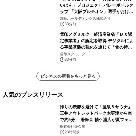
いはん」プロジェクト バレーボールク
ラブ 「大阪ブルテオン」選手がおけい
はんに。
京阪ホールディングス株式会社
33分前
雪印メグミルク 経済産業省「ＤＸ認
定事業者」の認定を取得 デジタルによ
る事業基盤の強化を通じて「食の持続
性」を実現
雪印メグミルク
33分前
ビジネスの新着をもっと見る
人気のプレスリリース
帰りの渋滞を避けて「温泉＆サウナ」
三井アウトレットパーク木更津から車
で約5分 湯舞音 袖ケ浦店が夏フェア
1
メニューを提供
株式会社楽久屋
23時間前