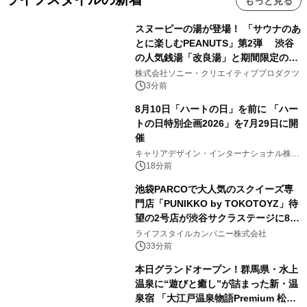
もっと見る
スヌーピーの湯が登場！ 「サウナのあ
とに楽しむPEANUTS」第2弾 渋谷
の人気銭湯「改良湯」と期間限定のコ
ラボレーション サウナイキタイコラ
株式会社ソニー・クリエイティブプロダクツ
ボグッズも発売決定！
3分前
8月10日「ハートの日」を前に 「ハー
トの日特別企画2026」を7月29日に開
催
キャリアデザイン・インターナショナル株式
会社
18分前
池袋PARCOで大人気のスクイーズ専
門店「PUNIKKO by TOKOTOYZ」待
望の2号店が渋谷サクラステージに8月
21日オープン！
ライフスタイルカンパニー株式会社
33分前
本日グランドオープン！群馬県・水上
温泉に“遊びと癒し”が詰まった新・温
泉宿 「大江戸温泉物語Premium 松乃