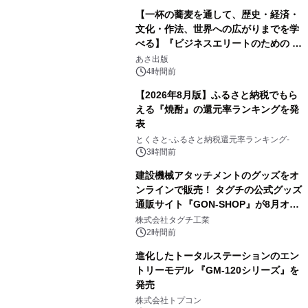
【一杯の蕎麦を通して、歴史・経済・
文化・作法、世界への広がりまでを学
べる】『ビジネスエリートのための 教
2
養としての蕎麦』2026年8月25日
あさ出版
（火）発売
4時間前
【2026年8月版】ふるさと納税でもら
える『焼酎』の還元率ランキングを発
表
3
とくさと-ふるさと納税還元率ランキング-
3時間前
建設機械アタッチメントのグッズをオ
ンラインで販売！ タグチの公式グッズ
通販サイト『GON-SHOP』が8月オー
4
プン
株式会社タグチ工業
2時間前
進化したトータルステーションのエン
トリーモデル 『GM-120シリーズ』を
発売
5
株式会社トプコン