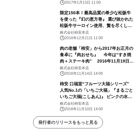
2017年1月13日 11:00
限定150本！最高品質の希少な松阪牛
を使った『幻の恵方巻』 選び抜かれた
松阪牛サーロイン使用、贅を尽くした
一品 2017年1月初旬から「柿安ダイ
株式会社柿安本店
ニング」4店舗で予約受付開始
2016年12月21日 11:00
肉の老舗「柿安」から2017年お正月の
食卓に『肉おせち』 今年は“すき焼
肉＋ステーキ肉” 2016年11月19日
(土)予約受付開始
株式会社柿安本店
2016年11月14日 14:00
柿安 口福堂“フルーツ大福シリーズ”
人気No.1の「いちご大福」『まるごと
いちご大福(こしあん)』 ピンクの水玉
バージョンが初登場
株式会社柿安本店
2016年11月10日 14:00
発行者のリリースをもっと見る