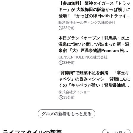
【参加無料】 阪神タイガース「トラッ
キー」が 大阪梅田の阪急かっぱ横丁に
登場！ 『かっぱの縁日withトラッキ
ー』
阪急阪神ホールディングス株式会社
33分前
本日グランドオープン！群馬県・水上
温泉に“遊びと癒し”が詰まった新・温
泉宿 「大江戸温泉物語Premium 松乃
井」が誕生
GENSEN HOLDINGS株式会社
33分前
“背徳鍋”で野菜不足を解消 「寒玉キ
ャベツ」の旨みマシマシ 背脂にんに
くの『キャベツが旨い！背脂醤油鍋ス
ープ』発売
株式会社ダイショー
33分前
グルメの新着をもっと見る
ライフスタイルの新着