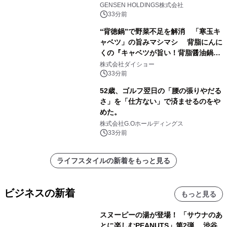
井」が誕生
GENSEN HOLDINGS株式会社
33分前
“背徳鍋”で野菜不足を解消 「寒玉キ
ャベツ」の旨みマシマシ 背脂にんに
くの『キャベツが旨い！背脂醤油鍋ス
ープ』発売
株式会社ダイショー
33分前
52歳、ゴルフ翌日の「腰の張りやだる
さ」を「仕方ない」で済ませるのをや
めた。
株式会社G.Oホールディングス
33分前
ライフスタイルの新着をもっと見る
ビジネスの新着
もっと見る
スヌーピーの湯が登場！ 「サウナのあ
とに楽しむPEANUTS」第2弾 渋谷