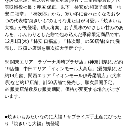
を誇る老舗、株式会社柿安本店(本社：三重県桑名市／代
表取締役社長：赤塚 保正、以下：柿安)の和菓子業態「柿
安 口福堂」「柿次郎」から、寒い冬に食べたくなるおや
つの代表格“焼きいも”のような見た目が可愛い『焼きいも
大福』が初登場。職人考案、お芋風味のやさしい甘みのあ
んを、ふんわりとした餅で包み込んだ季節限定商品です。
12月1日(木)「柿安 口福堂」「柿次郎」の50店舗(※)で発
売し、取扱い店舗を順次拡大予定です。
※ 関東エリア「ラゾーナ川崎プラザ店」(神奈川県)など約
19店舗、中部エリア「イオンモール大高店」(愛知県)など
約14店舗、関西エリア「イオンモール伊丹昆陽店」(兵庫
県)など約17店舗、計50店舗で発売し、順次展開予定。
※ 販売店舗数及び販売期間、価格が変更する場合がござ
います。
■焼きいもみたいなのに大福！サプライズ手土産にぴった
り『焼きいも大福』初登場