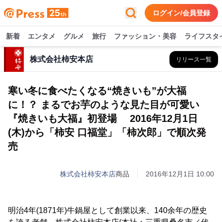
ログイン/会員登録
新着
エンタメ
グルメ
旅行
ファッション・美容
ライフスタ
株式会社柿安本店
リリース一覧
寒い冬に食べたくなる“焼きいも”が大福
に！？ まるでお芋のような見た目が可愛い
『焼きいも大福』初登場 2016年12月1日
(木)から「柿安 口福堂」「柿次郎」で順次発
売
株式会社柿安本店
商品
2016年12月1日 10:00
明治4年(1871年)牛鍋屋として創業以来、140余年の歴史