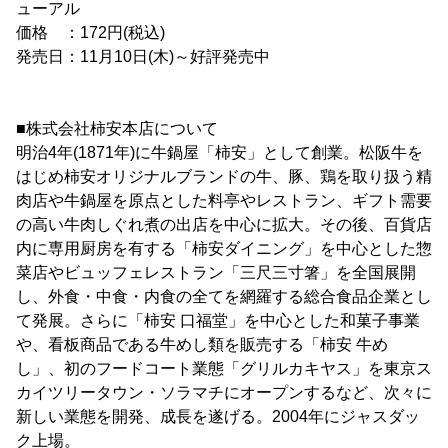
ューアル
価格 ：172円(税込)
発売日：11月10日(木)～好評発売中
■株式会社柿安本店について
明治4年(1871年)に牛鍋屋「柿安」として創業。松阪牛を
はじめ柿安オリジナルブランドの牛、豚、鶏を取り扱う精
肉店や牛鍋屋を原点とした料亭やレストラン、ギフト需要
の高い牛肉しぐれ煮の出店を中心に拡大。その後、百貨店
内に専用厨房を有する「柿安ダイニング」を中心とした惣
菜店やビュッフェレストラン「三尺三寸箸」を全国展開
し、外食・中食・内食の全てを網羅する総合食品企業とし
て発展。さらに「柿安 口福堂」を中心とした和菓子事業
や、看板商品である牛めし類を販売する「柿安 牛め
し」、初のフードコート業態「グリルカキヤス」を東京ス
カイツリータウン・ソラマチにオープンするなど、次々に
新しい業態を開発、成長を遂げる。2004年にジャスダッ
ク上場。