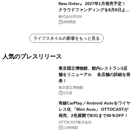
New Order』 2027年1月発売予定！
クラウドファンディングを8月8日より
開始
株式会社RS34
3時間前
ライフスタイルの新着をもっと見る
人気のプレスリリース
東京国立博物館、館内レストラン3店
舗をリニューアル 各店舗の詳細を発
表！
1
東京国立博物館
1日前
有線CarPlay／Android Autoをワイヤ
レス化 「Mini Aura」 OTTOCASTが
発売、2色展開で8/31まで40％OFF！
2
OTTOCAST株式会社
11時間前