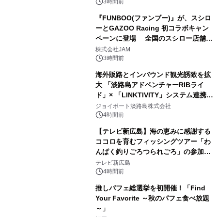
3時間前
『FUNBOO(ファンブー)』が、スシロ
ーとGAZOO Racing 初コラボキャン
ペーンに登場 全国のスシロー店舗で
GR 4車種の FUNBOO(ミニカー)付き
株式会社JAM
メニューが展開されます
3時間前
海外販路とインバウンド観光誘致を拡
大 「淡路島アドベンチャーRIBライ
ド」× 「LINKTIVITY」システム連携を
開始！
ジョイポート淡路島株式会社
4時間前
【テレビ新広島】海の恵みに感謝する
ココロを育むフィッシングツアー「わ
んぱく釣りごろつられごろ」の参加小
学生を募集
テレビ新広島
4時間前
推しパフェ総選挙を初開催！「Find
Your Favorite ～秋のパフェ食べ放題
～」