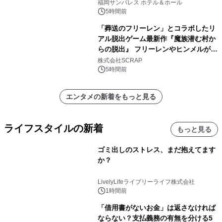
福岡サンパレス ホテル＆ホール
5時間前
「葬送のフリーレン」とコラボしたリ
アル脱出ゲーム最新作『魔族潜む村か
らの脱出』 フリーレンやヒンメルが武
器を手に魔族を見据える描き下ろしメ
株式会社SCRAP
インビジュアル公開
5時間前
エンタメの新着をもっと見る
ライフスタイルの新着
もっと見る
ゴミ出しのストレス、まだ抱えてます
か？
LivelyLifeライブリーライフ株式会社
1時間前
「借用書がないお金」は返さなければ
ならない？支払義務の有無を分ける5