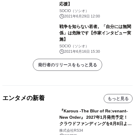
応援】
SOCIO（ソシオ）
2021年6月29日 12:00
戦争を知らない若者。「自分には無関
係」は危険です【作家インタビュー実
施】
SOCIO（ソシオ）
2021年6月16日 15:30
発行者のリリースをもっと見る
エンタメの新着
もっと見る
『Karous -The Blur of Re:venant-
New Order』 2027年1月発売予定！
クラウドファンディングを8月8日より
開始
株式会社RS34