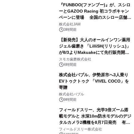
『FUNBOO(ファンブー)』が、スシロ
ーとGAZOO Racing 初コラボキャン
ペーンに登場 全国のスシロー店舗で
3
GR 4車種の FUNBOO(ミニカー)付き
株式会社JAM
メニューが展開されます
3時間前
【新発売】大人のオールインワン薬用
ジェル歯磨き 「LilliSH(リリッシュ)」
が8/3よりMakuakeにて先行販売開
4
始！
スモカ歯磨株式会社
4時間前
株式会社バブル、伊勢原市へ3人乗り
EVトゥクトゥク 「VIVEL COCO」を
寄贈
5
株式会社バブル
9時間前
フィールドスリー、光学3倍ズーム搭
載モデルと 水深10m防水モデルのデジ
タルカメラ2機種を8月7日発売 有効
6
約1300万画素、用途別に選べるコンデ
フィールドスリー株式会社