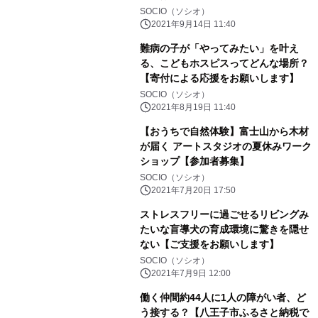
集】
SOCIO（ソシオ）
2021年9月14日 11:40
難病の子が「やってみたい」を叶え
る、こどもホスピスってどんな場所？
【寄付による応援をお願いします】
SOCIO（ソシオ）
2021年8月19日 11:40
【おうちで自然体験】富士山から木材
が届く アートスタジオの夏休みワーク
ショップ【参加者募集】
SOCIO（ソシオ）
2021年7月20日 17:50
ストレスフリーに過ごせるリビングみ
たいな盲導犬の育成環境に驚きを隠せ
ない【ご支援をお願いします】
SOCIO（ソシオ）
2021年7月9日 12:00
働く仲間約44人に1人の障がい者、ど
う接する？【八王子市ふるさと納税で