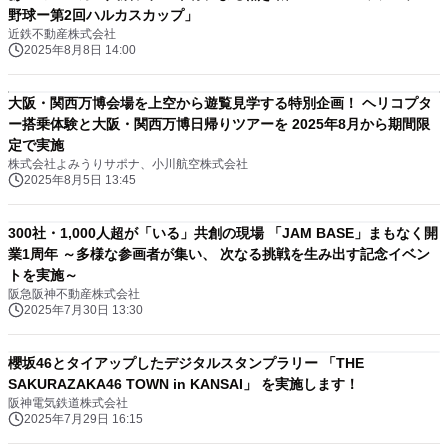
野球ー第2回ハルカスカップ」
近鉄不動産株式会社
2025年8月8日 14:00
大阪・関西万博会場を上空から遊覧見学する特別企画！ ヘリコプタ
ー搭乗体験と大阪・関西万博日帰りツアーを 2025年8月から期間限
定で実施
株式会社よみうりサポナ、小川航空株式会社
2025年8月5日 13:45
300社・1,000人超が「いる」共創の現場 「JAM BASE」まもなく開
業1周年 ～多様な参画者が集い、 次なる挑戦を生み出す記念イベン
トを実施～
阪急阪神不動産株式会社
2025年7月30日 13:30
櫻坂46とタイアップしたデジタルスタンプラリー 「THE
SAKURAZAKA46 TOWN in KANSAI」 を実施します！
阪神電気鉄道株式会社
2025年7月29日 16:15