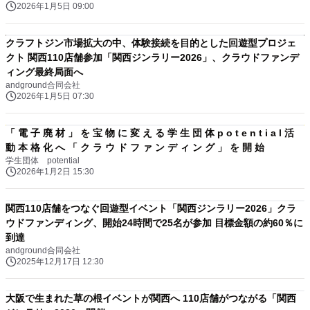
2026年1月5日 09:00
クラフトジン市場拡大の中、体験接続を目的とした回遊型プロジェ
クト 関西110店舗参加「関西ジンラリー2026」、クラウドファンデ
ィング最終局面へ
andground合同会社
2026年1月5日 07:30
「 電 子 廃 材 」 を 宝 物 に 変 え る 学 生 団 体 p o t e n t i a l 活
動 本 格 化 へ 「 ク ラ ウ ド フ ァ ン デ ィ ン グ 」 を 開 始
学生団体 potential
2026年1月2日 15:30
関西110店舗をつなぐ回遊型イベント「関西ジンラリー2026」クラ
ウドファンディング、開始24時間で25名が参加 目標金額の約60％に
到達
andground合同会社
2025年12月17日 12:30
大阪で生まれた草の根イベントが関西へ 110店舗がつながる「関西