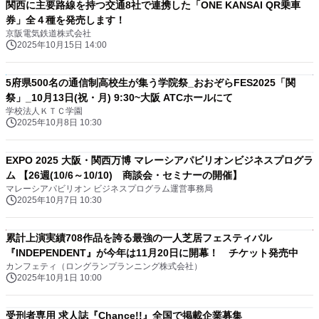
関西に主要路線を持つ交通8社で連携した「ONE KANSAI QR乗車
券」全４種を発売します！
京阪電気鉄道株式会社
2025年10月15日 14:00
5府県500名の通信制高校生が集う学院祭_おおぞらFES2025「関
祭」_10月13日(祝・月) 9:30~大阪 ATCホールにて
学校法人ＫＴＣ学園
2025年10月8日 10:30
EXPO 2025 大阪・関西万博 マレーシアパビリオンビジネスプログラ
ム 【26週(10/6～10/10) 商談会・セミナーの開催】
マレーシアパビリオン ビジネスプログラム運営事務局
2025年10月7日 10:30
累計上演実績708作品を誇る最強の一人芝居フェスティバル
『INDEPENDENT』が今年は11月20日に開幕！ チケット発売中
カンフェティ（ロングランプランニング株式会社）
2025年10月1日 10:00
受刑者専用 求人誌『Chance!!』全国で掲載企業募集