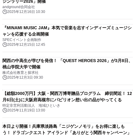
ジンラリー2026」開催
andground合同会社
2025年12月16日 10:30
『MINAMI MUSIC JAM』本気で音楽を志すインディーズミュージシ
ャンを応援する企画開催
SPECイベント企画制作
2025年12月15日 12:45
関西の中高生が学びを発信！ 「QUEST HEROES 2026」が3月8日、
桃山学院大学で開催
株式会社教育と探求社
2025年12月3日 09:30
【総額2000万円】大阪・関西万博寄贈品プログラム 締切間近！ 12
月6日(土)に大阪府高槻市にパビリオン想い出の品がやってくる
特定非営利活動法人 地域ひといき
2025年11月19日 13:00
本日より開催！兵庫県淡路島「ニジゲンノモリ」をお得に楽しも
う！ ドラゴンクエスト アイランド「ありがとう関西キャンペーン」