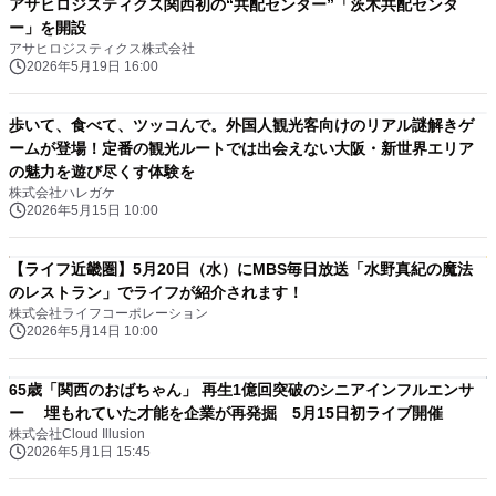
アサヒロジスティクス関西初の“共配センター”「茨木共配センタ
ー」を開設
アサヒロジスティクス株式会社
2026年5月19日 16:00
歩いて、食べて、ツッコんで。外国人観光客向けのリアル謎解きゲ
ームが登場！定番の観光ルートでは出会えない大阪・新世界エリア
の魅力を遊び尽くす体験を
株式会社ハレガケ
2026年5月15日 10:00
【ライフ近畿圏】5月20日（水）にMBS毎日放送「水野真紀の魔法
のレストラン」でライフが紹介されます！
株式会社ライフコーポレーション
2026年5月14日 10:00
65歳「関西のおばちゃん」 再生1億回突破のシニアインフルエンサ
ー 埋もれていた才能を企業が再発掘 5月15日初ライブ開催
株式会社Cloud Illusion
2026年5月1日 15:45