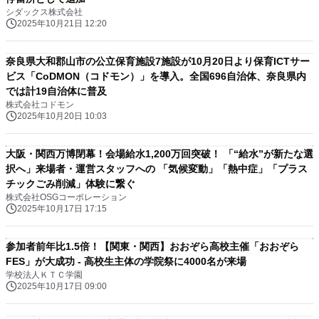
シダックス株式会社
2025年10月21日 12:20
奈良県大和郡山市の公立保育施設7施設が10月20日より保育ICTサー
ビス「CoDMON（コドモン）」を導入。全国696自治体、奈良県内
では計19自治体に普及
株式会社コドモン
2025年10月20日 10:03
大阪・関西万博閉幕！会場給水1,200万回突破！ 「“給水”が新たな選
択へ」来場者・運営スタッフへの 「気候変動」「熱中症」「プラス
チックごみ削減」体験に繋ぐ
株式会社OSGコーポレーション
2025年10月17日 17:15
参加者前年比1.5倍！【関東・関西】おおぞら高校主催「おおぞら
FES」が大成功 - 高校生主体の学院祭に4000名が来場
学校法人ＫＴＣ学園
2025年10月17日 09:00