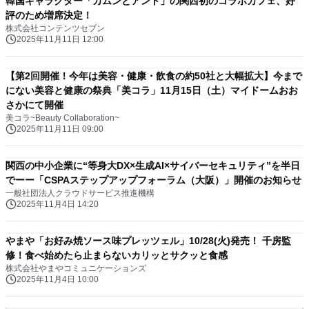
韓国キャラクター「カムンとアント」の関西初のコラボカフェ、好
評のため増席決定！
株式会社コンテンツセブン
2025年11月11日 12:00
【第2回開催！今年は美容・健康・飲食の約50社と大幅拡大】今まで
にない美容と健康の祭典「美コラ」11月15日（土）マイドームおお
さかにて開催
美コラ~Beauty Collaboration~
2025年11月11日 09:00
関西の中小企業に“等身大DX×生成AI×サイバーセキュリティ”を半日
でーー「CSPAステップアップフォーラム（大阪）」開催のお知らせ
一般社団法人クラウドサービス推進機構
2025年11月4日 14:20
やまや「お好み焼ソース味プレッツェル」10/28(火)発売！ 千房監
修！食べ始めたら止まらないカリッとサクッと食感
株式会社やまやコミュニケーションズ
2025年11月4日 10:00