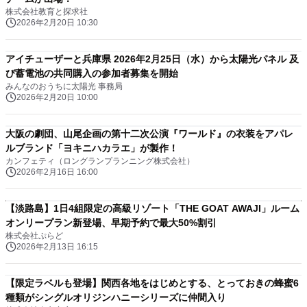
株式会社教育と探求社
2026年2月20日 10:30
アイチューザーと兵庫県 2026年2月25日（水）から太陽光パネル 及
び蓄電池の共同購入の参加者募集を開始
みんなのおうちに太陽光 事務局
2026年2月20日 10:00
大阪の劇団、山尾企画の第十二次公演『ワールド』の衣装をアパレ
ルブランド「ヨキニハカラエ」が製作！
カンフェティ（ロングランプランニング株式会社）
2026年2月16日 16:00
【淡路島】1日4組限定の高級リゾート「THE GOAT AWAJI」ルーム
オンリープラン新登場、早期予約で最大50%割引
株式会社ぷらど
2026年2月13日 16:15
【限定ラベルも登場】関西各地をはじめとする、とっておきの蜂蜜6
種類がシングルオリジンハニーシリーズに仲間入り