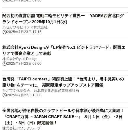
2025年7月24日 09:30
関西初の直営店舗 電動二輪モビリティ世界一 YADEA西宮北口グ
ランドオープン 2025年10月1日(水)
ハセガワモビリティ株式会社
2025年7月23日 17:15
株式会社Ryuki Designが「LP制作No.1 ビジトラアワード」関西エ
リアで優良企業として表彰
株式会社Ryuki Design
2025年7月23日 09:00
台湾発「TAIPEI corners」関西初上陸！ “台湾より、暑中見舞いの
贈り物”をテーマに、 期間限定ポップアップストア開催
台北市文化基金会、台北市文化創意産業扶植計画
2025年7月22日 13:00
全国各地が誇る自慢のクラフトビールや日本酒が淡路島に大集結！
『CRAFT万博 ～JAPAN CRAFT SAKE～』 ８月１日（金）・2日
（土）・3日（日）限定開催！
株式会社パソナグループ