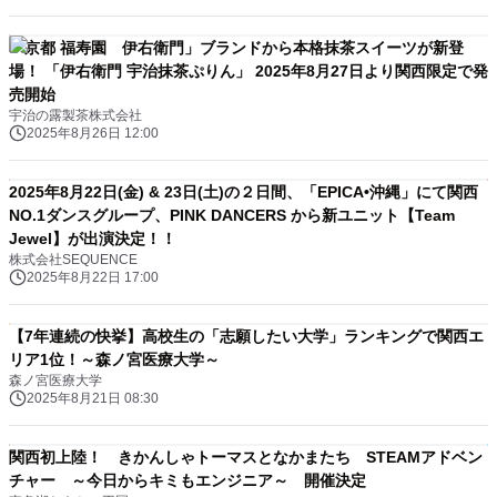
「京都 福寿園 伊右衛門」ブランドから本格抹茶スイーツが新登
場！ 「伊右衛門 宇治抹茶ぷりん」 2025年8月27日より関西限定で発
売開始
宇治の露製茶株式会社
2025年8月26日 12:00
2025年8月22日(金) & 23日(土)の２日間、「EPICA•沖縄」にて関西
NO.1ダンスグループ、PINK DANCERS から新ユニット【Team
Jewel】が出演決定！！
株式会社SEQUENCE
2025年8月22日 17:00
【7年連続の快挙】高校生の「志願したい大学」ランキングで関西エ
リア1位！～森ノ宮医療大学～
森ノ宮医療大学
2025年8月21日 08:30
関西初上陸！ きかんしゃトーマスとなかまたち STEAMアドベン
チャー ～今日からキミもエンジニア～ 開催決定