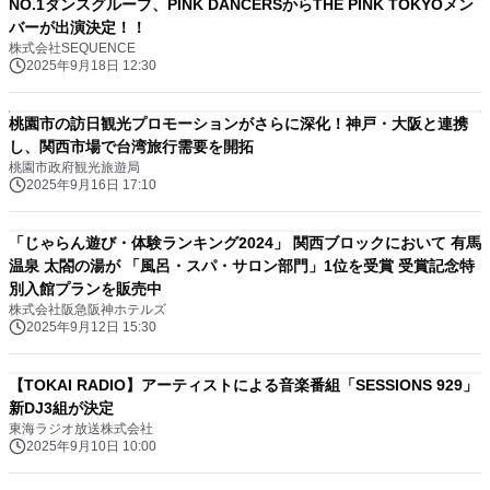
NO.1ダンスグループ、PINK DANCERSからTHE PINK TOKYOメン
バーが出演決定！！
株式会社SEQUENCE
2025年9月18日 12:30
桃園市の訪日観光プロモーションがさらに深化！神戸・大阪と連携
し、関西市場で台湾旅行需要を開拓
桃園市政府観光旅遊局
2025年9月16日 17:10
「じゃらん遊び・体験ランキング2024」 関西ブロックにおいて 有馬
温泉 太閤の湯が 「風呂・スパ・サロン部門」1位を受賞 受賞記念特
別入館プランを販売中
株式会社阪急阪神ホテルズ
2025年9月12日 15:30
【TOKAI RADIO】アーティストによる音楽番組「SESSIONS 929」
新DJ3組が決定
東海ラジオ放送株式会社
2025年9月10日 10:00