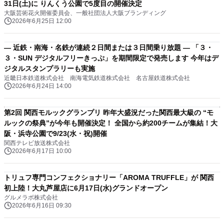
31日(土)に りんくう公園で5度目の開催決定
大阪芸術花火開催委員会、一般社団法人大阪ブランディング
2026年6月25日 12:00
― 近鉄・南海・名鉄が連続２日間または３日間乗り放題 ― 「３・
３・SUN デジタルフリーきっぷ」を期間限定で発売します 今年はデ
ジタルスタンプラリーも実施
近畿日本鉄道株式会社 南海電気鉄道株式会社 名古屋鉄道株式会社
2026年6月24日 14:00
第2回 関西モルックグランプリ 昨年大盛況だった関西最大級の “モ
ルックの祭典”が今年も開催決定！ 全国から約200チームが集結！大
阪・浜寺公園で9/23(水・祝)開催
関西テレビ放送株式会社
2026年6月17日 10:00
トリュフ専門コンフェクショナリー「AROMA TRUFFLE」が 関西
初上陸！大丸芦屋店に6月17日(水)グランドオープン
グルメラボ株式会社
2026年6月16日 09:30