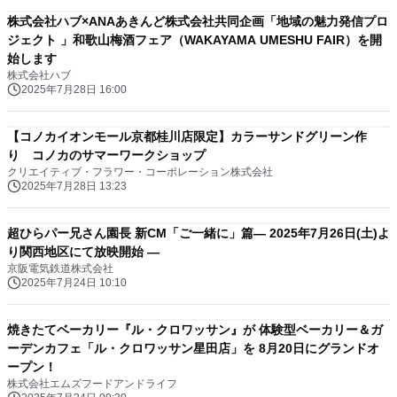
株式会社ハブ×ANAあきんど株式会社共同企画「地域の魅力発信プロ
ジェクト 」和歌山梅酒フェア（WAKAYAMA UMESHU FAIR）を開
始します
株式会社ハブ
2025年7月28日 16:00
【コノカイオンモール京都桂川店限定】カラーサンドグリーン作
り コノカのサマーワークショップ
クリエイティブ・フラワー・コーポレーション株式会社
2025年7月28日 13:23
超ひらパー兄さん園長 新CM「ご一緒に」篇― 2025年7月26日(土)よ
り関西地区にて放映開始 ―
京阪電気鉄道株式会社
2025年7月24日 10:10
焼きたてベーカリー『ル・クロワッサン』が 体験型ベーカリー＆ガ
ーデンカフェ「ル・クロワッサン星田店」を 8月20日にグランドオ
ープン！
株式会社エムズフードアンドライフ