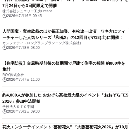
7月24日から3日間限定で開催
株式会社ジュエリー工房Orefice
2026年7月16日 09:45
人間国宝・宝生欣哉のほか福王知登、有松遼一出演 ワキ方にフィ
ーチャーした人気シリーズ『和魂X』の12回目が7/18(土)に開催！
カンフェティ（ロングランプランニング株式会社）
2026年7月8日 08:00
【住宅防災】台風時期前後の短期間で戸建て住宅の相談 約800件を
集計
ROY株式会社
2026年7月7日 11:00
約4,000人が参加した おおぞら高校最大級のイベント「おおぞらFES
2026」参加申込開始
学校法人ＫＴＣ学園
2026年7月2日 09:00
花火エンターテインメント“芸術花火” 『大阪芸術花火2026』が10月