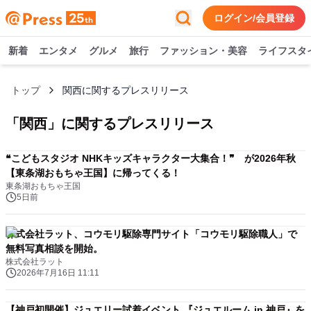
ログイン/会員登録
新着
エンタメ
グルメ
旅行
ファッション・美容
ライフスタ
トップ
関西に関するプレスリリース
「
関西
」に関するプレスリリース
❝こどもスタジオ NHKキッズキャラクター大集合！❞ が2026年秋
【東条湖おもちゃ王国】に帰ってくる！
東条湖おもちゃ王国
5日前
株式会社ラット、コウモリ駆除専門サイト「コウモリ駆除職人」で
無料写真相談を開始。
株式会社ラット
2026年7月16日 11:11
【神戸初開催】ジュエリー試着イベント 『ジュエルーム in 神戸』を