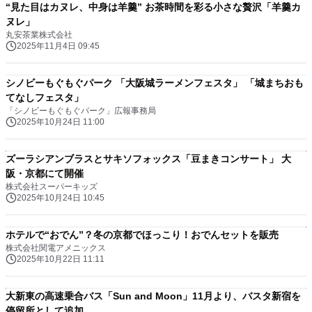
“見た目はカヌレ、中身は羊羹” お茶時間を彩る小さな贅沢「羊羹カ
ヌレ」
丸安茶業株式会社
2025年11月4日 09:45
シノビーもぐもぐパーク 「大阪城ラーメンフェスタ」 「城まちおも
てなしフェスタ」
「シノビーもぐもぐパーク」広報事務局
2025年10月24日 11:00
ズーラシアンブラスとサキソフォックス「豆まきコンサート」 大
阪・京都にて開催
株式会社スーパーキッズ
2025年10月24日 10:45
ホテルで“おでん”？冬の京都でほっこり！おでんセットを販売
株式会社関電アメニックス
2025年10月22日 11:11
大新東の高速乗合バス「Sun and Moon」11月より、バスタ新宿を
停留所として追加