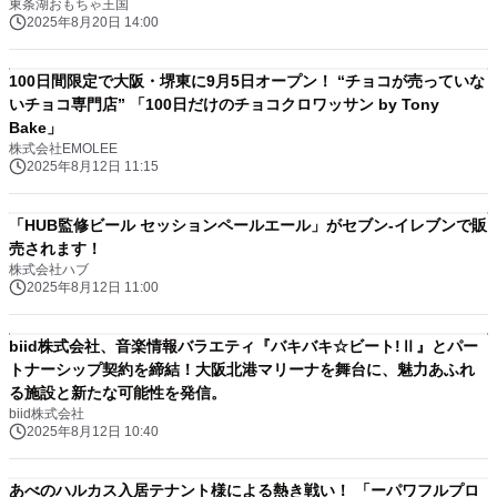
東条湖おもちゃ王国
2025年8月20日 14:00
100日間限定で大阪・堺東に9月5日オープン！ “チョコが売っていな
いチョコ専門店” 「100日だけのチョコクロワッサン by Tony
Bake」
株式会社EMOLEE
2025年8月12日 11:15
「HUB監修ビール セッションペールエール」がセブン‐イレブンで販
売されます！
株式会社ハブ
2025年8月12日 11:00
biid株式会社、音楽情報バラエティ『バキバキ☆ビート!Ⅱ』とパー
トナーシップ契約を締結！大阪北港マリーナを舞台に、魅力あふれ
る施設と新たな可能性を発信。
biid株式会社
2025年8月12日 10:40
あべのハルカス入居テナント様による熱き戦い！ 「ーパワフルプロ