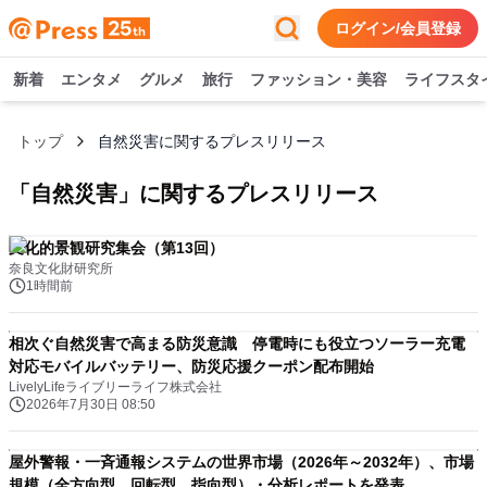
ログイン/会員登録
新着
エンタメ
グルメ
旅行
ファッション・美容
ライフスタ
トップ
自然災害に関するプレスリリース
「
自然災害
」に関するプレスリリース
文化的景観研究集会（第13回）
奈良文化財研究所
1時間前
相次ぐ自然災害で高まる防災意識 停電時にも役立つソーラー充電
対応モバイルバッテリー、防災応援クーポン配布開始
LivelyLifeライブリーライフ株式会社
2026年7月30日 08:50
屋外警報・一斉通報システムの世界市場（2026年～2032年）、市場
規模（全方向型、回転型、指向型）・分析レポートを発表