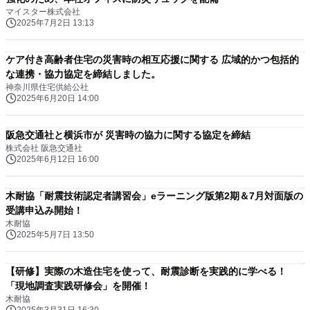
マイスター株式会社
2025年7月2日 13:13
ケア付き高齢者住宅の災害時の相互応援に関する 広域的かつ包括的
な連携・協力協定を締結しました。
神奈川県住宅供給公社
2025年6月20日 14:00
阪急交通社と横浜市が 災害時の協力に関する協定を締結
株式会社 阪急交通社
2025年6月12日 16:00
木耐協「耐震技術認定者講習会」eラーニング版第2期＆7月対面版の
受講申込み開始！
木耐協
2025年5月7日 13:50
【研修】実際の木造住宅を使って、耐震診断を実践的に学べる！
「現地調査実践研修会」を開催！
木耐協