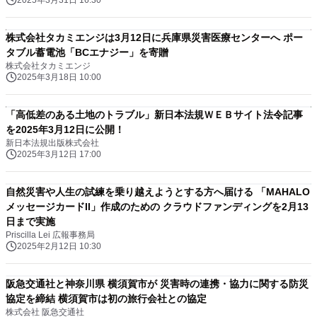
2025年3月31日 16:30
株式会社タカミエンジは3月12日に兵庫県災害医療センターへ ポー
タブル蓄電池「BCエナジー」を寄贈
株式会社タカミエンジ
2025年3月18日 10:00
「高低差のある土地のトラブル」新日本法規ＷＥＢサイト法令記事
を2025年3月12日に公開！
新日本法規出版株式会社
2025年3月12日 17:00
自然災害や人生の試練を乗り越えようとする方へ届ける 「MAHALO
メッセージカードII」作成のための クラウドファンディングを2月13
日まで実施
Priscilla Lei 広報事務局
2025年2月12日 10:30
阪急交通社と神奈川県 横須賀市が 災害時の連携・協力に関する防災
協定を締結 横須賀市は初の旅行会社との協定
株式会社 阪急交通社