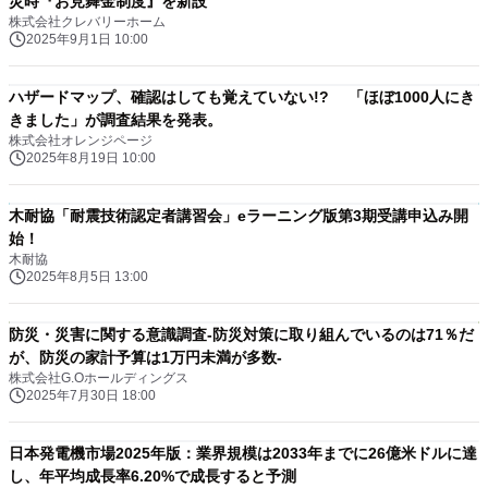
災時『お見舞金制度』を新設
株式会社クレバリーホーム
2025年9月1日 10:00
ハザードマップ、確認はしても覚えていない!? 「ほぼ1000人にき
きました」が調査結果を発表。
株式会社オレンジページ
2025年8月19日 10:00
木耐協「耐震技術認定者講習会」eラーニング版第3期受講申込み開
始！
木耐協
2025年8月5日 13:00
防災・災害に関する意識調査-防災対策に取り組んでいるのは71％だ
が、防災の家計予算は1万円未満が多数-
株式会社G.Oホールディングス
2025年7月30日 18:00
日本発電機市場2025年版：業界規模は2033年までに26億米ドルに達
し、年平均成長率6.20%で成長すると予測