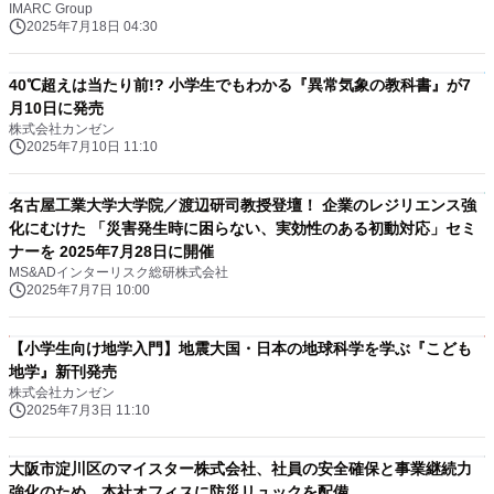
IMARC Group
2025年7月18日 04:30
40℃超えは当たり前!? 小学生でもわかる『異常気象の教科書』が7
月10日に発売
株式会社カンゼン
2025年7月10日 11:10
名古屋工業大学大学院／渡辺研司教授登壇！ 企業のレジリエンス強
化にむけた 「災害発生時に困らない、実効性のある初動対応」セミ
ナーを 2025年7月28日に開催
MS&ADインターリスク総研株式会社
2025年7月7日 10:00
【小学生向け地学入門】地震大国・日本の地球科学を学ぶ『こども
地学』新刊発売
株式会社カンゼン
2025年7月3日 11:10
大阪市淀川区のマイスター株式会社、社員の安全確保と事業継続力
強化のため、本社オフィスに防災リュックを配備