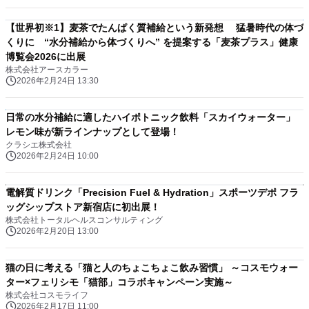
【世界初※1】麦茶でたんぱく質補給という新発想 猛暑時代の体づ
くりに “水分補給から体づくりへ” を提案する「麦茶プラス」健康
博覧会2026に出展
株式会社アースカラー
2026年2月24日 13:30
日常の水分補給に適したハイポトニック飲料「スカイウォーター」
レモン味が新ラインナップとして登場！
クラシエ株式会社
2026年2月24日 10:00
電解質ドリンク「Precision Fuel & Hydration」スポーツデポ フラ
ッグシップストア新宿店に初出展！
株式会社トータルヘルスコンサルティング
2026年2月20日 13:00
猫の日に考える「猫と人のちょこちょこ飲み習慣」 ～コスモウォー
ター×フェリシモ「猫部」コラボキャンペーン実施～
株式会社コスモライフ
2026年2月17日 11:00