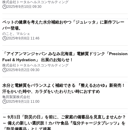
株式会社トータルヘルスコンサルティング
2025年9月10日 09:30
ペットの健康を考えた水分補給おやつ「ジュレッタ」に新作フレー
バー登場。
のこと。マルシェ
2025年9月8日 11:46
「アイアンマンジャパン みなみ北海道」電解質ドリンク「Precision
Fuel & Hydration」 出展のお知らせ！
株式会社トータルヘルスコンサルティング
2025年9月2日 09:30
水分と電解質をバランスよく補給できる 『整えるおかゆ』新発売！
汗をかいた時や、カラダをいたわりたい時におすすめ
亀田製菓株式会社
2025年9月1日 11:00
～ 9月1日「防災の日」を前に、ご家庭の備蓄品を見直しませんか？
～ 備えの新しい選択肢！カバヤ食品『塩分チャージタブレッツ』を
「防災備蓄品」として提案