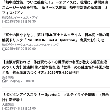
「熱中症対策、ついに義務化！」 ーオフィスに、現場に。瞬間冷凍
スムージーが命を守る。 新サービス開始 熱中症対策の新常識 オ
フィスパプマ
株式会社イー・エス・アイ
2025年5月21日 09:30
「富士の国やまなし」第21回Mt.富士ヒルクライム 日本初上陸の電
解質ドリンク「PRECISION Fuel & Hydration」 出展のお知らせ！
株式会社トータルヘルスコンサルティング
2025年5月20日 09:00
【血液が変われば、体は変わる！心臓手術の名医が教える善玉血液
のつくり方】渡邊剛 著／坂本昌也 監『世界一の心臓血管外科医が教
える 善玉血液のつくり方』2025年5月20日刊行
あさ出版
2025年5月2日 08:00
リポビタンアイススラリー Sportsに「ソルティライチ風味」（無果
汁）新登場！
大正製薬
2025年4月22日 11:00