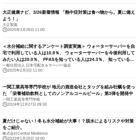
大正健康ナビ、3/26新着情報 「熱中症対策は食べ物から。夏に備え
よう！」
大正製薬
2025年3月26日 11:00
＜水分補給に関するアンケート調査実施＞ ウォーターサーバーを自
宅で利用している人は10.9％、 ウォーターサーバーを今後利用して
みたい人は20.0％、 PFASを知っている人は24.3％、 知っている人
一般社団法人 日本宅配水＆サーバー協会
のうち飲料水の対策している人は51.4％
2025年2月3日 11:00
一関工業高等専門学校が 地元の酒造会社とタッグを組み牡蠣を使っ
た 「栄養補助飲料としてのノンアルコールビール」第3弾を開発中
一関工業高等専門学校
2024年12月27日 09:30
夏だけじゃない！冬も水分補給が大事！？脱水によるリスクや対策
をご紹介。
株式会社Central Medience
2023年1月20日 16:00