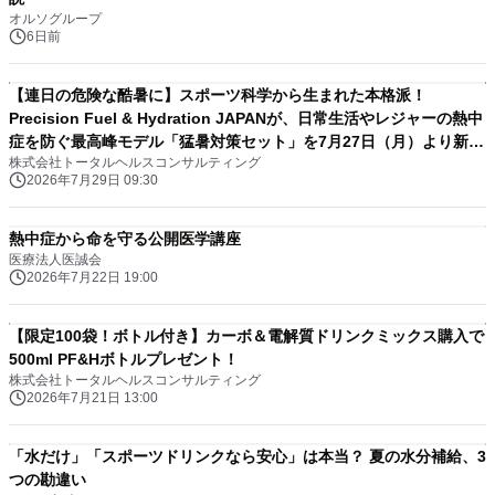
オルソグループ
6日前
【連日の危険な酷暑に】スポーツ科学から生まれた本格派！
Precision Fuel & Hydration JAPANが、日常生活やレジャーの熱中
症を防ぐ最高峰モデル「猛暑対策セット」を7月27日（月）より新発
株式会社トータルヘルスコンサルティング
売
2026年7月29日 09:30
熱中症から命を守る公開医学講座
医療法人医誠会
2026年7月22日 19:00
【限定100袋！ボトル付き】カーボ＆電解質ドリンクミックス購入で
500ml PF&Hボトルプレゼント！
株式会社トータルヘルスコンサルティング
2026年7月21日 13:00
「水だけ」「スポーツドリンクなら安心」は本当？ 夏の水分補給、3
つの勘違い