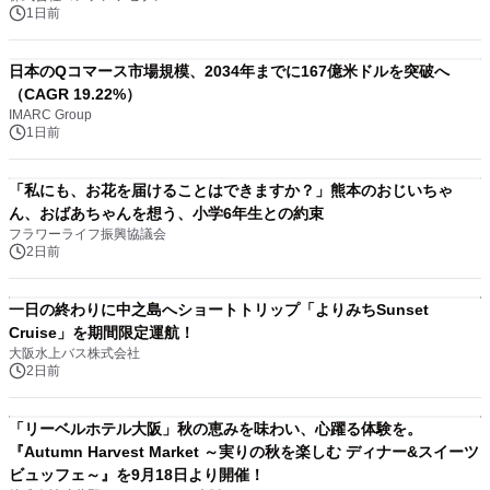
1日前
日本のQコマース市場規模、2034年までに167億米ドルを突破へ
（CAGR 19.22%）
IMARC Group
1日前
「私にも、お花を届けることはできますか？」熊本のおじいちゃ
ん、おばあちゃんを想う、小学6年生との約束
フラワーライフ振興協議会
2日前
一日の終わりに中之島へショートトリップ「よりみちSunset
Cruise」を期間限定運航！
大阪水上バス株式会社
2日前
「リーベルホテル大阪」秋の恵みを味わい、心躍る体験を。
『Autumn Harvest Market ～実りの秋を楽しむ ディナー&スイーツ
ビュッフェ～』を9月18日より開催！