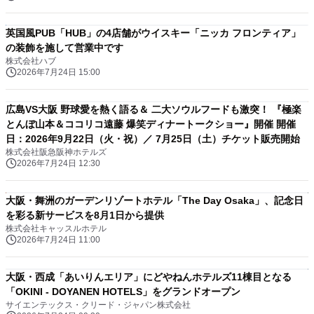
英国風PUB「HUB」の4店舗がウイスキー「ニッカ フロンティア」
の装飾を施して営業中です
株式会社ハブ
2026年7月24日 15:00
広島VS大阪 野球愛を熱く語る＆ 二大ソウルフードも激突！ 『極楽
とんぼ山本＆ココリコ遠藤 爆笑ディナートークショー』開催 開催
日：2026年9月22日（火・祝）／ 7月25日（土）チケット販売開始
株式会社阪急阪神ホテルズ
2026年7月24日 12:30
大阪・舞洲のガーデンリゾートホテル「The Day Osaka」、記念日
を彩る新サービスを8月1日から提供
株式会社キャッスルホテル
2026年7月24日 11:00
大阪・西成「あいりんエリア」にどやねんホテルズ11棟目となる
「OKINI - DOYANEN HOTELS」をグランドオープン
サイエンテックス・クリード・ジャパン株式会社