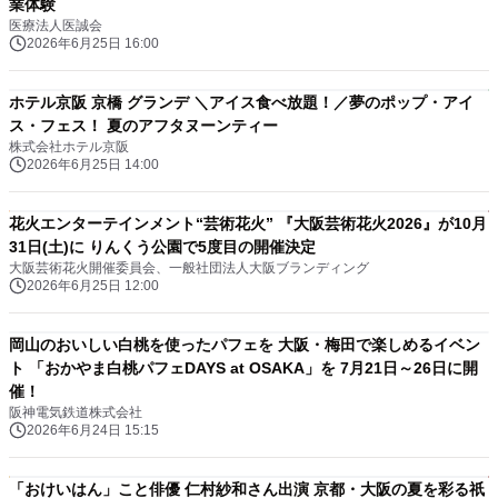
業体験
医療法人医誠会
2026年6月25日 16:00
ホテル京阪 京橋 グランデ ＼アイス食べ放題！／夢のポップ・アイ
ス・フェス！ 夏のアフタヌーンティー
株式会社ホテル京阪
2026年6月25日 14:00
花火エンターテインメント“芸術花火” 『大阪芸術花火2026』が10月
31日(土)に りんくう公園で5度目の開催決定
大阪芸術花火開催委員会、一般社団法人大阪ブランディング
2026年6月25日 12:00
岡山のおいしい白桃を使ったパフェを 大阪・梅田で楽しめるイベン
ト 「おかやま白桃パフェDAYS at OSAKA」を 7月21日～26日に開
催！
阪神電気鉄道株式会社
2026年6月24日 15:15
「おけいはん」こと俳優 仁村紗和さん出演 京都・大阪の夏を彩る祇