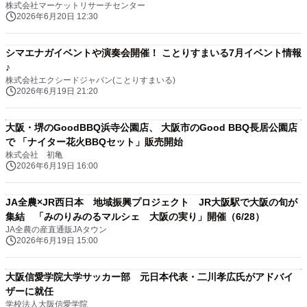
株式会社マーケットリサーチセンター
2026年6月20日 12:30
シマエナガイベントや演奏会開催！ ことりすまいる7月イベント情報
♪
株式会社エクシードジャパン(ことりすまいる)
2026年6月19日 21:20
大阪・堺のGoodBBQ浜寺公園店、 大阪市のGood BBQ長居公園店
で 「ナイター花火BBQセット」販売開始
株式会社 初亀
2026年6月19日 16:00
JA全農×JR西日本 地域振興プロジェクト JR大阪駅で大阪の旬が
集結 「みのりみのるマルシェ 大阪の実り」開催（6/28）
JA全農の産直通販JAタウン
2026年6月19日 15:00
大阪信愛学院大学サッカー部 元日本代表・二川孝広氏がアドバイ
ザーに就任
学校法人大阪信愛学院