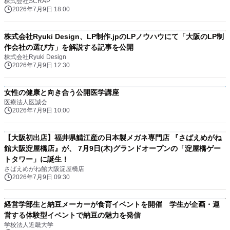
株式会社SCRAP
2026年7月9日 18:00
株式会社Ryuki Design、LP制作.jpのLPノウハウにて「大阪のLP制
作会社の選び方」を解説する記事を公開
株式会社Ryuki Design
2026年7月9日 12:30
女性の健康と向き合う公開医学講座
医療法人医誠会
2026年7月9日 10:00
【大阪初出店】福井県鯖江産の日本製メガネ専門店 『さばえめがね
館大阪淀屋橋店』が、 7月9日(木)グランドオープンの「淀屋橋ゲー
トタワー」に誕生！
さばえめがね館大阪淀屋橋店
2026年7月9日 09:30
経営学部生と納豆メーカーが食育イベントを開催 学生が企画・運
営する体験型イベントで納豆の魅力を発信
学校法人近畿大学