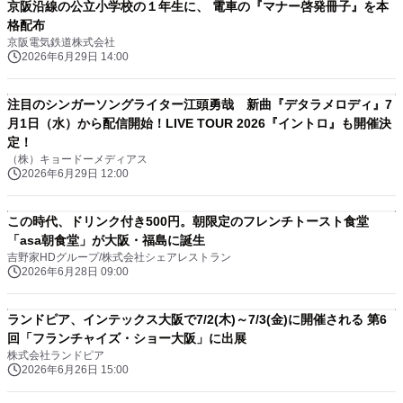
京阪沿線の公立小学校の１年生に、 電車の『マナー啓発冊子』を本
格配布
京阪電気鉄道株式会社
2026年6月29日 14:00
注目のシンガーソングライター江頭勇哉 新曲『デタラメロディ』7
月1日（水）から配信開始！LIVE TOUR 2026『イントロ』も開催決
定！
（株）キョードーメディアス
2026年6月29日 12:00
この時代、ドリンク付き500円。朝限定のフレンチトースト食堂
「asa朝食堂」が大阪・福島に誕生
吉野家HDグループ/株式会社シェアレストラン
2026年6月28日 09:00
ランドピア、インテックス大阪で7/2(木)～7/3(金)に開催される 第6
回「フランチャイズ・ショー大阪」に出展
株式会社ランドピア
2026年6月26日 15:00