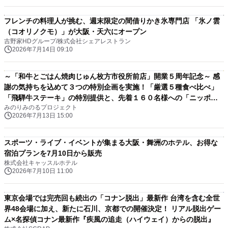
フレンチの料理人が挑む、週末限定の間借りかき氷専門店 「氷ノ雲
（コオリノクモ）」が大阪・天六にオープン
吉野家HDグループ/株式会社シェアレストラン
2026年7月14日 09:10
～「和牛とごはん焼肉じゅん枚方市役所前店」開業５周年記念～ 感
謝の気持ちを込めて３つの特別企画を実施！「厳選５種食べ比べ」
「飛騨牛ステーキ」の特別提供と、先着１６０名様への「ニッポン
みのりみのるプロジェクト
エールグミ」プレゼント ７月１４日（火）～７月２６日（日）まで
2026年7月13日 15:00
開催
スポーツ・ライブ・イベントが集まる大阪・舞洲のホテル、お得な
宿泊プランを7月10日から販売
株式会社キャッスルホテル
2026年7月10日 11:00
東京会場では完売回も続出の「コナン脱出」最新作 台湾を含む全世
界48会場に加え、新たに石川、京都での開催決定！ リアル脱出ゲー
ム×名探偵コナン最新作『疾風の追走（ハイウェイ）からの脱出』