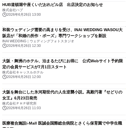
HUB道頓堀中座くいだおれビル店 出店決定のお知らせ
株式会社ハブ
2026年6月26日 13:00
和装ウェディング需要の高まりを受け、INAI WEDDING WASOU大
阪店が「和婚の所作・ポーズ」専門ワークショップを新設
INAI WEDDING｜ウェディングフォトスタジオ
2026年6月26日 12:30
大阪・舞洲のホテル、泊まるたびにお得に 公式Webサイト予約限
定の会員サービスが7月1日スタート
株式会社キャッスルホテル
2026年6月26日 12:00
大阪を舞台にした氷河期世代の人生逆襲小説。高殿円著『せどりの
女王』6月23日発売
株式会社ＰＨＰ研究所
2026年6月26日 11:03
医療複合施設i-Mall 医誠会国際総合病院とさくら保育園で中学生職