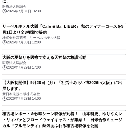
に」
医療法人医誠会
2026年7月31日 16:30
リーベルホテル大阪「Cafe & Bar LIBER」 秋のディナーコースを9
月1日より全3種類で提供
株式会社武蔵野、リーベルホテル大阪
2026年7月30日 12:00
大阪の夏祭りを医療で支える天神祭の救護活動
医療法人医誠会
2026年7月29日 17:00
【大阪初開催】9月28日（月）『社労士みらい博2026in大阪』に出
展します。
新日本法規出版株式会社
2026年7月28日 14:00
稽古場レポート＆歌唱シーン映像が到着！ 山本耕史、ゆりやんレ
トリィバァとブロードウェイキャストが集結！ 日米合作ミュージ
カル『フルモンティ』熱気あふれる稽古場映像を公開