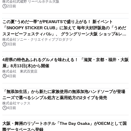
株式会社武蔵野 リーベルホテル大阪
2日前
この夏“うめだ一帯”がPEANUTSで盛り上がる！ 新イベント
「SNOOPY STICKER CLUB」に加えて 毎年大好評阪急の「うめだ
スヌーピーフェスティバル」、 グラングリーン大阪 ショップ&レス
株式会社ソニー・クリエイティブプロダクツ
トランでは 「I LIKE SUMMER TIME with PEANUTS」を初開催！
3日前
4府県の特色あふれるグルメを味わえる！ 「滋賀・京都・福井・大阪
展」8月13日(木)から開催
株式会社 東武百貨店
4日前
「無添加生活」から新たに家族使用の無添加泡ハンドソープが登場
ニーズで選べるシンプル処方と薬用処方の2タイプを発売
株式会社マックス
4日前
大阪・舞洲のリゾートホテル「The Day Osaka」がOECMとして国
際データベースへ登録