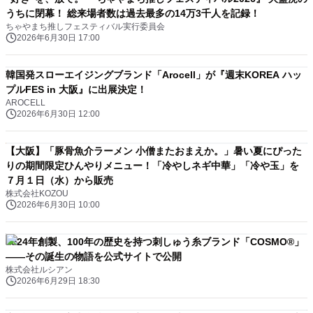
うちに閉幕！ 総来場者数は過去最多の14万3千人を記録！
ちゃやまち推しフェスティバル実行委員会
2026年6月30日 17:00
韓国発スローエイジングブランド「Arocell」が『週末KOREA ハッ
プルFES in ⼤阪』に出展決定！
AROCELL
2026年6月30日 12:00
【大阪】「豚骨魚介ラーメン 小僧またおまえか。」暑い夏にぴった
りの期間限定ひんやりメニュー！「冷やしネギ中華」「冷や玉」を
７月１日（水）から販売
株式会社KOZOU
2026年6月30日 10:00
1924年創製、100年の歴史を持つ刺しゅう糸ブランド「COSMO®」
——その誕生の物語を公式サイトで公開
株式会社ルシアン
2026年6月29日 18:30