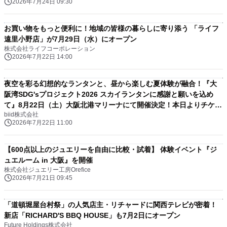
2026年7月24日 09:30
お買い物をもっと便利に！地域の皆様の暮らしに寄り添う 「ライフ
遠里小野店」が7月29日（水）にオープン
株式会社ライフコーポレーション
2026年7月22日 14:00
夜空を彩る幻想的なランタンと、昼から楽しむ夏体験が融合！『大
阪湾SDG'sプロジェクト2026 スカイランタンに感謝と願いを込め
て』8月22日（土）大阪北港マリーナにて開催決定！本日よりチケッ
biid株式会社
ト先行販売開始
2026年7月22日 11:00
【600点以上のジュエリーを自由に比較・試着】 体験イベント『ジ
ュエルーム in 大阪』を開催
株式会社ジュエリー工房Orefice
2026年7月21日 09:45
「道頓堀屋台村祭」の人気店主・リチャードに関西テレビが密着！
新店「RICHARD'S BBQ HOUSE」も7月2日にオープン
Future Holdings株式会社