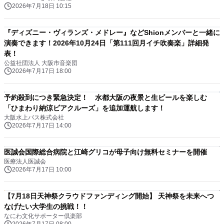
2026年7月18日 10:15
『ディズニー・ヴィランズ・メドレー』などShionメンバーと一緒に
演奏できます！2026年10月24日「第111回月イチ吹奏楽」詳細発
表！
公益社団法人 大阪市音楽団
2026年7月17日 18:00
予約殺到につき緊急決定！ 水都大阪の夜景と生ビールを楽しむ
「ひまわり納涼ビアクルーズ」を追加運航します！
大阪水上バス株式会社
2026年7月17日 14:00
医誠会国際総合病院と江崎グリコが母子向け無料セミナーを開催
医療法人医誠会
2026年7月17日 10:00
【7月18日天神祭クラウドファンディング開始】 天神祭を未来へつ
なげたい大学生の挑戦！！
なにわ文化サポーター倶楽部