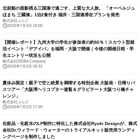
北前船の面影残る三国湊で過ごす、上質な大人旅。 「オーベルジュ
ほまち 三國湊」1泊2食付き 福井・三国湊滞在プランを発売
株式会社ぷらど
2026年7月3日 18:00
【開催レポート】九州大学の学生が参加者の約50％！スカウト型就
活イベント「デアイバ」を福岡・大阪で開催｜今後の開催日程・学
生エントリー状況も公開
株式会社DEiBA Company
2026年7月3日 08:32
夏休み限定！親子で空と絶景を満喫する特別企画 大阪発・日帰りバ
スツアー「大阪湾ヘリコプター遊覧＆グラビテート大阪つり橋チャ
レンジ」
株式会社ぷらど
2026年7月2日 17:00
化粧品・化粧水のLP制作に特化した株式会社Ryuki Designが、株式
会社Dr.ウィラード・ウォーターのトライアルキット販売用ランディ
ングページを制作しました