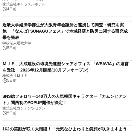
株式会社キャッスルホテル
4日前
近畿大学経済学部生が大阪青年会議所と連携して調査・研究を実
施 「なんばTSUNAGUフェス」で地域経済と防災に関する研究成
果を発表
学校法人近畿大学
5日前
ＭＪＥ、大成建設の環境先進型シェアオフィス 「WEAVIA」の運営
を受託 2026年12月開業(10月プレオープン)
株式会社ＭＪＥ
5日前
SNS総フォロワー140万人の人気韓国キャラクター「カムンとアン
ト」関西初のPOPUP開催が決定！
株式会社コンテンツセブン
5日前
162の笑顔が咲く大階段！「元気なひまわりと笑顔が咲きますよう