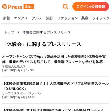
ログイン/会員登録
新着
エンタメ
グルメ
旅行
ファッション・美容
ライフスタ
トップ
体験会に関するプレスリリース
「
体験会
」に関するプレスリリース
オープンキャンパスでApple製品を活用した高校生向け体験会を実
施 最新のデバイスを活用して、最先端でスマートな学びを体感
学校法人近畿大学
2026年7月9日 17:30
【体験会参加者250名超え！】人気沸騰中のドリブル特化型スクール
「D-UNLOCK」
リーフラススポーツスクール
2026年6月24日 14:00
【体験会開催】東大阪の創業80年のモノづくり企業が ワンちゃん