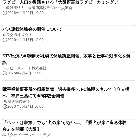
ラグビー人口を復活させる「大阪府高校ラグビーカミングデー」
一般社団法人 大阪府高校ラグビー交流会
2026年4月28日 10:30
バス運転体験会の開催について
奈良交通株式会社
2026年4月17日 15:00
STV出演のAI講師が札幌で体験講座開催、家事と仕事の効率化を解
説
ハッピーステート株式会社
2026年4月4日 12:00
障害福祉事業所の倒産急増 過去最多へ PC修理スキルで自立支援
へ 神戸三宮にて4/9体験会開催
PC淡路株式会社
2026年3月24日 10:00
「ペットは家族」でも“犬の席”がない―。『愛犬が席に座る体験
会』を開催【大阪】
株式会社ピーナッツ・クラブ