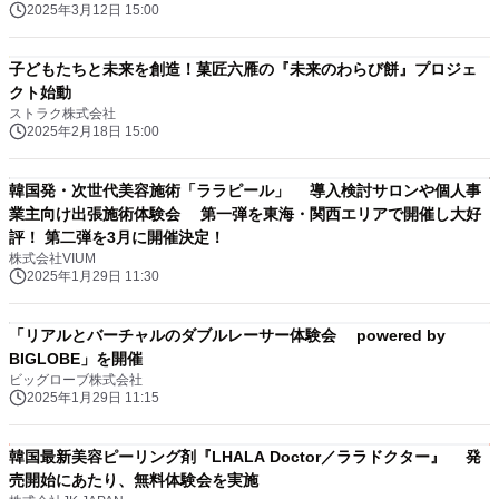
2025年3月12日 15:00
子どもたちと未来を創造！菓匠六雁の『未来のわらび餅』プロジェ
クト始動
ストラク株式会社
2025年2月18日 15:00
韓国発・次世代美容施術「ララピール」 導入検討サロンや個人事
業主向け出張施術体験会 第一弾を東海・関西エリアで開催し大好
評！ 第二弾を3月に開催決定！
株式会社VIUM
2025年1月29日 11:30
「リアルとバーチャルのダブルレーサー体験会 powered by
BIGLOBE」を開催
ビッグローブ株式会社
2025年1月29日 11:15
韓国最新美容ピーリング剤『LHALA Doctor／ララドクター』 発
売開始にあたり、無料体験会を実施