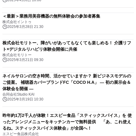
2025年4月8日 10:00
＜最新＞業務用美容機器の無料体験会の参加者募集
株式会社イントゥ
2025年3月28日 21:30
株式会社モリトー、障がいがあってもなくても楽しめる！ 介護リフ
ト×デジタルリハビリ体験会開催に共催
株式会社モリトー
2025年3月21日 09:30
ネイルサロンの空き時間、活かせていますか？ 新ビジネスモデルの
ご提案。 補聴器カバーブランドFC「COCO H.A」 ― 初の展示会＆
体験会を開催 ―
合同会社Studio KAI
2025年3月19日 10:30
昨年約1万2千人が体験！エスビー食品「スティックスパイス」を 使
ったアレンジメニューをキッチンカーで無料提供 「あ、これ使え
るね。スティックスパイス体験会」が全国へ！
エスビー食品株式会社