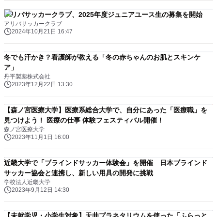
アリバサッカークラブ、2025年度ジュニアユース生の募集を開始
アリバサッカークラブ
2024年10月21日 16:47
冬でも汗かき？看護師が教える「冬の赤ちゃんのお肌とスキンケ
ア」
丹平製薬株式会社
2023年12月22日 13:30
【森ノ宮医療大学】医療系総合大学で、自分にあった「医療職」を
見つけよう！ 医療の仕事 体験フェスティバル開催！
森ノ宮医療大学
2023年11月1日 16:00
近畿大学で「ブラインドサッカー体験会」を開催 日本ブラインド
サッカー協会と連携し、新しい用具の開発に挑戦
学校法人近畿大学
2023年9月12日 14:30
【未就学児・小学生対象】天井プラネタリウムを使った「ふらっと