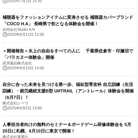
2025年7月2日 15:30
補聴器をファッションアイテムに変身させる 補聴器カバーブランド
「COCO H.A」 長崎県で初となる体験会を開催！
合同会社Studio KAI
2025年6月12日 12:00
＜開催報告＞水上の自由をすべての人に 千葉県佐倉市・印旛沼で
「パラカヌー体験会」開催
岩渕薬品株式会社
2025年6月10日 14:00
自分に合った未来を見つける第一歩、福祉型専攻科 自立訓練（生活
訓練）・就労継続支援B型 UИTRAIL（アントレール）体験会を開催
（6月7日）！
株式会社レーヴ
2025年6月5日 13:00
人事担当者向けの無料のセミナー＆ボードゲーム研修体験会を 5月
20日に札幌、6月10日に東京で開催！
株式会社東風社