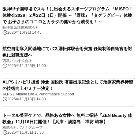
阪神甲子園球場でスキ！に出会えるスポーツプログラム 「MISPO！
体験会2026」2月22日（日）開催 ～『野球』『タグラグビー』体験
で お子さまのココロとカラダの健やかな成長を！～
阪神電気鉄道株式会社
2026年1月9日 14:45
航空自衛隊入間基地にてバス運転体験会を実施 任期制等自衛官を対
象に就職支援へ
西武バス株式会社
2025年11月25日 16:00
ALPSリハビリ担当 沖倉 国悦氏 著書出版記念として治療家業界待望
の技術向上セミナー決定！
ALPS｜Athlete Life & Performance Support
2025年11月13日 14:30
トータル美容ケアで、品格ある女性へ 無料ご招待『ZEN Beauty 体
験会』11月16日に開催！【兵庫・淡路島 禅坊 靖寧】
株式会社パソナグループ
2025年11月5日 15:30