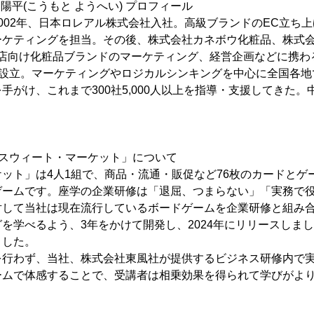
陽平(こうもと ようへい) プロフィール
002年、日本ロレアル株式会社入社。高級ブランドのEC立ち
ーケティングを担当。その後、株式会社カネボウ化粧品、株式
店向け化粧品ブランドのマーケティング、経営企画などに携わる
)設立。マーケティングやロジカルシンキングを中心に全国各
手がけ、これまで300社5,000人以上を指導・支援してきた
「スウィート・マーケット」について
ット」は4人1組で、商品・流通・販促など76枚のカードとゲ
ゲームです。座学の企業研修は「退屈、つまらない」「実務で
対して当社は現在流行しているボードゲームを企業研修と組み
を学べるよう、3年をかけて開発し、2024年にリリースしまし
ました。
を行わず、当社、株式会社東風社が提供するビジネス研修内で
ームで体感することで、受講者は相乗効果を得られて学びがよ