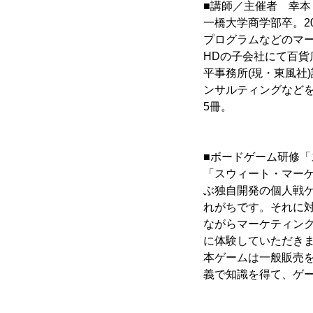
■講師／主催者 幸本 
一橋大学商学部卒。2
プログラムなどのマ
HDの子会社にて百貨
平事務所(現・東風社
ンサルティングなどを
5冊。
■ボードゲーム研修
「スウィート・マーケ
ぶ独自開発の個人戦
れがちです。それに
ながらマーケティング
に体験していただき
本ゲームは一般販売
義で知識を得て、ゲ