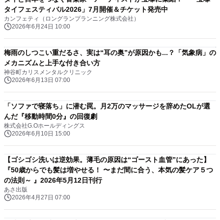
タイフェスティバル2026」7月開催＆チケット発売中
カンフェティ（ロングランプランニング株式会社）
2026年6月24日 10:00
梅雨のしつこい重だるさ、実は“耳の奥”が原因かも...？「気象病」の
メカニズムと上手な付き合い方
神谷町カリスメンタルクリニック
2026年6月13日 07:00
「ソファで寝落ち」に潜む罠。月2万のマッサージを辞めたOLが選
んだ『移動時間0分』の回復劇
株式会社G.Oホールディングス
2026年6月10日 15:00
【ゴシゴシ洗いは逆効果。薄毛の原因は“ゴースト血管”にあった】
『50歳からでも髪は増やせる！ 〜まだ間に合う、本気の髪ケア５つ
の法則～ 』2026年5月12日刊行
あさ出版
2026年4月27日 07:00