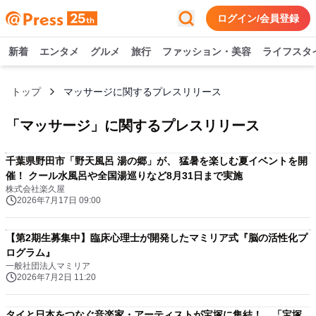
ログイン/会員登録
新着
エンタメ
グルメ
旅行
ファッション・美容
ライフスタ
トップ
マッサージに関するプレスリリース
「
マッサージ
」に関するプレスリリース
千葉県野田市「野天風呂 湯の郷」が、 猛暑を楽しむ夏イベントを開
催！ クール水風呂や全国湯巡りなど8月31日まで実施
株式会社楽久屋
2026年7月17日 09:00
【第2期生募集中】臨床心理士が開発したマミリア式『脳の活性化プ
ログラム』
一般社団法人マミリア
2026年7月2日 11:20
タイと日本をつなぐ音楽家・アーティストが宝塚に集結！ 「宝塚