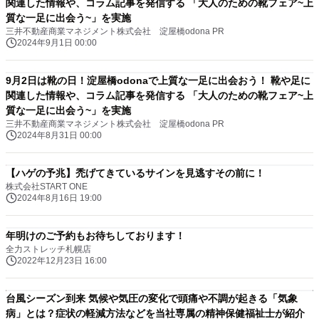
関連した情報や、コラム記事を発信する 「大人のための靴フェア~上
質な一足に出会う~」を実施
三井不動産商業マネジメント株式会社 淀屋橋odona PR
2024年9月1日 00:00
9月2日は靴の日！淀屋橋odonaで上質な一足に出会おう！ 靴や足に
関連した情報や、コラム記事を発信する 「大人のための靴フェア~上
質な一足に出会う~」を実施
三井不動産商業マネジメント株式会社 淀屋橋odona PR
2024年8月31日 00:00
【ハゲの予兆】禿げてきているサインを見逃すその前に！
株式会社START ONE
2024年8月16日 19:00
年明けのご予約もお待ちしております！
全力ストレッチ札幌店
2022年12月23日 16:00
台風シーズン到来 気候や気圧の変化で頭痛や不調が起きる「気象
病」とは？症状の軽減方法などを当社専属の精神保健福祉士が紹介