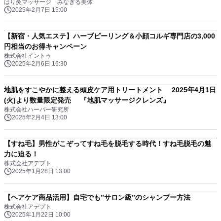
はり灸マッサージ みなぎる美体
2025年2月7日 15:00
【新宿・人気エステ】ハーブピーリング＆小顔コルギ専門店の3,000
円相当のお得キャンペーン
株式会社イントゥ
2025年2月6日 16:30
地肌をすこやかに整える頭皮ケア用トリートメント 2025年4月1日
(火)より数量限定発売 『地肌マッサージクレンズ』
株式会社ハーバー研究所
2025年2月4日 13:00
【すね毛】男性がこぞってすね毛を脱毛する時代！すね毛脱毛の魅
力に迫る！
株式会社アデプト
2025年1月28日 13:00
【ヘアケア商品活用】自宅でも”サロン級”のシャンプー方法
株式会社アデプト
2025年1月22日 10:00