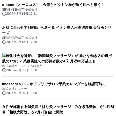
olocos（オーロコス） - 金箔とビタミン粒が輝く肌へと導く！
SEVENBEAUTY株式会社
2025年3月14日 17:21
お肌に合わせて7種類から選べる イオン導入用高濃度※ 美容液シリ
ーズ
SEVENBEAUTY株式会社
2025年3月13日 17:36
高齢化社会を背景に「訪問鍼灸マッサージ」が 新たな働き方の選択
肢の1つに？ 業務委託での応募者数が4倍 月収80万越えも
株式会社ケアシステム研究所
2025年2月25日 11:30
lmessageのスマホアプリでサロン予約カレンダーを確認可能に
株式会社ミショナ
2025年2月20日 13:00
女性が施術する鍼灸院「はり灸マッサージ みなぎる美体」が 4店舗
目「相模大野院」を2月7日(金)に開院！