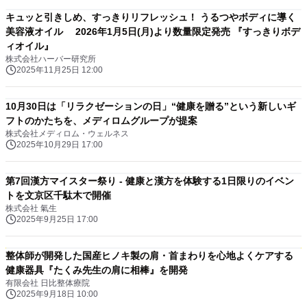
キュッと引きしめ、すっきりリフレッシュ！ うるつやボディに導く
美容液オイル 2026年1月5日(月)より数量限定発売 『すっきりボデ
ィオイル』
株式会社ハーバー研究所
2025年11月25日 12:00
10月30日は「リラクゼーションの日」“健康を贈る”という新しいギ
フトのかたちを、メディロムグループが提案
株式会社メディロム・ウェルネス
2025年10月29日 17:00
第7回漢方マイスター祭り - 健康と漢方を体験する1日限りのイベン
トを文京区千駄木で開催
株式会社 氣生
2025年9月25日 17:00
整体師が開発した国産ヒノキ製の肩・首まわりを心地よくケアする
健康器具『たくみ先生の肩に相棒』を開発
有限会社 日比整体療院
2025年9月18日 10:00