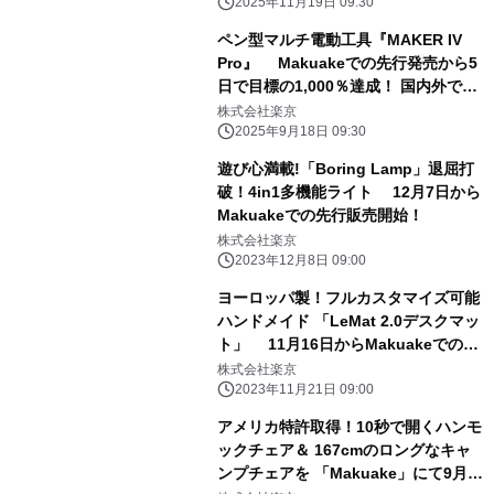
2025年11月19日 09:30
ペン型マルチ電動工具『MAKER IV
Pro』 Makuakeでの先行発売から5
日で目標の1,000％達成！ 国内外でシ
リーズ累計4,600万円突破
株式会社楽京
2025年9月18日 09:30
遊び心満載!「Boring Lamp」退屈打
破！4in1多機能ライト 12月7日から
Makuakeでの先行販売開始！
株式会社楽京
2023年12月8日 09:00
ヨーロッパ製！フルカスタマイズ可能
ハンドメイド 「LeMat 2.0デスクマッ
ト」 11月16日からMakuakeでの先
行販売開始！
株式会社楽京
2023年11月21日 09:00
アメリカ特許取得！10秒で開くハンモ
ックチェア＆ 167cmのロングなキャ
ンプチェアを 「Makuake」にて9月22