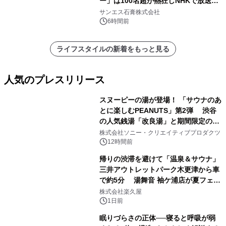
ー」は100名超が熱狂しNHKで放送さ
れました。
サンエス石膏株式会社
6時間前
ライフスタイルの新着をもっと見る
人気のプレスリリース
スヌーピーの湯が登場！ 「サウナのあ
とに楽しむPEANUTS」第2弾 渋谷
の人気銭湯「改良湯」と期間限定のコ
1
ラボレーション サウナイキタイコラ
株式会社ソニー・クリエイティブプロダクツ
ボグッズも発売決定！
12時間前
帰りの渋滞を避けて「温泉＆サウナ」
三井アウトレットパーク木更津から車
で約5分 湯舞音 袖ケ浦店が夏フェア
2
メニューを提供
株式会社楽久屋
1日前
眠りづらさの正体──寝ると呼吸が弱