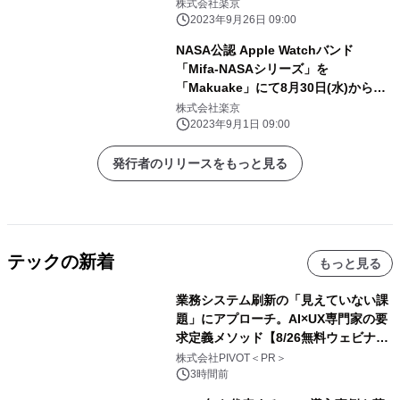
日(金)から先行販売開始！
株式会社楽京
2023年9月26日 09:00
NASA公認 Apple Watchバンド
「Mifa-NASAシリーズ」を
「Makuake」にて8月30日(水)から先
行販売開始！
株式会社楽京
2023年9月1日 09:00
発行者のリリースをもっと見る
テックの新着
もっと見る
業務システム刷新の「見えていない課
題」にアプローチ。AI×UX専門家の要
求定義メソッド【8/26無料ウェビナ
ー】株式会社PIVOT
株式会社PIVOT＜PR＞
3時間前