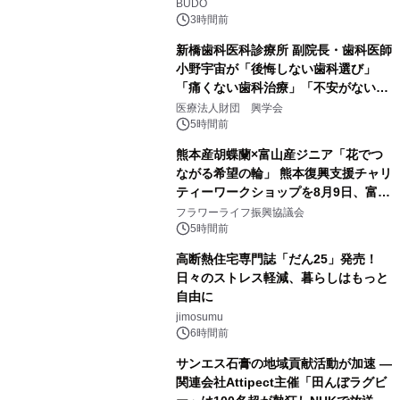
BUDO
3時間前
新橋歯科医科診療所 副院長・歯科医師
小野宇宙が「後悔しない歯科選び」
「痛くない歯科治療」「不安がない治
療計画」をテーマに専門監修
医療法人財団 興学会
5時間前
熊本産胡蝶蘭×富山産ジニア「花でつ
ながる希望の輪」 熊本復興支援チャリ
ティーワークショップを8月9日、富
山・射水で開催
フラワーライフ振興協議会
5時間前
高断熱住宅専門誌「だん25」発売！
日々のストレス軽減、暮らしはもっと
自由に
jimosumu
6時間前
サンエス石膏の地域貢献活動が加速 ―
関連会社Attipect主催「田んぼラグビ