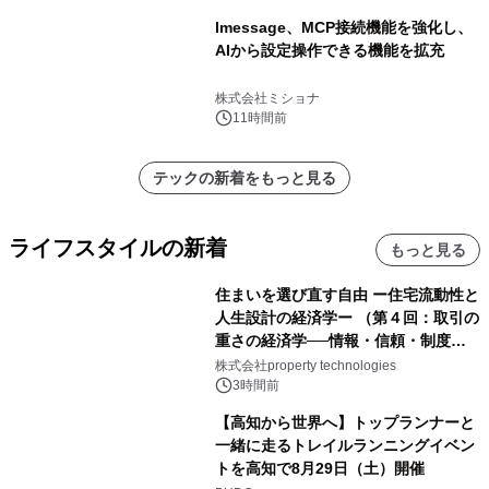
lmessage、MCP接続機能を強化し、
AIから設定操作できる機能を拡充
株式会社ミショナ
11時間前
テックの新着をもっと見る
ライフスタイルの新着
もっと見る
住まいを選び直す自由 ー住宅流動性と
人生設計の経済学ー （第４回：取引の
重さの経済学──情報・信頼・制度を
PropTechはどう組み替えるか）｜
株式会社property technologies
PropTech-Lab
3時間前
【高知から世界へ】トップランナーと
一緒に走るトレイルランニングイベン
トを高知で8月29日（土）開催