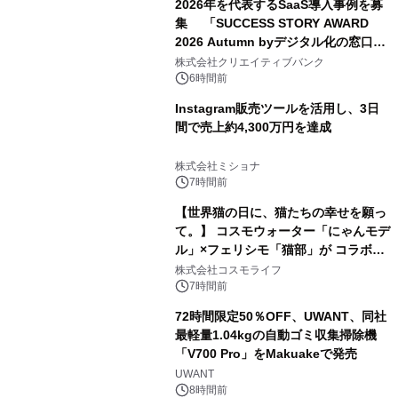
2026年を代表するSaaS導入事例を募
集 「SUCCESS STORY AWARD
2026 Autumn byデジタル化の窓口」
開催
株式会社クリエイティブバンク
6時間前
Instagram販売ツールを活用し、3日
間で売上約4,300万円を達成
株式会社ミショナ
7時間前
【世界猫の日に、猫たちの幸せを願っ
て。】 コスモウォーター「にゃんモデ
ル」×フェリシモ「猫部」が コラボキ
ャンペーンを実施
株式会社コスモライフ
7時間前
72時間限定50％OFF、UWANT、同社
最軽量1.04kgの自動ゴミ収集掃除機
「V700 Pro」をMakuakeで発売
UWANT
8時間前