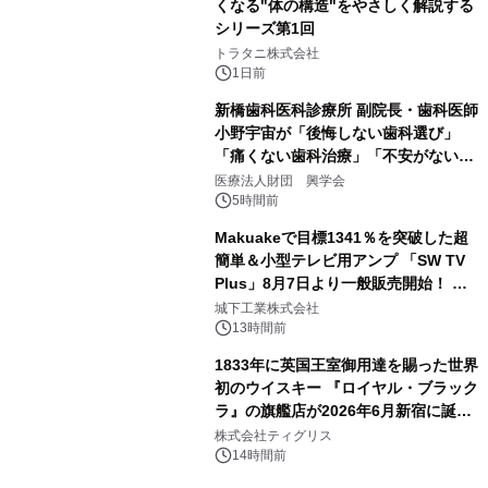
くなる"体の構造"をやさしく解説する
シリーズ第1回
3
トラタニ株式会社
1日前
新橋歯科医科診療所 副院長・歯科医師
小野宇宙が「後悔しない歯科選び」
「痛くない歯科治療」「不安がない治
4
療計画」をテーマに専門監修
医療法人財団 興学会
5時間前
Makuakeで目標1341％を突破した超
簡単＆小型テレビ用アンプ 「SW TV
Plus」8月7日より一般販売開始！ ケ
5
ーブル1本つなぐだけ、テレビの音が
城下工業株式会社
ぐっと豊かに
13時間前
1833年に英国王室御用達を賜った世界
初のウイスキー 『ロイヤル・ブラック
ラ』の旗艦店が2026年6月新宿に誕
6
生 バカルディ ジャパンと連携した
株式会社ティグリス
没入型バー「BAR Arca」
14時間前