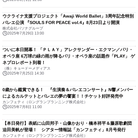
ウクライナ支援プロジェクト「Awaji World Ballet」3周年記念特別
バレエ公演 『SOULS FOR PEACE vol.4』8月23日より開演
株式会社パソナグループ
2025年7月29日 13:00
ついに本日開幕！ 「ＰＬＡＹ」アレクサンダー・エクマン／パリ・
オペラ座 6万球の緑の雨が降るパリ・オペラ座の話題作「PLAY」 ゲ
ネプロレポート到着！
（株）キョードーメディアス
2025年7月25日 14:30
0歳から鑑賞できる！ 『生演奏＆バレエコンサート』N響メンバー
によるカルテットとバレエの夢の饗宴！！チケット好評発売中
カンフェティ（ロングランプランニング株式会社）
2025年7月8日 11:00
【本日発行】表紙に山田邦子・山像かおり・橋本祥平＆藤原歌劇団
迫田美帆が登場！ シアター情報誌「カンフェティ」8月号発行
カンフェティ（ロングランプランニング株式会社）