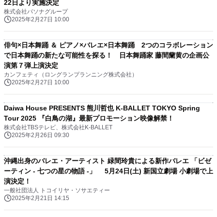
22日より実施決定
株式会社パソナグループ
2025年2月27日 10:00
俳句×日本舞踊 ＆ ピアノ×バレエ×日本舞踊 2つのコラボレーション
で日本舞踊の新たな可能性を探る！ 日本舞踊家 藤間蘭黄の企画公
演第７弾上演決定
カンフェティ（ロングランプランニング株式会社）
2025年2月27日 10:00
Daiwa House PRESENTS 熊川哲也 K-BALLET TOKYO Spring
Tour 2025 『白鳥の湖』最新プロモーション映像解禁！
株式会社TBSテレビ、株式会社K-BALLET
2025年2月26日 09:30
沖縄出身のバレエ・アーティスト 緑間玲貴による新作バレエ 「ビゼ
ーティン - 七つの星の物語 -」 5月24日(土) 新国立劇場 小劇場で上
演決定！
一般社団法人 トコイリヤ・ソサエティー
2025年2月21日 14:15