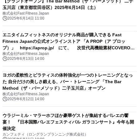
【グランドオープン】The Bar Method（ザ・バーメソッド） 二子
玉川店（東京都世田谷区）2025年6月14日（土）
株式会社Fast Fitness Japan
2025年6月14日 11:00
エニタイムフィットネスのオリジナル商品が購入できる Fast
Fitness Japanの公式オンラインストア 「A PROP（ア プロッ
プ）」 https://aprop.jp/ にて、 次世代高機能素材COVEROSS
株式会社Fast Fitness Japan
を使用したエニタイムフィットネスオリジナル商品 「24時間アクテ
2025年6月13日 14:00
ィベートウェア」シリーズを6月20日（金）20時から発売※
ヨガの柔軟性とピラティスの体幹強化が一つのトレーニングとなっ
た 自分だけの美しさ鍛える、バー・トレーニング 「The Bar
Method（ザ・バーメソッド）二子玉川店」オープン
株式会社Fast Fitness Japan
2025年6月12日 14:00
ウラジーミル・マラーホフほか豪華ゲストが集結するバレエの饗
宴！ 『日本国際バレエフェスティバル ガラコンサート』今年も開
催決定
カンフェティ（ロングランプランニング株式会社）