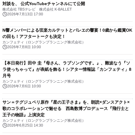
対談を、 公式YouTubeチャンネルにて公開
株式会社 TBSテレビ 株式会社 K-BALLET
2026年7月13日 17:00
N響メンバーによる弦楽カルテットとバレエの響宴！0歳から鑑賞OK
の回も！アフタートークも決定！
カンフェティ（ロングランプランニング株式会社）
2026年7月8日 10:00
【本日発行】田中 圭『母さん、ラブソングです。』、難波なう『ソ
ラ使っちゃって』が表紙を飾る！シアター情報誌「カンフェティ」8
月号
カンフェティ（ロングランプランニング株式会社）
2026年7月6日 10:00
サン＝テグジュペリ原作『星の王子さま』を、朗読×ダンスアクト×
歌のコラボレーションで魅せる 西島数博プロデュース『飛行士と
王子の物語』上演決定
カンフェティ（ロングランプランニング株式会社）
2026年6月25日 14:30