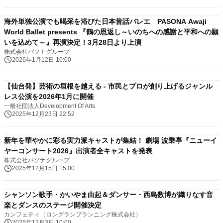
海外単独公演でも喝采を浴びた日本昔話バレエ PASONA Awaji
World Ballet presents 『鶴の恩返し～いのちへの感謝と平和への願
いを込めて～』再演決定！3月28日より上演
株式会社パソナグループ
2026年1月12日 10:00
【仙台発】芸術の垣根を越える - 市民とプロが創り上げるジャンル
レス公演を2026年1月に開催
一般社団法人Development Of Arts
2025年12月23日 22:52
新年を華やかに彩る実力派キャストが集結！ 劇場 波乗亭『ニューイ
ヤーコンサート2026』出演者全キャストを発表
株式会社パソナグループ
2025年12月15日 15:00
シャンソン歌手・かいやま由起＆ダンサー・西島数博が織りなす音
楽とダンスのステージ開催決定
カンフェティ（ロングランプランニング株式会社）
2025年12月3日 10:00