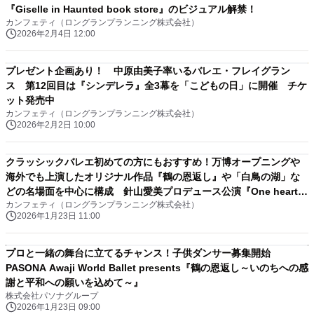
『Giselle in Haunted book store』のビジュアル解禁！
カンフェティ（ロングランプランニング株式会社）
2026年2月4日 12:00
プレゼント企画あり！ 中原由美子率いるバレエ・フレイグラン
ス 第12回目は『シンデレラ』全3幕を「こどもの日」に開催 チケ
ット発売中
カンフェティ（ロングランプランニング株式会社）
2026年2月2日 10:00
クラッシックバレエ初めての方にもおすすめ！万博オープニングや
海外でも上演したオリジナル作品『鶴の恩返し』や「白鳥の湖」な
どの名場面を中心に構成 針山愛美プロデュース公演『One heart』
カンフェティ（ロングランプランニング株式会社）
上演決定
2026年1月23日 11:00
プロと一緒の舞台に立てるチャンス！子供ダンサー募集開始
PASONA Awaji World Ballet presents『鶴の恩返し～いのちへの感
謝と平和への願いを込めて～』
株式会社パソナグループ
2026年1月23日 09:00