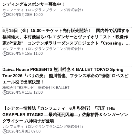
ンディング＆スポンサー募集中！
カンフェティ（ロングランプランニング株式会社）
2026年5月20日 10:00
5月15日（金）15:00～チケット先行販売開始！ 国内外で活躍する
福岡雄大、木村優里らバレエダンサーとヴァイオリニスト・映像作
家が“交差” コンテンポラリーダンスプロジェクト『Crossing』上
カンフェティ（ロングランプランニング株式会社）
演
2026年5月15日 11:00
Daiwa House PRESENTS 熊川哲也 K-BALLET TOKYO Spring
Tour 2026『パリの炎』 熊川哲也、フランス革命の“怪物”ロベスピ
エール役で出演決定！
株式会社TBSテレビ 株式会社K-BALLET
2026年5月11日 12:00
【シアター情報誌「カンフェティ」6月号発行】『刃牙 THE
GRAPPLER STAGE2 ―最凶死刑囚編―』佐藤祐吾＆シンガーソン
グライター 八神純子が登場
カンフェティ（ロングランプランニング株式会社）
2026年5月8日 09:00