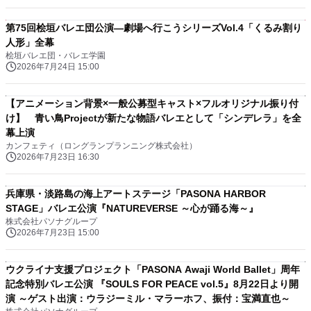
第75回桧垣バレエ団公演―劇場へ行こうシリーズVol.4「くるみ割り
人形」全幕
桧垣バレエ団・バレエ学園
2026年7月24日 15:00
【アニメーション背景×一般公募型キャスト×フルオリジナル振り付
け】 青い鳥Projectが新たな物語バレエとして「シンデレラ」を全
幕上演
カンフェティ（ロングランプランニング株式会社）
2026年7月23日 16:30
兵庫県・淡路島の海上アートステージ「PASONA HARBOR
STAGE」バレエ公演『NATUREVERSE ～心が踊る海～』
株式会社パソナグループ
2026年7月23日 15:00
ウクライナ支援プロジェクト「PASONA Awaji World Ballet」周年
記念特別バレエ公演 『SOULS FOR PEACE vol.5』8月22日より開
演 ～ゲスト出演：ウラジーミル・マラーホフ、振付：宝満直也～