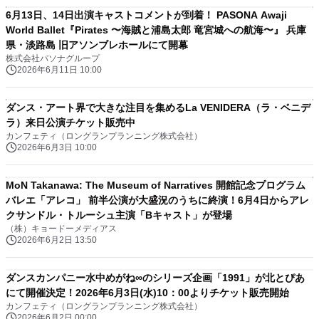
6月13日、14日出演キャストコメントが到着！ PASONA Awaji
World Ballet『Pirates 〜海賊と浦島太郎 竜宮城への航海〜』 兵庫
県・淡路島 旧アソンブレホールにて開幕
株式会社パソナグループ
2026年6月11日 10:00
ダンス・アート界で大きな注目を集めるLa VENIDERA（ラ・ベニデ
ラ）来日公演チケット販売中
カンフェティ（ロングランプランニング株式会社）
2026年6月3日 10:00
MoN Takanawa: The Museum of Narratives 開館記念プログラム
バレエ「アレコ」 前半公演が大盛況のうちに終演！6月4日からアレ
クサンドル・トルーシュ主演「Bキャスト」が登場
（株）キョードーメディアス
2026年6月2日 13:50
ダンスカンパニー水中めがね∞のシリーズ企画「1991」が北とぴあ
にて開催決定！2026年6月3日(水)10：00よりチケット販売開始
カンフェティ（ロングランプランニング株式会社）
2026年6月2日 00:00