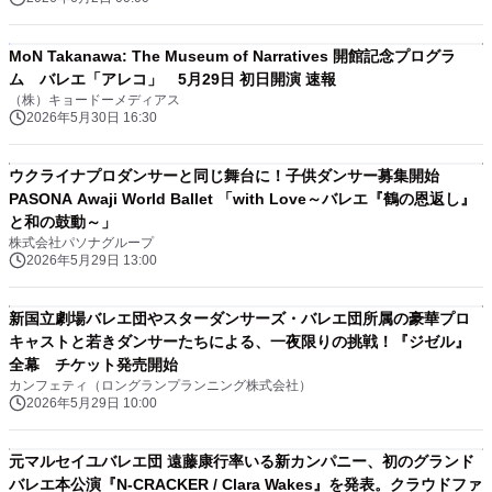
MoN Takanawa: The Museum of Narratives 開館記念プログラ
ム バレエ「アレコ」 5月29日 初日開演 速報
（株）キョードーメディアス
2026年5月30日 16:30
ウクライナプロダンサーと同じ舞台に！子供ダンサー募集開始
PASONA Awaji World Ballet 「with Love～バレエ『鶴の恩返し』
と和の鼓動～」
株式会社パソナグループ
2026年5月29日 13:00
新国立劇場バレエ団やスターダンサーズ・バレエ団所属の豪華プロ
キャストと若きダンサーたちによる、一夜限りの挑戦！『ジゼル』
全幕 チケット発売開始
カンフェティ（ロングランプランニング株式会社）
2026年5月29日 10:00
元マルセイユバレエ団 遠藤康行率いる新カンパニー、初のグランド
バレエ本公演『N-CRACKER / Clara Wakes』を発表。クラウドファ