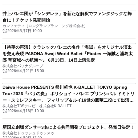
井上バレエ団が「シンデレラ」を新たな解釈でファンタジックな舞
台に！チケット発売開始
カンフェティ（ロングランプランニング株式会社）
2026年5月7日 10:00
【待望の再演】クラシックバレエの名作「海賊」をオリジナル演出
を交え表現 PASONA Awaji World Ballet『Pirates 〜海賊と浦島太
郎 竜宮城への航海〜』 6月13日、14日上演決定
株式会社パソナグループ
2026年4月21日 15:00
Daiwa House PRESENTS 熊川哲也 K-BALLET TOKYO Spring
Tour 2026『パリの炎』 ボリショイ・バレエ プリンシパル ドミトリ
ー・スミレフスキー、 フィリップ＆ルイ16世の豪華二役にて出演決
株式会社TBSテレビ 株式会社K-BALLET
定！
2026年4月16日 10:00
新国立劇場ダンサー3名による共同開発プロジェクト、発売日決定！
株式会社ドゥッシュドゥッスゥ