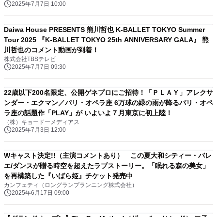
2025年7月7日 10:00
Daiwa House PRESENTS 熊川哲也 K-BALLET TOKYO Summer
Tour 2025 『K-BALLET TOKYO 25th ANNIVERSARY GALA』 熊
川哲也のコメント動画が到着！
株式会社TBSテレビ
2025年7月7日 09:30
22歳以下200名限定、公開ゲネプロにご招待！「ＰＬＡＹ」アレクサ
ンダー・エクマン／パリ・オペラ座 6万球の緑の雨が降るパリ・オペ
ラ座の話題作「PLAY」が いよいよ７月東京に初上陸！
（株）キョードーメディアス
2025年7月3日 12:00
Wキャスト決定!!（主演コメントあり） この夏大和シティー・バレ
エ/ダンスが贈る時空を超えたラブストーリー。「眠れる森の美女」
を再構築した『いばら姫』チケット発売中
カンフェティ（ロングランプランニング株式会社）
2025年6月17日 09:00