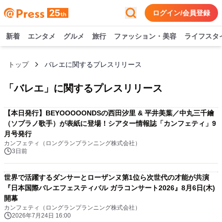
ログイン/会員登録
新着
エンタメ
グルメ
旅行
ファッション・美容
ライフスタ
トップ
バレエに関するプレスリリース
「
バレエ
」に関するプレスリリース
【本日発行】BEYOOOOONDSの西田汐里 & 平井美葉／中丸三千繪
（ソプラノ歌手）が表紙に登場！シアター情報誌「カンフェティ」9
月号発行
カンフェティ（ロングランプランニング株式会社）
3日前
世界で活躍するダンサーとローザンヌ第1位ら次世代の才能が共演
『日本国際バレエフェスティバル ガラコンサート2026』8月6日(木)
開幕
カンフェティ（ロングランプランニング株式会社）
2026年7月24日 16:00