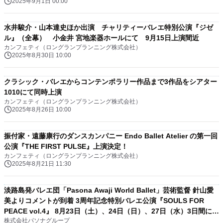
2025年9月1日 00:00
水井駿介・山本達史ほか出演 チャリティーバレエ特別公演『ジゼ
ル』（全幕） 小金井 宮地楽器ホールにて 9月15日上演間近
カンフェティ（ロングランプランニング株式会社）
2025年8月30日 10:00
クラシック・バレエからコンテンポラリー作品まで3作品をシアター
1010にて同時上演
カンフェティ（ロングランプランニング株式会社）
2025年8月26日 10:00
振付家・遠藤康行のダンスカンパニー Endo Ballet Atelier の第一回
公演『THE FIRST PULSE』上演決定！
カンフェティ（ロングランプランニング株式会社）
2025年8月21日 11:30
淡路島発バレエ団「Pasona Awaji World Ballet」芸術監督 針山愛
美よりコメントが到着 3周年記念特別バレエ公演『SOULS FOR
PEACE vol.4』 8月23日（土）、24日（日）、27日（水）3日間にて
株式会社パソナグループ
上演