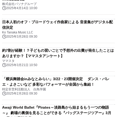
株式会社パソナグループ
2025年4月14日 10:00
日本人初のオフ・ブロードウェイ作曲家による 音楽集がデジタル配
信決定
Ko Tanaka Music LLC
2025年3月28日 09:30
約7割が経験！？子どもの習いごとで予想外の出費が発生したことは
ありますか？【ママスタアンケート】
ママスタ
2025年3月21日 10:50
「横浜舞踏会inみなとみらい」3/22・23開催決定 ダンス・バレ
エ・よさこいなど 多彩なパフォーマーが全国から集結！
特定非営利活動法人 白鳥学園
2025年2月28日 09:30
Awaji World Ballet『Pirates～淡路島から始まるもう一つの物語
～』 劇場の裏側を見ることができる『バッグステージツアー』3月