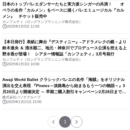
日本のトップバレエダンサーたちと実力派シンガーの共演！ オ
ペラの名作「カルメン」をベースに描くバレエミュージカル『カル
メン』 チケット販売中
カンフェティ（ロングランプランニング株式会社）
2025年2月5日 12:00
【本日発行】表紙に舞台『デスティニー』–アドラメレクの鏡－より
鈴木達央 ＆ 清水順二、地元・神奈川でプロデュース公演を控える上
野水香が登場！ シアター情報誌「カンフェティ」3月号発行
カンフェティ（ロングランプランニング株式会社）
2025年2月3日 10:00
Awaji World Ballet クラシックバレエの名作「海賊」をオリジナル
演出を交え表現 『Pirates～淡路島から始まるもう一つの物語～』3
月20日より開催決定 ～ 早期ご購入割引キャンペーン2月28日まで実
株式会社パソナグループ
施 ～
2025年1月21日 15:00
1