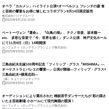
オペラ「カルメン」ハイライト公演×オーベルジュ フレンチの森 食
と芸術の饗宴をお得に愉しむコラボプラン9月14日限定販売
株式会社パソナグループ
2025年9月12日 10:00
ベートーヴェン『運命』、『白鳥の湖』、テクノ音楽、坂本龍一
etc. 多彩な音楽で「今、世界を描く」ダンス公演 神戸文化ホール
にて11月9日（日）14時開演
カンフェティ（ロングランプランニング株式会社）
2025年9月9日 10:00
三島由紀夫生誕100周年記念「フィリップ・グラス『MISHIMA』―
オーケストラとバレエの饗宴―」公演が開催―フィリップ・グラス×
三島由紀夫×横尾忠則―
（株）キョードーメディアス
2025年9月6日 10:00
オーディションにより選出された 精鋭若手ダンサーたちが 彩の国さ
いたま芸術劇場 小ホールにて現代舞踊の競演！
カンフェティ（ロングランプランニング株式会社）