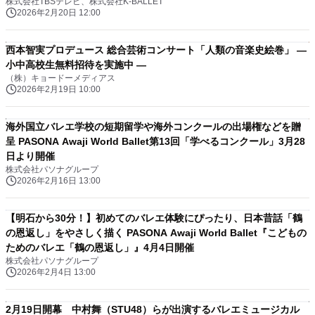
株式会社TBSテレビ、株式会社K-BALLET
2026年2月20日 12:00
西本智実プロデュース 総合芸術コンサート「人類の音楽史絵巻」 ―
小中高校生無料招待を実施中 ―
（株）キョードーメディアス
2026年2月19日 10:00
海外国立バレエ学校の短期留学や海外コンクールの出場権などを贈
呈 PASONA Awaji World Ballet第13回「学べるコンクール」3月28
日より開催
株式会社パソナグループ
2026年2月16日 13:00
【明石から30分！】初めてのバレエ体験にぴったり、日本昔話「鶴
の恩返し」をやさしく描く PASONA Awaji World Ballet『こどもの
ためのバレエ「鶴の恩返し」』4月4日開催
株式会社パソナグループ
2026年2月4日 13:00
2月19日開幕 中村舞（STU48）らが出演するバレエミュージカル