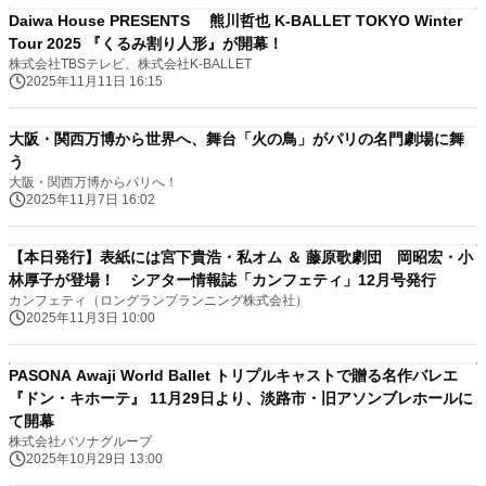
Daiwa House PRESENTS 熊川哲也 K-BALLET TOKYO Winter
Tour 2025 『くるみ割り人形』が開幕！
株式会社TBSテレビ、株式会社K-BALLET
2025年11月11日 16:15
大阪・関西万博から世界へ、舞台「火の鳥」がパリの名門劇場に舞
う
大阪・関西万博からパリへ！
2025年11月7日 16:02
【本日発行】表紙には宮下貴浩・私オム ＆ 藤原歌劇団 岡昭宏・小
林厚子が登場！ シアター情報誌「カンフェティ」12月号発行
カンフェティ（ロングランプランニング株式会社）
2025年11月3日 10:00
PASONA Awaji World Ballet トリプルキャストで贈る名作バレエ
『ドン・キホーテ』 11月29日より、淡路市・旧アソンブレホールに
て開幕
株式会社パソナグループ
2025年10月29日 13:00