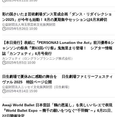
2025年6月11日 10:00
彩の国さいたま芸術劇場ダンス育成企画「ダンス・リダイレクショ
ン2025」が今年も始動！ 8月の夏期集中セッションは6月末締切
公益財団法人埼玉県芸術文化振興財団
2025年5月26日 10:00
【本日発行】表紙に『PERSONA3 Lunation the Act』前川優希&シ
ャンソンの祭典『第63回パリ祭』鬼無里まり登場！ シアター情報
誌「カンフェティ」6月号発行
カンフェティ（ロングランプランニング株式会社）
2025年5月5日 10:00
日生劇場で夏休みに感動の舞台を 日生劇場ファミリーフェスティ
ヴァル 2025 特設ページ公開
公益財団法人ニッセイ文化振興財団［日生劇場］
2025年4月14日 15:00
Awaji World Ballet 日本昔話「鶴の恩返し」を美しいバレエで表現
『World Ballet Expo ～幾千の願いをつなぐ“千羽鶴”～』6月21日、
22日開催決定