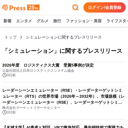
ログイン/会員登録
新着
エンタメ
グルメ
旅行
ファッション・美容
ライフスタ
トップ
シミュレーションに関するプレスリリース
「
シミュレーション
」に関するプレスリリース
2026年度 ロジスティクス大賞 受賞5事例が決定
公益社団法人日本ロジスティクスシステム協会
3日前
レーダーシーンエミュレーター（RSE）・レーダーターゲットシミ
ュレーター（RTS）の世界市場（2026年～2032年）、市場規模（レ
ーダーシーンエミュレーター（RSE）、レーダーターゲットシミュ
株式会社マーケットリサーチセンター
レーター（RTS））・分析レポートを発表
3日前
【名城大学】AI患者と対話、VRで救急対応 最先端技術で実践力を