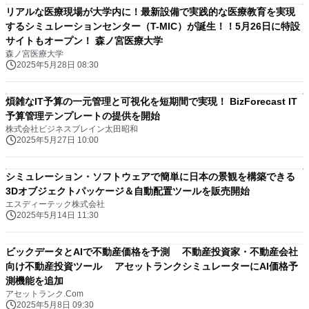
リアルな医療現場が大学内に！最新設備で実践的な医療教育を実現
するシミュレーションセンター（T-MIC）が誕生！！5月26日に特設
サイトもオープン！ 森ノ宮医療大学
森ノ宮医療大学
2025年5月28日 08:30
煩雑なIT予算の一元管理と可視化を短期間で実現！ BizForecast IT
予算管理テンプレートの提供を開始
株式会社ビジネスブレイン太田昭和
2025年5月27日 10:00
シミュレーション・ソフトウェアで簡単に日本の景観を構築できる
3Dオブジェクトパッケージ＆自動配置ツールを販売開始
エスディーテック株式会社
2025年5月14日 11:30
ビックデータとAIで不動産価格を予測 不動産投資家・不動産会社
向け不動産投資ツール アセットランクシミュレーターにAI価格予
測機能を追加
アセットランク.Com
2025年5月8日 09:30