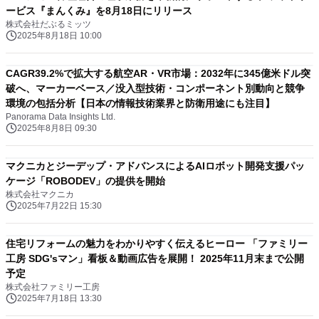
ービス『まんくみ』を8月18日にリリース
株式会社だぶるミッツ
2025年8月18日 10:00
CAGR39.2%で拡大する航空AR・VR市場：2032年に345億米ドル突
破へ、マーカーベース／没入型技術・コンポーネント別動向と競争
環境の包括分析【日本の情報技術業界と防衛用途にも注目】
Panorama Data Insights Ltd.
2025年8月8日 09:30
マクニカとジーデップ・アドバンスによるAIロボット開発支援パッ
ケージ「ROBODEV」の提供を開始
株式会社マクニカ
2025年7月22日 15:30
住宅リフォームの魅力をわかりやすく伝えるヒーロー 「ファミリー
工房 SDG'sマン」看板＆動画広告を展開！ 2025年11月末まで公開
予定
株式会社ファミリー工房
2025年7月18日 13:30