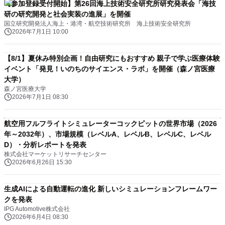
【参加登録受付開始】第26回海上技術安全研究所研究発表会「海技
研の研究開発と社会実装の進展」を開催
国立研究開発法人海上・港湾・航空技術研究所 海上技術安全研究所
2026年7月1日 10:00
【8/1】夏休み特別企画！自由研究にもおすすめ 親子で学ぶ医療体験
イベント「発見！いのちのサイエンス・ラボ」を開催（森ノ宮医療
大学）
森ノ宮医療大学
2026年7月1日 08:30
航空用フルフライトシミュレーターコックピットの世界市場（2026
年～2032年）、市場規模（レベルA、レベルB、レベルC、レベル
D）・分析レポートを発表
株式会社マーケットリサーチセンター
2026年6月26日 15:30
生成AIによる自動運転の進化 新しいシミュレーションフレームワー
クを発表
IPG Automotive株式会社
2026年6月4日 08:30