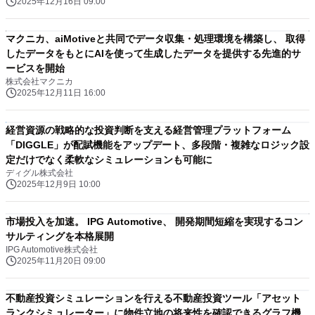
2025年12月16日 09:00
マクニカ、aiMotiveと共同でデータ収集・処理環境を構築し、 取得
したデータをもとにAIを使って生成したデータを提供する先進的サ
ービスを開始
株式会社マクニカ
2025年12月11日 16:00
経営資源の戦略的な投資判断を支える経営管理プラットフォーム
「DIGGLE」が配賦機能をアップデート、多段階・複雑なロジック設
定だけでなく柔軟なシミュレーションも可能に
ディグル株式会社
2025年12月9日 10:00
市場投入を加速。 IPG Automotive、 開発期間短縮を実現するコン
サルティングを本格展開
IPG Automotive株式会社
2025年11月20日 09:00
不動産投資シミュレーションを行える不動産投資ツール「アセット
ランクシミュレーター」に物件立地の将来性を確認できるグラフ機