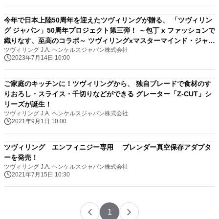
今年で日本上陸50周年を迎えたツヴィリングが贈る、 「ツヴィリン
グ ジャパン」50周年プロジェクト第三弾！ ～包丁 x ファッションで
織りなす、至高のコラボ～ ツヴィリングxマスターマインド・ジャパ
ツヴィリング J.A. ヘンケルスジャパン株式会社
ン コラボナイフ 「TWIN CERMAX MASTERMIND／ ツインセルマ
2023年7月14日 10:00
ックス・マスターマインド」 7月20日(木)に300本国内限定で発売
ご家庭のキッチンに！ツヴィリングから、 独自ブレードで食材のす
りおろし・スライス・千切りなどができる グレーター「Z-CUT」シ
リーズが誕生！
ツヴィリング J.A. ヘンケルスジャパン株式会社
2021年9月1日 10:00
ツヴィリング エンフィニジー専用 ブレンダー真空保存アダプタ
ーを発売！
ツヴィリング J.A. ヘンケルスジャパン株式会社
2021年7月15日 10:30
1