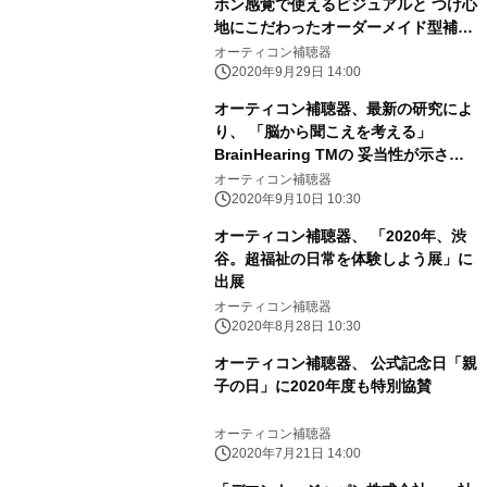
ホン感覚で使えるビジュアルと つけ心
地にこだわったオーダーメイド型補聴
器 フェースプレート新色ダークブラウ
オーティコン補聴器
ン日本限定販売
2020年9月29日 14:00
オーティコン補聴器、最新の研究によ
り、 「脳から聞こえを考える」
BrainHearing TMの 妥当性が示され
たことを発表
オーティコン補聴器
2020年9月10日 10:30
オーティコン補聴器、 「2020年、渋
谷。超福祉の日常を体験しよう展」に
出展
オーティコン補聴器
2020年8月28日 10:30
オーティコン補聴器、 公式記念日「親
子の日」に2020年度も特別協賛
オーティコン補聴器
2020年7月21日 14:00