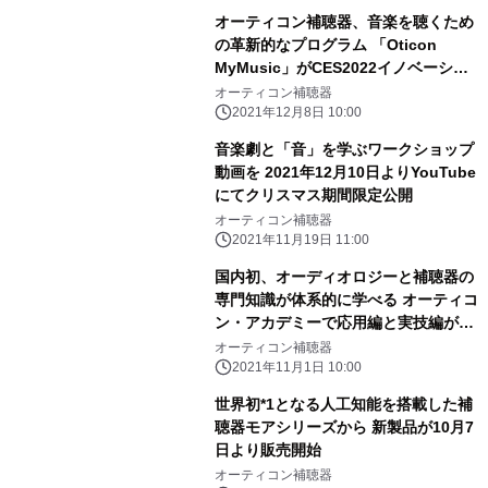
YouTube配信～
オーティコン補聴器、音楽を聴くため
の革新的なプログラム 「Oticon
MyMusic」がCES2022イノベーショ
ンアワードを受賞
オーティコン補聴器
2021年12月8日 10:00
音楽劇と「音」を学ぶワークショップ
動画を 2021年12月10日よりYouTube
にてクリスマス期間限定公開
オーティコン補聴器
2021年11月19日 11:00
国内初、オーディオロジーと補聴器の
専門知識が体系的に学べる オーティコ
ン・アカデミーで応用編と実技編が11
月より開講
オーティコン補聴器
2021年11月1日 10:00
世界初*1となる人工知能を搭載した補
聴器モアシリーズから 新製品が10月7
日より販売開始
オーティコン補聴器