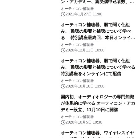
ン・アカデミー、総受講申込者数、
200名*突破 ～国際的に高い価値をも
オーティコン補聴器
つ修了証が授与される カウンセリング
2021年1月27日 11:00
コース、イーダ研究所編も開講中！～
オーティコン補聴器、脳で聞く仕組
み、 難聴の影響と補聴について学べ
る 特別講座最終回、本日オンライン
にて配信
オーティコン補聴器
2020年12月11日 10:00
オーティコン補聴器、脳で聞く仕組
み、 難聴の影響と補聴について学べる
特別講座をオンラインにて配信
オーティコン補聴器
2020年10月16日 13:00
国内初、オーディオロジーの専門知識
が体系的に学べる オーティコン・アカ
デミー設立、11月10日に開講
オーティコン補聴器
2020年10月5日 10:30
オーティコン補聴器、ワイヤレスイヤ