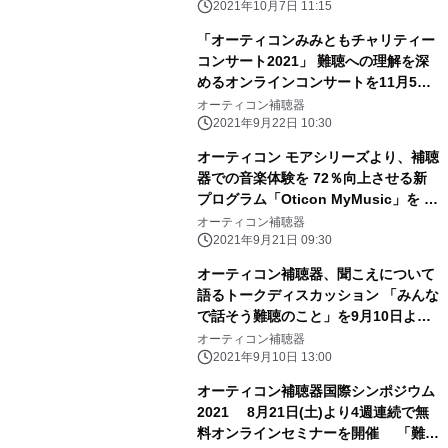
2021年10月7日 11:15
「オーティコンみみともチャリティー
コンサート2021」 難聴への理解を深
めるオンラインコンサートを11月5日
に開催
オーティコン補聴器
2021年9月22日 10:30
オーティコン モアシリーズより、補聴
器での音楽体験を 72％向上させる新
プログラム「Oticon MyMusic」を 9
月21日にリリース
オーティコン補聴器
2021年9月21日 09:30
オーティコン補聴器、聞こえについて
語るトークディスカッション 「みんな
で話そう難聴のこと」を9月10日より
YouTube公開
オーティコン補聴器
2021年9月10日 13:00
オーティコン補聴器国際シンポジウム
2021 8月21日(土)より4週連続で無
料オンラインセミナーを開催 「難聴