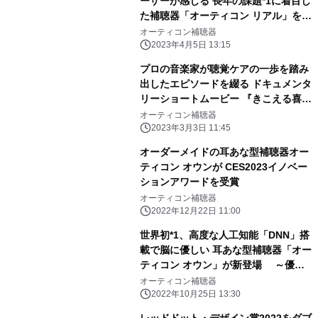
ーザーが感じる 長年の課題*1に着目し
た補聴器「オーティコン リアル」を発
売。 人工知能と新技術により日常に溢
オーティコン補聴器
れる様々な環境音に対処して 明瞭な聞
2023年4月5日 13:15
こえと快適な聞き心地を実現
プロの音楽家が聴覚ケアの一歩を踏み
出したエピソードを綴る ドキュメンタ
リーショートムービー 『きこえる喜び
を、もう一度。』を 3月3日「耳の
オーティコン補聴器
日」、WHO「世界耳の日」に配信
2023年3月3日 11:45
オーダーメイドの耳あな型補聴器オー
ティコン オウンが CES2023イノベー
ションアワードを受賞
オーティコン補聴器
2022年12月22日 11:00
世界初*1、高度な人工知能「DNN」搭
載で脳に優しい 耳あな型補聴器「オー
ティコン オウン」が新登場 ～優れ
た音質とオーダーメイドならではの装
オーティコン補聴器
用感を実現～
2022年10月25日 13:30