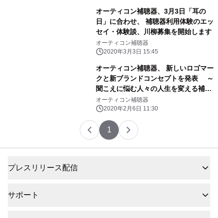
オーティコン補聴器、3月3日「耳の
日」に合わせ、 補聴器利用体験のエッ
セイ・体験談、川柳募集を開始します
オーティコン補聴器
2020年3月3日 15:45
オーティコン補聴器、 新しいロゴマー
クと新ブランドコンセプトを発表 ～
聞こえに悩む人々の人生を変える補聴
器技術の 実現に専念していくことを表
オーティコン補聴器
明～
2020年2月6日 11:30
1
プレスリリース配信
サポート