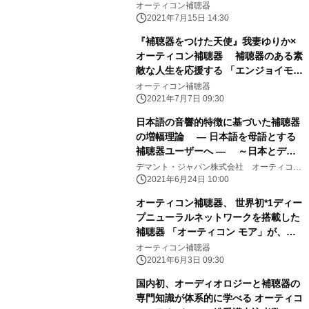
と認知症、聴覚ケアの最前線」
オーティコン補聴器
2021年7月15日 14:30
『補聴器をつけた天使』我妻ゆりか×
オーティコン補聴器 補聴器のある素
敵な人生を応援する 「エンジョイモア
ライフキャンペーン」を2021年7月7
オーティコン補聴器
日より開催
2021年7月7日 09:30
日本語の音響的特徴に基づいた補聴器
の増幅理論 ― 日本語を母語とする
補聴器ユーザーへ ― ～日本とデン
マークの共同研究を学術雑誌 「Auris
デマント・ジャパン株式会社 オーティコン
補聴器
Nasus Larynx」にて発表～
2021年6月24日 10:00
オーティコン補聴器、 世界初*1ディー
プニューラルネットワークを搭載した
補聴器 「オーティコン モア」が、新
たに3つの国際的アワードを受賞
オーティコン補聴器
2021年6月3日 09:30
国内初、オーディオロジーと補聴器の
専門知識が体系的に学べる オーティコ