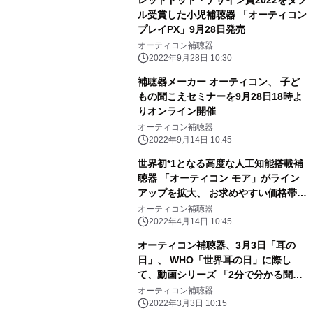
レッドドット・デザイン賞2022をダブ
ル受賞した小児補聴器 「オーティコン
プレイPX」9月28日発売
オーティコン補聴器
2022年9月28日 10:30
補聴器メーカー オーティコン、 子ど
もの聞こえセミナーを9月28日18時よ
りオンライン開催
オーティコン補聴器
2022年9月14日 10:45
世界初*1となる高度な人工知能搭載補
聴器 「オーティコン モア」がライン
アップを拡大、 お求めやすい価格帯の
エッセンシャルクラス*2 「オーティコ
オーティコン補聴器
ン ジルコン」も登場
2022年4月14日 10:45
オーティコン補聴器、3月3日「耳の
日」、 WHO「世界耳の日」に際し
て、動画シリーズ 「2分で分かる聞こ
えの真実」を世界で配信 ～意外に知
オーティコン補聴器
られていない聞こえの真実、全5編を
2022年3月3日 10:15