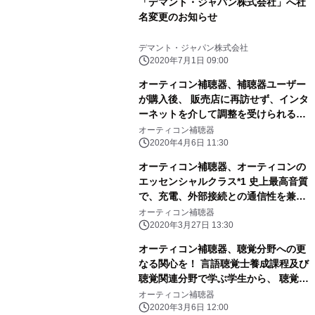
「デマント・ジャパン株式会社」へ社
名変更のお知らせ
デマント・ジャパン株式会社
2020年7月1日 09:00
オーティコン補聴器、補聴器ユーザー
が購入後、 販売店に再訪せず、インタ
ーネットを介して調整を受けられる
RemoteCare(リモートケア)サービス
オーティコン補聴器
運用開始
2020年4月6日 11:30
オーティコン補聴器、オーティコンの
エッセンシャルクラス*1 史上最高音質
で、充電、外部接続との通信性を兼ね
備えた 「オーティコン ルビー」を発
オーティコン補聴器
売
2020年3月27日 13:30
オーティコン補聴器、聴覚分野への更
なる関心を！ 言語聴覚士養成課程及び
聴覚関連分野で学ぶ学生から、 聴覚ケ
アに関する論文募集 ～みみともヒアリ
オーティコン補聴器
ングケア論文コンクール2020初開催～
2020年3月6日 12:00