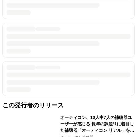
この発行者のリリース
オーティコン、10人中7人の補聴器ユ
ーザーが感じる 長年の課題*1に着目し
た補聴器「オーティコン リアル」を発
売。 人工知能と新技術により日常に溢