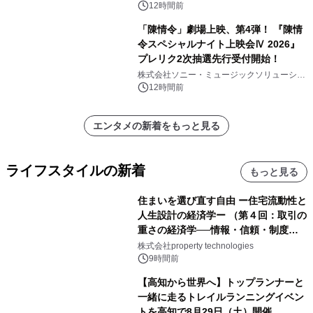
12時間前
「陳情令」劇場上映、第4弾！ 『陳情
令スペシャルナイト上映会Ⅳ 2026』
プレリク2次抽選先行受付開始！
株式会社ソニー・ミュージックソリューショ
ンズ
12時間前
エンタメの新着をもっと見る
ライフスタイルの新着
もっと見る
住まいを選び直す自由 ー住宅流動性と
人生設計の経済学ー （第４回：取引の
重さの経済学──情報・信頼・制度を
PropTechはどう組み替えるか）｜
株式会社property technologies
PropTech-Lab
9時間前
【高知から世界へ】トップランナーと
一緒に走るトレイルランニングイベン
トを高知で8月29日（土）開催