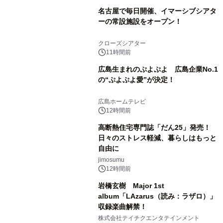
名古屋で毎日開催、イマーシブシアタ
ーの常設施設をオープン！
クローズシアター
11時間前
広島生まれのぷよぷよ 広島企業No.1
の“ぷよぷよ愛”が決定！
広島ホームテレビ
12時間前
高断熱住宅専門誌「だん25」発売！
日々のストレス軽減、暮らしはもっと
自由に
jimosumu
12時間前
岩橋玄樹 Major 1st
album「LAzarus（読み：ラザロ）」
収録楽曲解禁！
株式会社テイチクエンタテインメント