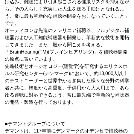
け込み、難聴により引き起こされる健康リスクを抑えなが
ら、その人らしく充実した人生を送る手助けとなれるよ
う、常に最も革新的な補聴器開発をおこなっていくこと」
です。
オーティコンは先進のノンリニア補聴器、フルデジタル補
聴器および人工知能補聴器を開発し、革新的な技術を開拓
してきました。また、脳から聞こえを考える、
「BrainHearing(TM)(ブレインヒアリング)」を補聴器開発
の原点に置いています。
先進技術とオージオロジー(聴覚学)を研究するエリクスホ
ルム研究センター(デンマーク)において、約13,000人以上
のテストユーザーと世界中から参集した様々な分野の科学
者と共に、軽度から高重度、子供用から大人用まで、あら
ゆる難聴に対応できるよう、常に最先端で革新的な補聴器
の開発・製造を行っております。
■デマントグループについて
デマントは、117年前にデンマークのオデンセで補聴器の