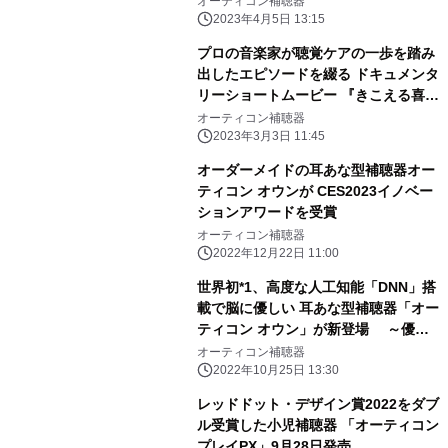
オーティコン補聴器
れる様々な環境音に対処して 明瞭な聞
2023年4月5日 13:15
こえと快適な聞き心地を実現
プロの音楽家が聴覚ケアの一歩を踏み
出したエピソードを綴る ドキュメンタ
リーショートムービー 『きこえる喜び
を、もう一度。』を 3月3日「耳の
オーティコン補聴器
日」、WHO「世界耳の日」に配信
2023年3月3日 11:45
オーダーメイドの耳あな型補聴器オー
ティコン オウンが CES2023イノベー
ションアワードを受賞
オーティコン補聴器
2022年12月22日 11:00
世界初*1、高度な人工知能「DNN」搭
載で脳に優しい 耳あな型補聴器「オー
ティコン オウン」が新登場 ～優れ
た音質とオーダーメイドならではの装
オーティコン補聴器
用感を実現～
2022年10月25日 13:30
レッドドット・デザイン賞2022をダブ
ル受賞した小児補聴器 「オーティコン
プレイPX」9月28日発売