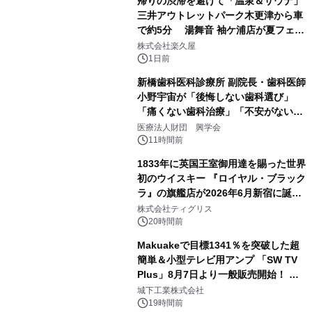
帰りの渋滞を避けて「温泉＆サウナ」
三井アウトレットパーク木更津から車
で約5分 湯舞音 袖ケ浦店が夏フェア
3
メニューを提供
株式会社楽久屋
1日前
新橋歯科医科診療所 副院長・歯科医師
小野宇宙が「後悔しない歯科選び」
「痛くない歯科治療」「不安がない治
4
療計画」をテーマに専門監修
医療法人財団 興学会
11時間前
1833年に英国王室御用達を賜った世界
初のウイスキー 『ロイヤル・ブラック
ラ』の旗艦店が2026年6月新宿に誕
5
生 バカルディ ジャパンと連携した
株式会社ティグリス
没入型バー「BAR Arca」
20時間前
Makuakeで目標1341％を突破した超
簡単＆小型テレビ用アンプ 「SW TV
Plus」8月7日より一般販売開始！ ケ
6
ーブル1本つなぐだけ、テレビの音が
城下工業株式会社
ぐっと豊かに
19時間前