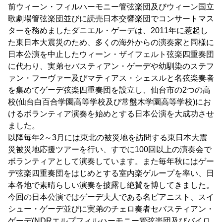
前ウィーン・フィルハーモニー管弦楽団及びウィーン国立
歌劇場管弦楽団並びに読売日本交響楽団でコンサートマス
ターを務めましたダニエル・ゲーデは、2011年に惹起し
た東日本大震災のため、多くの海外からの演奏家と同様に
日本公演を中止したウィーン・ザイフェルト弦楽四重奏団
に代わり、実弟セバスティアン・ゲーデや幼馴染のステフ
ァン・フーヴァー及びマティアス・シェスルと名弦楽奏者
を集めてゲーデ弦楽四重奏団を設立し、仙台市の2つの高
校(仙台白百合学園高等学校及び常盤木学園高等学校)にお
けるボランティア演奏を始めとする日本公演を大成功させ
ました。
以降毎年2～3月には東北の被災地を訪問する東日本大震
災被災地応援ツアーを行い、すでに100回以上の演奏会で
ボランティアとして演奏しています。また毎年秋にはゲー
デ弦楽四重奏団をはじめとする室内楽ゲループを率い、日
本各地で素晴らしい演奏を披露し絶賛を博してきました。
今回の日本公演ではゲーデ夫人である名ピアニスト、スイ
シュー・ゲーデ並びに実弟のチェロ奏者セバスティアン・
ゲーデ(NDRエルプフィルハーモニー管弦楽団及びバイロ