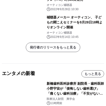
オーティコン補聴器
2022年9月28日 10:30
補聴器メーカー オーティコン、 子ど
もの聞こえセミナーを9月28日18時よ
りオンライン開催
オーティコン補聴器
2022年9月14日 10:45
発行者のリリースをもっと見る
エンタメの新着
もっと見る
新橋歯科医科診療所 副院長・歯科医師
小野宇宙が「後悔しない歯科選び」
「痛くない歯科治療」「不安がない治
療計画」をテーマに専門監修
医療法人財団 興学会
11時間前