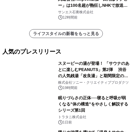
ー」は100名超が熱狂しNHKで放送さ
れました。
サンエス石膏株式会社
12時間前
ライフスタイルの新着をもっと見る
人気のプレスリリース
スヌーピーの湯が登場！ 「サウナのあ
とに楽しむPEANUTS」第2弾 渋谷
の人気銭湯「改良湯」と期間限定のコ
1
ラボレーション サウナイキタイコラ
株式会社ソニー・クリエイティブプロダクツ
ボグッズも発売決定！
19時間前
眠りづらさの正体──寝ると呼吸が弱
くなる"体の構造"をやさしく解説する
シリーズ第1回
2
トラタニ株式会社
1日前