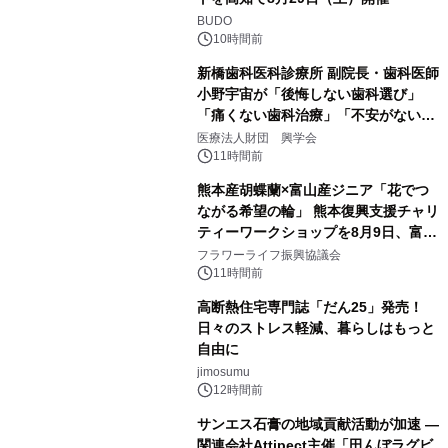
BUDO
10時間前
新橋歯科医科診療所 副院長・歯科医師
小野宇宙が「後悔しない歯科選び」
「痛くない歯科治療」「不安がない治
療計画」をテーマに専門監修
医療法人財団 興学会
11時間前
熊本産胡蝶蘭×富山産ジニア「花でつ
ながる希望の輪」 熊本復興支援チャリ
ティーワークショップを8月9日、富
山・射水で開催
フラワーライフ振興協議会
11時間前
高断熱住宅専門誌「だん25」発売！
日々のストレス軽減、暮らしはもっと
自由に
jimosumu
12時間前
サンエス石膏の地域貢献活動が加速 ―
関連会社Attipect主催「田んぼラグビ