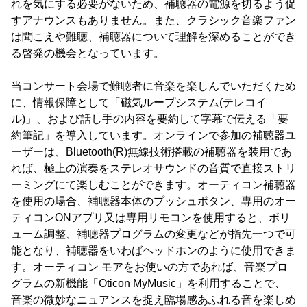
れを気にする必要がないため、補聴器の電源を切るよう促
すアナウンスもありません。また、クラシック音楽ファン
は聞こえや難聴、補聴器について理解を深めることができ
る啓発の機会となっています。
当コンサート会場で難聴者に音楽を楽しんでいただくため
に、情報保障として「磁気ループシステム(テレコイ
ル)」、および話し手の内容を要約して字幕で伝える「要
約筆記」を導入しています。オンラインで参加の補聴器ユ
ーザーは、Bluetooth(R)無線技術搭載の補聴器を装用であ
れば、極上の演奏をステレオサウンドの音質で直接ストリ
ーミングにて楽しむことができます。オーティコン補聴器
を使用の場合、補聴器本体のプッシュボタン、専用のオー
ティコンONアプリ又は専用リモコンを使用すると、ボリ
ューム調整、補聴器プログラムの変更などが指先一つで可
能となり、補聴器をいわばヘッドホンのように使用できま
す。オーティコン モアをお使いの方であれば、音楽プロ
グラムの新機能「Oticon MyMusic」を利用することで、
音楽の微妙なニュアンスを捉え臨場感あふれる音を楽しめ