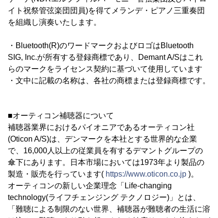
イト祝祭管弦楽団団員)を得てメランデ・ピアノ三重奏団
を組織し演奏いたします。
・Bluetooth(R)のワードマークおよびロゴはBluetooth
SIG, Inc.が所有する登録商標であり、Demant A/Sはこれ
らのマークをライセンス契約に基づいて使用しています
・文中に記載の名称は、各社の商標または登録商標です。
■オーティコン補聴器について
補聴器業界におけるパイオニアであるオーティコン社
(Oticon A/S)は、デンマークを本社とする世界的な企業
で、16,000人以上の従業員を有するデマントグループの
傘下にあります。日本市場においては1973年より製品の
製造・販売を行っています(
https://www.oticon.co.jp
)。
オーティコンの新しい企業理念「Life-changing
technology(ライフチェンジング テクノロジー)」とは、
「難聴による制限のない世界、補聴器が難聴者の生活に溶