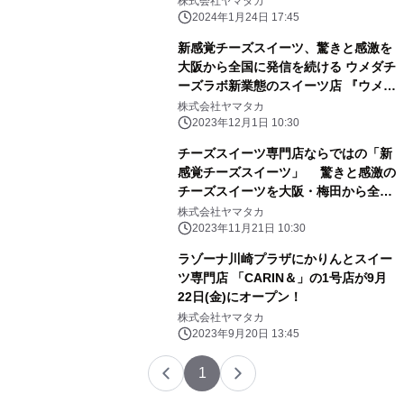
株式会社ヤマタカ
ド」1月26日より販売開始
2024年1月24日 17:45
新感覚チーズスイーツ、驚きと感激を
大阪から全国に発信を続ける ウメダチ
ーズラボ新業態のスイーツ店 『ウメダ
チーズラボ+SELECT』 12月8日(金)
株式会社ヤマタカ
に「南海なんば駅店」がGRAND
2023年12月1日 10:30
OPEN
チーズスイーツ専門店ならではの「新
感覚チーズスイーツ」 驚きと感激の
チーズスイーツを大阪・梅田から全国
へ届けている 『ウメダチーズラボ』が
株式会社ヤマタカ
11月23日(木・祝)に 「なんばウォーク
2023年11月21日 10:30
店」GRAND OPEN
ラゾーナ川崎プラザにかりんとスイー
ツ専門店 「CARIN＆」の1号店が9月
22日(金)にオープン！
株式会社ヤマタカ
2023年9月20日 13:45
1