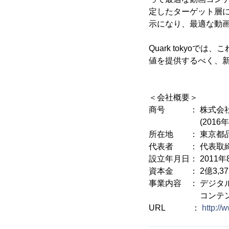
定したターゲット層
示になり、最適な動
Quark toky
値を提供するべく、
＜会社概要＞
商号 ： 株式会社Qua
(2016年4月1
所在地 ： 東京都品川
代表者 ： 代表取締
設立年月日： 2011年
資本金 ： 2億3,3
事業内容 ： デジタ
コンテンツ企画
URL ：
http://