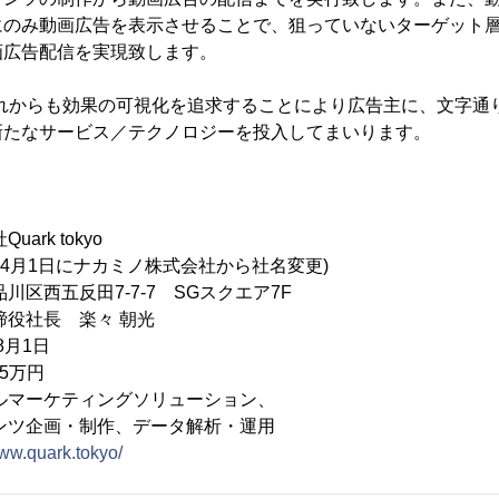
にのみ動画広告を表示させることで、狙っていないターゲット
画広告配信を実現致します。
oでは、これからも効果の可視化を追求することにより広告主に、文字
新たなサービス／テクノロジーを投入してまいります。
rk tokyo
日にナカミノ株式会社から社名変更)
区西五反田7-7-7 SGスクエア7F
役社長 楽々 朝光
8月1日
75万円
ルマーケティングソリューション、
・制作、データ解析・運用
www.quark.tokyo/