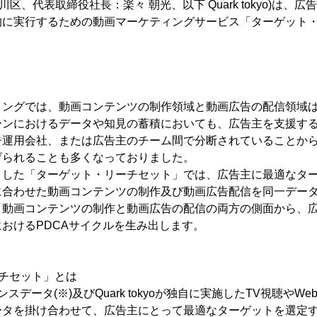
品川区、代表取締役社長：楽々 朝光、以下 Quark tokyo)は
的に実行するための動画マーケティングサービス「ターゲット
ィングでは、動画コンテンツの制作領域と動画広告の配信領域
ーンにおけるデータや知見の蓄積においても、広告主を支援す
告運用会社、または広告主のチーム間で分断されていることか
げられることも多くなっておりました。
ました「ターゲット・リーチセット」では、広告主に最適なタ
に合わせた動画コンテンツの制作及び動画広告配信を同一デー
、動画コンテンツの制作と動画広告の配信の両方の側面から、
おけるPDCAサイクルを生み出します。
チセット」とは
スデータ(※)及びQuark tokyoが独自に実施したTV視聴やW
ータを掛け合わせて、広告主にとって最適なターゲットを選定