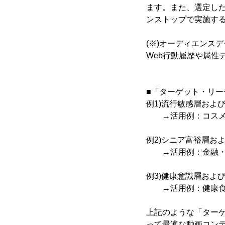
ます。また、選定し
ンストップで実施す
(※)オーディエンス
Web行動履歴や属性
■「ターゲット・リー
例1)流行敏感層およ
→活用例：コスメ・
例2)シニア富裕層お
→活用例：金融・保険
例3)健康意識層および
→活用例：健康食品・
上記のような「ター
って最適な動画コン