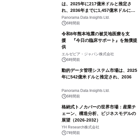
は、2025年に217億米ドルと推定さ
れ、2036年までに1,457億米ドルに達
すると予測されており、予測期間
Panorama Data Insights Ltd.
（2026年～2036年）
6時間前
令和8年熊本地震の被災地医療を支
援 『今日の臨床サポート』を無償提
供
エルゼビア・ジャパン株式会社
6時間前
動的データ管理システム市場は、2025
年に542億米ドルと推定され、2036
Panorama Data Insights Ltd.
6時間前
格納式トノカバーの世界市場：産業チ
ェーン、構造分析、ビジネスモデルの
展望（2026-2032）
YH Research株式会社
7時間前