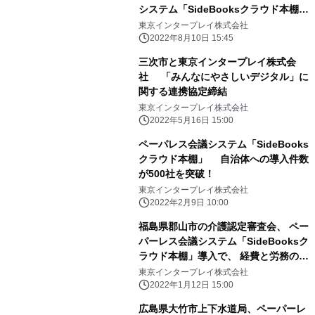
システム「SideBooksクラウド本棚」
を8月導入
東京インタープレイ株式会社
2022年8月10日 15:45
三次市と東京インタープレイ株式会
社 「みんなにやさしいデジタル」に
関する連携協定締結
東京インタープレイ株式会社
2022年5月16日 15:00
ペーパレス会議システム「SideBooks
クラウド本棚」 自治体への導入件数
が500社を突破！
東京インタープレイ株式会社
2022年2月9日 10:00
福島県郡山市の介護認定審査会、 ペー
パーレス会議システム「SideBooksク
ラウド本棚」導入で、 経費と労務のコ
ストカットを実現
東京インタープレイ株式会社
2022年1月12日 15:00
広島県大竹市上下水道局、ペーパーレ