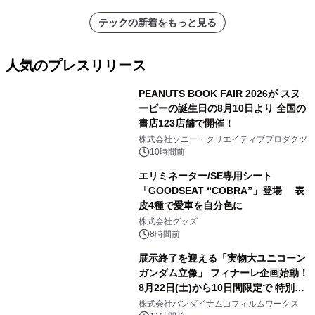
テックの新着をもっと見る
人気のプレスリリース
PEANUTS BOOK FAIR 2026が スヌ
ーピーの誕生日の8月10日より 全国の
書店123店舗で開催！
1
株式会社ソニー・クリエイティブプロダクツ
10時間前
エリミネーター/SE専用シート
「GOODSEAT “COBRA”」登場 表
皮4種で愛車を自分色に
2
株式会社グッズ
8時間前
展示終了を迎える「実物大ユニコーン
ガンダム立像」 フィナーレ企画始動！
8月22日(土)から10日間限定で 特別映
3
像『UNICORN GUNDAM Statue ―
株式会社バンダイナムコフィルムワークス