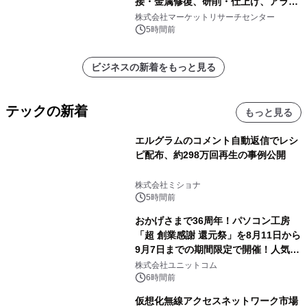
接・金属修復、研削・仕上げ、アライ
メント、その他）・分析レポートを発
株式会社マーケットリサーチセンター
表
5時間前
ビジネスの新着をもっと見る
テックの新着
もっと見る
エルグラムのコメント自動返信でレシ
ピ配布、約298万回再生の事例公開
株式会社ミショナ
5時間前
おかげさまで36周年！パソコン工房
「超 創業感謝 還元祭」を8月11日から
9月7日までの期間限定で開催！人気の
ゲーミングPCや高性能ノートPCなど
株式会社ユニットコム
対象iiyama PCのご購入で最大3万円分
6時間前
相当を還元
仮想化無線アクセスネットワーク市場