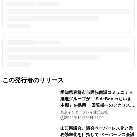
この発行者のリリース
愛知県豊橋市市民協働課コミュニティ
推進グループが 「SideBooksちいき
本棚」を採用 回覧板へのアクセス数
が4倍増など一定の効果を発揮
東京インタープレイ株式会社
2022年10月20日 14:00
山口県議会、議会ペーパーレス化と業
務効率化を目指して ペーパーレス会議