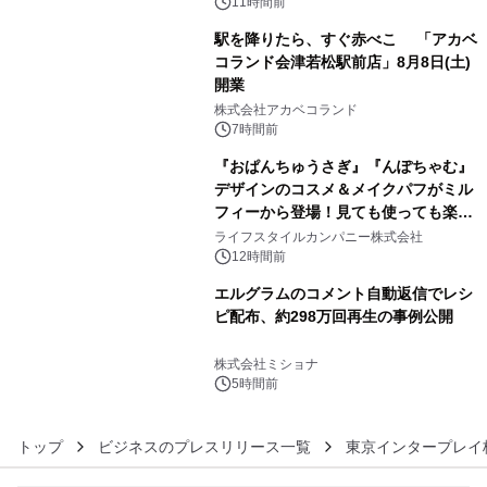
BEYOND POSSIBILITY ―』を上映！
11時間前
駅を降りたら、すぐ赤べこ 「アカベ
コランド会津若松駅前店」8月8日(土)
開業
4
株式会社アカベコランド
7時間前
『おぱんちゅうさぎ』『んぽちゃむ』
デザインのコスメ＆メイクパフがミル
フィーから登場！見ても使っても楽し
5
い、ポップでキュートなコレクショ
ライフスタイルカンパニー株式会社
ン。
12時間前
エルグラムのコメント自動返信でレシ
ピ配布、約298万回再生の事例公開
6
株式会社ミショナ
5時間前
トップ
ビジネスのプレスリリース一覧
東京インタープレイ