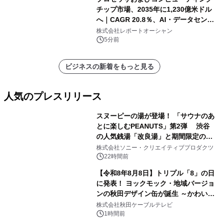
チップ市場、2035年に1,230億米ドル
へ｜CAGR 20.8％、AI・データセンタ
ー需要が成長を牽引
株式会社レポートオーシャン
5分前
ビジネスの新着をもっと見る
人気のプレスリリース
スヌーピーの湯が登場！ 「サウナのあ
とに楽しむPEANUTS」第2弾 渋谷
の人気銭湯「改良湯」と期間限定のコ
1
ラボレーション サウナイキタイコラ
株式会社ソニー・クリエイティブプロダクツ
ボグッズも発売決定！
22時間前
【令和8年8月8日】トリプル「8」の日
に発表！ ヨックモック・地域バージョ
ンの秋田デザイン缶が誕生 ～かわいい
2
秋田犬の子犬と秋田の四季と名所を巡
株式会社秋田ケーブルテレビ
るパッケージ～ 9月1日(火)秋田県内で
1時間前