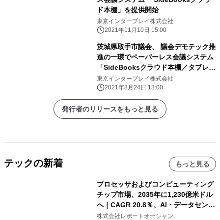
ド本棚」を提供開始
東京インタープレイ株式会社
2021年11月10日 15:00
茨城県取手市議会、 議会デモテック推
進の一環でペーパーレス会議システム
「SideBooksクラウド本棚／タブレッ
ト採決システム」を活用中
東京インタープレイ株式会社
2021年8月24日 13:00
発行者のリリースをもっと見る
テックの新着
もっと見る
プロセッサおよびコンピューティング
チップ市場、2035年に1,230億米ドル
へ｜CAGR 20.8％、AI・データセンタ
ー需要が成長を牽引
株式会社レポートオーシャン