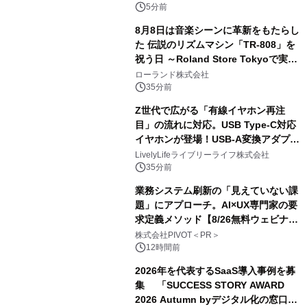
5分前
8月8日は音楽シーンに革新をもたらし
た 伝説のリズムマシン「TR-808」を
祝う日 ～Roland Store Tokyoで実機
を展示しての 記念キャンペーンを開
ローランド株式会社
催 英国ラジオ「NTS」の 特別プログ
35分前
ラムや、「TR-808」を愛する伝説的
Z世代で広がる「有線イヤホン再注
アーティストを フィーチャーしたアニ
目」の流れに対応。USB Type-C対応
メーションを公開～
イヤホンが登場！USB-A変換アダプタ
ー付きでスマホからパソコンまで幅広
LivelyLifeライブリーライフ株式会社
く活用可能
35分前
業務システム刷新の「見えていない課
題」にアプローチ。AI×UX専門家の要
求定義メソッド【8/26無料ウェビナ
ー】株式会社PIVOT
株式会社PIVOT＜PR＞
12時間前
2026年を代表するSaaS導入事例を募
集 「SUCCESS STORY AWARD
2026 Autumn byデジタル化の窓口」