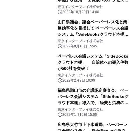
本棚」を採用 回覧板へのアクセス数
が4倍増など一定の効果を発揮
東京インタープレイ株式会社
2022年10月20日 14:00
山口県議会、議会ペーパーレス化と業
務効率化を目指して ペーパーレス会議
システム「SideBooksクラウド本棚」
を8月導入
東京インタープレイ株式会社
2022年8月10日 15:45
ペーパレス会議システム「SideBooks
クラウド本棚」 自治体への導入件数
が500社を突破！
東京インタープレイ株式会社
2022年2月9日 10:00
福島県郡山市の介護認定審査会、 ペー
パーレス会議システム「SideBooksク
ラウド本棚」導入で、 経費と労務のコ
ストカットを実現
東京インタープレイ株式会社
2022年1月12日 15:00
広島県大竹市上下水道局、ペーパーレ
ス会議システム 「SideBooksクラウ