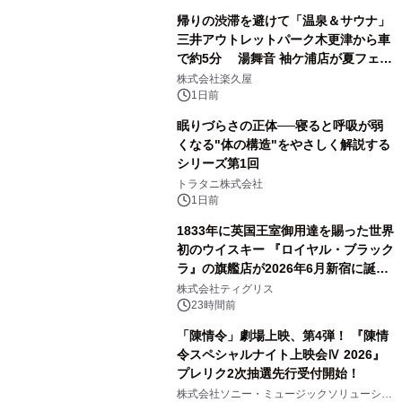
販売開始
帰りの渋滞を避けて「温泉＆サウナ」
三井アウトレットパーク木更津から車
で約5分 湯舞音 袖ケ浦店が夏フェア
3
メニューを提供
株式会社楽久屋
1日前
眠りづらさの正体──寝ると呼吸が弱
くなる"体の構造"をやさしく解説する
シリーズ第1回
4
トラタニ株式会社
1日前
1833年に英国王室御用達を賜った世界
初のウイスキー 『ロイヤル・ブラック
ラ』の旗艦店が2026年6月新宿に誕
5
生 バカルディ ジャパンと連携した
株式会社ティグリス
没入型バー「BAR Arca」
23時間前
「陳情令」劇場上映、第4弾！ 『陳情
令スペシャルナイト上映会Ⅳ 2026』
プレリク2次抽選先行受付開始！
6
株式会社ソニー・ミュージックソリューショ