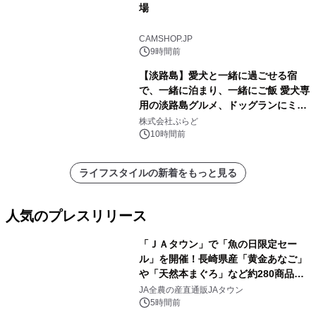
場
CAMSHOP.JP
9時間前
【淡路島】愛犬と一緒に過ごせる宿
で、一緒に泊まり、一緒にご飯 愛犬専
用の淡路島グルメ、ドッグランにミニ
プール グランピングとトレーラーハウ
株式会社ぷらど
スの2施設で
10時間前
ライフスタイルの新着をもっと見る
人気のプレスリリース
「ＪＡタウン」で「魚の日限定セー
ル」を開催！長崎県産「黄金あなご」
や「天然本まぐろ」など約280商品を
1
販売！～毎月１０日の定例企画～
JA全農の産直通販JAタウン
5時間前