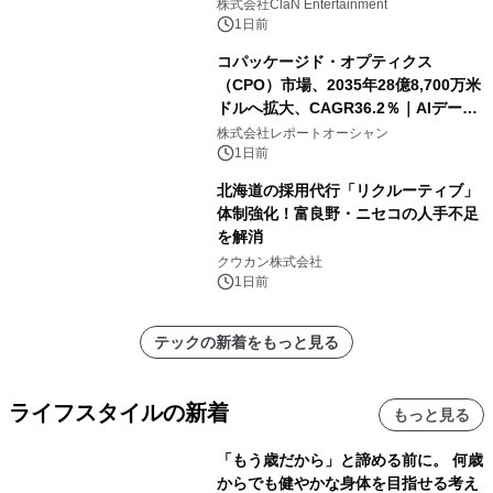
開催決定！！
株式会社ClaN Entertainment
1日前
コパッケージド・オプティクス
（CPO）市場、2035年28億8,700万米
ドルへ拡大、CAGR36.2％｜AIデータ
センター・高速光通信需要が成長を加
株式会社レポートオーシャン
速
1日前
北海道の採用代行「リクルーティブ」
体制強化！富良野・ニセコの人手不足
を解消
クウカン株式会社
1日前
テックの新着をもっと見る
ライフスタイルの新着
もっと見る
「もう歳だから」と諦める前に。 何歳
からでも健やかな身体を目指せる考え