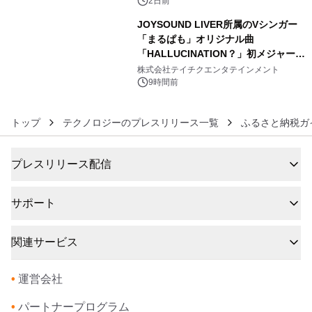
ボグッズも発売決定！
2日前
JOYSOUND LIVER所属のVシンガー
「まるぱも」オリジナル曲
「HALLUCINATION？」初メジャー配
6
信リリース決定！
株式会社テイチクエンタテインメント
9時間前
トップ
テクノロジーのプレスリリース一覧
ふるさと納税ガ
プレスリリース配信
サポート
関連サービス
•
運営会社
•
パートナープログラム