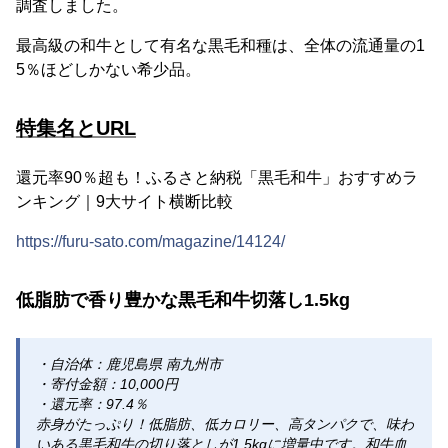
調査しました。
最高級の和牛として有名な黒毛和種は、全体の流通量の1
5％ほどしかない希少品。
特集名とURL
還元率90％超も！ふるさと納税「黒毛和牛」おすすめラ
ンキング｜9大サイト横断比較
https://furu-sato.com/magazine/14124/
低脂肪で香り豊かな黒毛和牛切落し1.5kg
・自治体：鹿児島県 南九州市
・寄付金額：10,000円
・還元率：97.4％
赤身がたっぷり！低脂肪、低カロリー、高タンパクで、味わ
いある黒毛和牛の切り落としが1.5kgに増量中です。和牛血