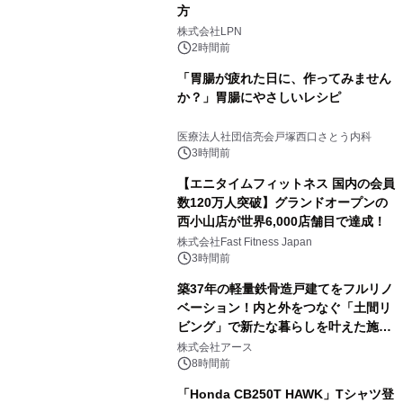
方
株式会社LPN
2時間前
「胃腸が疲れた日に、作ってみません
か？」胃腸にやさしいレシピ
医療法人社団信亮会戸塚西口さとう内科
3時間前
【エニタイムフィットネス 国内の会員
数120万人突破】グランドオープンの
西小山店が世界6,000店舗目で達成！
株式会社Fast Fitness Japan
3時間前
築37年の軽量鉄骨造戸建てをフルリノ
ベーション！内と外をつなぐ「土間リ
ビング」で新たな暮らしを叶えた施工
事例を株式会社アースが公開
株式会社アース
8時間前
「Honda CB250T HAWK」Tシャツ登