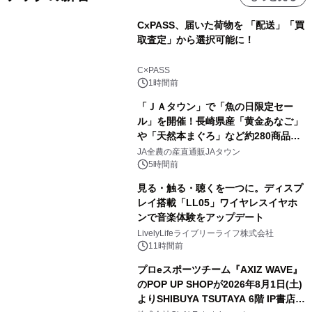
CxPASS、届いた荷物を 「配送」「買
取査定」から選択可能に！
C×PASS
1時間前
「ＪＡタウン」で「魚の日限定セー
ル」を開催！長崎県産「黄金あなご」
や「天然本まぐろ」など約280商品を
販売！～毎月１０日の定例企画～
JA全農の産直通販JAタウン
5時間前
見る・触る・聴くを一つに。ディスプ
レイ搭載「LL05」ワイヤレスイヤホ
ンで音楽体験をアップデート
LivelyLifeライブリーライフ株式会社
11時間前
プロeスポーツチーム『AXIZ WAVE』
のPOP UP SHOPが2026年8月1日(土)
よりSHIBUYA TSUTAYA 6階 IP書店で