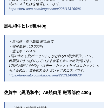
統のメス牛だけを厳選しています。
https://furu-sato.com/kagoshima/223/11316696
黒毛和牛ヒレ2種440g
・自治体：鹿児島県 南九州市
・寄付金額：10,000円
・還元率：92.4％
1頭の牛から数パーセントしかとれない希少部位、ヒレ。
低脂肪でさっぱりしていますが柔らかいのが特徴です。
1万円の寄付で440g（ステーキカット＋サイコロカット）も
らえるのは、質を鑑みるとダントツのコスパです。
https://furu-sato.com/kagoshima/223/11499873/
佐賀牛（黒毛和牛）A5焼肉用 厳選部位 400g