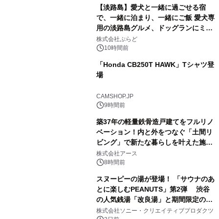
【淡路島】愛犬と一緒に過ごせる宿
で、一緒に泊まり、一緒にご飯 愛犬専
用の淡路島グルメ、ドッグランにミニ
2
プール グランピングとトレーラーハウ
株式会社ぷらど
スの2施設で
10時間前
「Honda CB250T HAWK」Tシャツ登
場
3
CAMSHOP.JP
9時間前
築37年の軽量鉄骨造戸建てをフルリノ
ベーション！内と外をつなぐ「土間リ
ビング」で新たな暮らしを叶えた施工
4
事例を株式会社アースが公開
株式会社アース
8時間前
スヌーピーの湯が登場！ 「サウナのあ
とに楽しむPEANUTS」第2弾 渋谷
の人気銭湯「改良湯」と期間限定のコ
5
ラボレーション サウナイキタイコラ
株式会社ソニー・クリエイティブプロダクツ