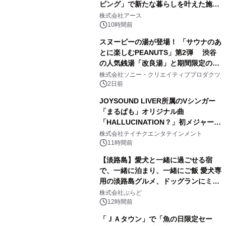
ビング」で新たな暮らしを叶えた施工
2
事例を株式会社アースが公開
株式会社アース
10時間前
スヌーピーの湯が登場！ 「サウナのあ
とに楽しむPEANUTS」第2弾 渋谷
の人気銭湯「改良湯」と期間限定のコ
3
ラボレーション サウナイキタイコラ
株式会社ソニー・クリエイティブプロダクツ
ボグッズも発売決定！
2日前
JOYSOUND LIVER所属のVシンガー
「まるぱも」オリジナル曲
「HALLUCINATION？」初メジャー配
4
信リリース決定！
株式会社テイチクエンタテインメント
11時間前
【淡路島】愛犬と一緒に過ごせる宿
で、一緒に泊まり、一緒にご飯 愛犬専
用の淡路島グルメ、ドッグランにミニ
5
プール グランピングとトレーラーハウ
株式会社ぷらど
スの2施設で
12時間前
「ＪＡタウン」で「魚の日限定セー