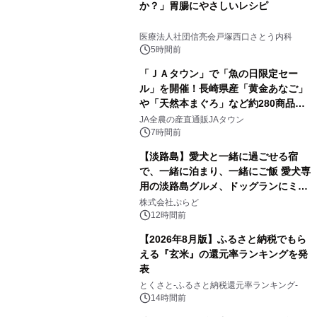
か？」胃腸にやさしいレシピ
医療法人社団信亮会戸塚西口さとう内科
5時間前
「ＪＡタウン」で「魚の日限定セー
ル」を開催！長崎県産「黄金あなご」
や「天然本まぐろ」など約280商品を
販売！～毎月１０日の定例企画～
JA全農の産直通販JAタウン
7時間前
【淡路島】愛犬と一緒に過ごせる宿
で、一緒に泊まり、一緒にご飯 愛犬専
用の淡路島グルメ、ドッグランにミニ
プール グランピングとトレーラーハウ
株式会社ぷらど
スの2施設で
12時間前
【2026年8月版】ふるさと納税でもら
える『玄米』の還元率ランキングを発
表
とくさと-ふるさと納税還元率ランキング-
14時間前