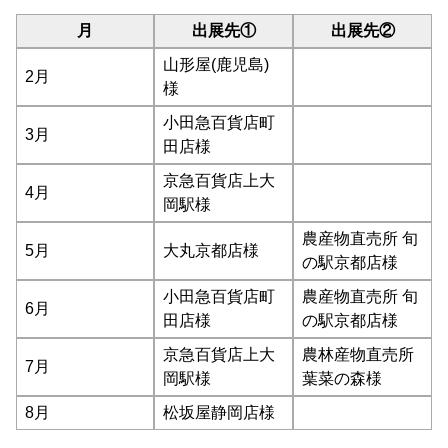
月
出展先①
出展先②
山形屋(鹿児島)
2月
様
小田急百貨店町
3月
田店様
京急百貨店上大
4月
岡駅様
農産物直売所 旬
5月
大丸京都店様
の駅京都店様
小田急百貨店町
農産物直売所 旬
6月
田店様
の駅京都店様
京急百貨店上大
農林産物直売所
7月
岡駅様
葉菜の森様
8月
松坂屋静岡店様