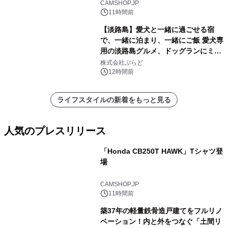
CAMSHOP.JP
11時間前
【淡路島】愛犬と一緒に過ごせる宿
で、一緒に泊まり、一緒にご飯 愛犬専
用の淡路島グルメ、ドッグランにミニ
プール グランピングとトレーラーハウ
株式会社ぷらど
スの2施設で
12時間前
ライフスタイルの新着をもっと見る
人気のプレスリリース
「Honda CB250T HAWK」Tシャツ登
場
1
CAMSHOP.JP
11時間前
築37年の軽量鉄骨造戸建てをフルリノ
ベーション！内と外をつなぐ「土間リ