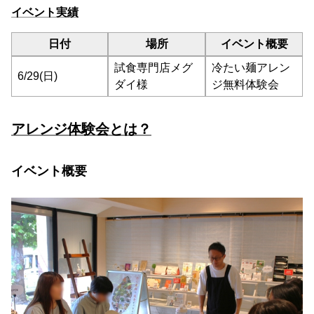
イベント実績
日付
場所
イベント概要
試食専門店メグ
冷たい麺アレン
6/29(日)
ダイ様
ジ無料体験会
アレンジ体験会とは？
イベント概要