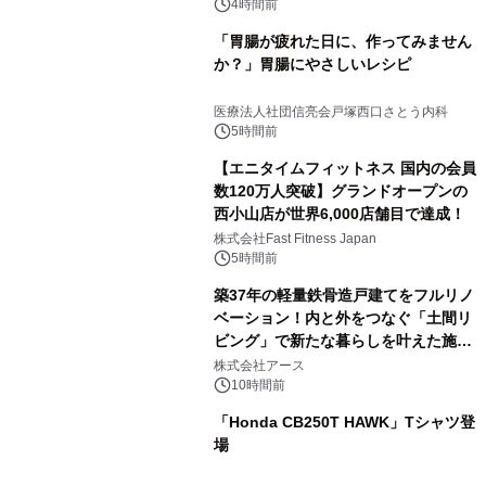
4時間前
「胃腸が疲れた日に、作ってみません
か？」胃腸にやさしいレシピ
医療法人社団信亮会戸塚西口さとう内科
5時間前
【エニタイムフィットネス 国内の会員
数120万人突破】グランドオープンの
西小山店が世界6,000店舗目で達成！
株式会社Fast Fitness Japan
5時間前
築37年の軽量鉄骨造戸建てをフルリノ
ベーション！内と外をつなぐ「土間リ
ビング」で新たな暮らしを叶えた施工
事例を株式会社アースが公開
株式会社アース
10時間前
「Honda CB250T HAWK」Tシャツ登
場