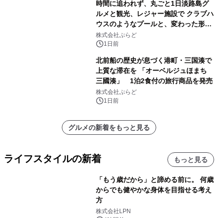
時間に追われず、丸ごと1日淡路島グ
ルメと観光、レジャー施設で クラブハ
ウスのようなプールと、変わった形の
サウナも 「THE BOXY AWAJI」のお
株式会社ぷらど
得な素泊まり連泊プランで
1日前
北前船の歴史が息づく港町・三国湊で
上質な滞在を 「オーベルジュほまち
三國湊」 1泊2食付の旅行商品を発売
株式会社ぷらど
1日前
グルメの新着をもっと見る
ライフスタイルの新着
もっと見る
「もう歳だから」と諦める前に。 何歳
からでも健やかな身体を目指せる考え
方
株式会社LPN