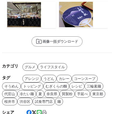
画像一括ダウンロード
カテゴリ
グルメ
ライフスタイル
タグ
アレンジ
うどん
カレー
コーンスープ
そうめん
トッピング
むぎくらの麵
レシピ
三輪素麺
代官山
冷たい麺
夏
奈良県
巽製粉
手延べ
東京都
桜井市
渋谷区
試食専門店
麺
シェア