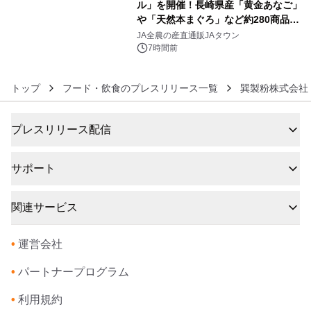
ル」を開催！長崎県産「黄金あなご」
や「天然本まぐろ」など約280商品を
6
販売！～毎月１０日の定例企画～
JA全農の産直通販JAタウン
7時間前
トップ
フード・飲食のプレスリリース一覧
巽製粉株式会社
プレスリリース配信
サポート
関連サービス
•
運営会社
•
パートナープログラム
•
利用規約