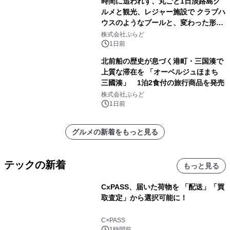
時間に追われず、丸ごと1日淡路島グ
ルメと観光、レジャー施設で クラブハ
ウスのようなプールと、変わった形の
サウナも 「THE BOXY AWAJI」のお
株式会社ぷらど
得な素泊まり連泊プランで
1日前
北前船の歴史が息づく港町・三国湊で
上質な滞在を 「オーベルジュほまち
三國湊」 1泊2食付の旅行商品を発売
株式会社ぷらど
1日前
グルメの新着をもっと見る
テックの新着
もっと見る
CxPASS、届いた荷物を 「配送」「買
取査定」から選択可能に！
C×PASS
1時間前