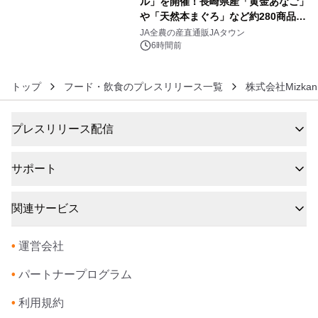
ル」を開催！長崎県産「黄金あなご」
や「天然本まぐろ」など約280商品を
6
販売！～毎月１０日の定例企画～
JA全農の産直通販JAタウン
6時間前
トップ
フード・飲食のプレスリリース一覧
株式会社Mizkan
プレスリリース配信
サポート
関連サービス
•
運営会社
•
パートナープログラム
•
利用規約