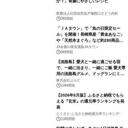
か？」胃腸にやさしいレシピ
医療法人社団信亮会戸塚西口さとう内科
3時間前
「ＪＡタウン」で「魚の日限定セー
ル」を開催！長崎県産「黄金あなご」
や「天然本まぐろ」など約280商品を
販売！～毎月１０日の定例企画～
JA全農の産直通販JAタウン
6時間前
【淡路島】愛犬と一緒に過ごせる宿
で、一緒に泊まり、一緒にご飯 愛犬専
用の淡路島グルメ、ドッグランにミニ
プール グランピングとトレーラーハウ
株式会社ぷらど
スの2施設で
10時間前
【2026年8月版】ふるさと納税でもら
える『玄米』の還元率ランキングを発
表
とくさと-ふるさと納税還元率ランキング-
13時間前