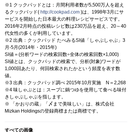
※1 クックパッドとは：月間利用者数が5,500万人を超え
るクックパッド(
http://cookpad.com
)は、1998年3月にサ
ービスを開始した日本最大の料理レシピサービスです。
2016年2月時点の投稿レシピ数は230万品を超え、20～40
代女性の多くが利用しています。
※2 出典：クックパッド たべみるSI値「しゃぶしゃぶ」3
月-5月(2014年・2015年)
SI値＝(分析ワードの検索回数÷全体の検索回数×1,000)
SI値とは、クックパッドの検索で、分析(対象)ワードが
1,000回あたり、何回検索されたかという頻度を表す数
値。
※3 出典：クックパッド調べ 2015年10月実施 N＝2,268
※4 味しゃぶとは：スープに鍋つゆを使用して食べる味付
きしゃぶしゃぶを指します。
※ 「かおりの蔵」「〆まで美味しい」は、株式会社
Mizkan Holdingsの登録商標または商標です。
すべての画像