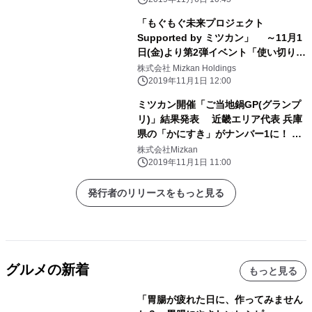
「もぐもぐ未来プロジェクト
Supported by ミツカン」 ～11月1
日(金)より第2弾イベント「使い切り体
験！」募集開始～
株式会社 Mizkan Holdings
2019年11月1日 12:00
ミツカン開催「ご当地鍋GP(グランプ
リ)」結果発表 近畿エリア代表 兵庫
県の「かにすき」がナンバー1に！ ～
昨年ナンバー1の 北海道「じゃがキム
株式会社Mizkan
チのタッカルビ鍋」は僅差で2位～
2019年11月1日 11:00
発行者のリリースをもっと見る
グルメの新着
もっと見る
「胃腸が疲れた日に、作ってみません