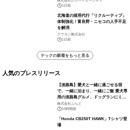
株式会社レポートオーシャン
速
1日前
北海道の採用代行「リクルーティブ」
体制強化！富良野・ニセコの人手不足
を解消
クウカン株式会社
1日前
テックの新着をもっと見る
人気のプレスリリース
【淡路島】愛犬と一緒に過ごせる宿
で、一緒に泊まり、一緒にご飯 愛犬専
用の淡路島グルメ、ドッグランにミニ
1
プール グランピングとトレーラーハウ
株式会社ぷらど
スの2施設で
10時間前
「Honda CB250T HAWK」Tシャツ登
場