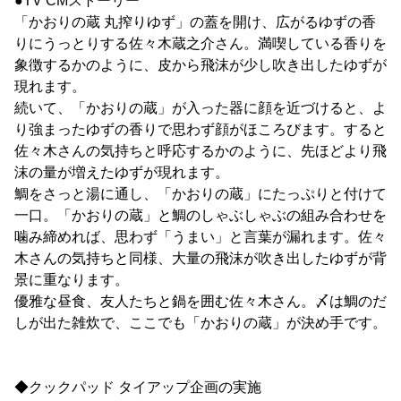
●TV CMストーリー
「かおりの蔵 丸搾りゆず」の蓋を開け、広がるゆずの香
りにうっとりする佐々木蔵之介さん。満喫している香りを
象徴するかのように、皮から飛沫が少し吹き出したゆずが
現れます。
続いて、「かおりの蔵」が入った器に顔を近づけると、よ
り強まったゆずの香りで思わず顔がほころびます。すると
佐々木さんの気持ちと呼応するかのように、先ほどより飛
沫の量が増えたゆずが現れます。
鯛をさっと湯に通し、「かおりの蔵」にたっぷりと付けて
一口。「かおりの蔵」と鯛のしゃぶしゃぶの組み合わせを
噛み締めれば、思わず「うまい」と言葉が漏れます。佐々
木さんの気持ちと同様、大量の飛沫が吹き出したゆずが背
景に重なります。
優雅な昼食、友人たちと鍋を囲む佐々木さん。〆は鯛のだ
しが出た雑炊で、ここでも「かおりの蔵」が決め手です。
◆クックパッド タイアップ企画の実施