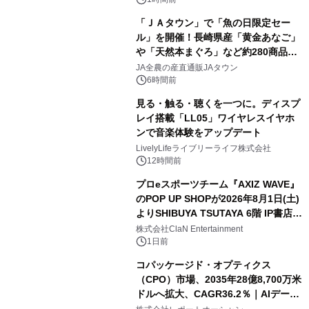
「ＪＡタウン」で「魚の日限定セー
ル」を開催！長崎県産「黄金あなご」
や「天然本まぐろ」など約280商品を
販売！～毎月１０日の定例企画～
JA全農の産直通販JAタウン
6時間前
見る・触る・聴くを一つに。ディスプ
レイ搭載「LL05」ワイヤレスイヤホ
ンで音楽体験をアップデート
LivelyLifeライブリーライフ株式会社
12時間前
プロeスポーツチーム『AXIZ WAVE』
のPOP UP SHOPが2026年8月1日(土)
よりSHIBUYA TSUTAYA 6階 IP書店で
開催決定！！
株式会社ClaN Entertainment
1日前
コパッケージド・オプティクス
（CPO）市場、2035年28億8,700万米
ドルへ拡大、CAGR36.2％｜AIデータ
センター・高速光通信需要が成長を加