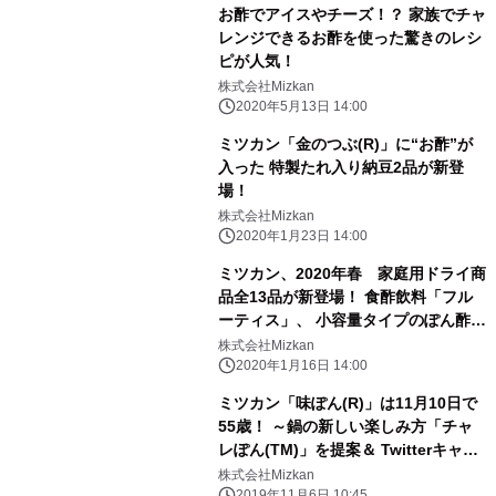
お酢でアイスやチーズ！？ 家族でチャ
レンジできるお酢を使った驚きのレシ
ピが人気！
株式会社Mizkan
2020年5月13日 14:00
ミツカン「金のつぶ(R)」に“お酢”が
入った 特製たれ入り納豆2品が新登
場！
株式会社Mizkan
2020年1月23日 14:00
ミツカン、2020年春 家庭用ドライ商
品全13品が新登場！ 食酢飲料「フル
ーティス」、 小容量タイプのぽん酢
「MYぽん酢」など1月22日より発売
株式会社Mizkan
2020年1月16日 14:00
ミツカン「味ぽん(R)」は11月10日で
55歳！ ～鍋の新しい楽しみ方「チャ
レぽん(TM)」を提案＆ Twitterキャン
ペーン実施！～
株式会社Mizkan
2019年11月6日 10:45