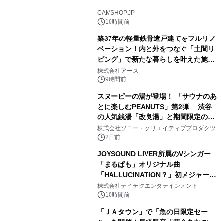
2
CAMSHOP.JP
10時間前
築37年の軽量鉄骨造戸建てをフルリノ
ベーション！内と外をつなぐ「土間リ
ビング」で新たな暮らしを叶えた施工
3
事例を株式会社アースが公開
株式会社アース
9時間前
スヌーピーの湯が登場！ 「サウナのあ
とに楽しむPEANUTS」第2弾 渋谷
の人気銭湯「改良湯」と期間限定のコ
4
ラボレーション サウナイキタイコラ
株式会社ソニー・クリエイティブプロダクツ
ボグッズも発売決定！
2日前
JOYSOUND LIVER所属のVシンガー
「まるぱも」オリジナル曲
「HALLUCINATION？」初メジャー配
5
信リリース決定！
株式会社テイチクエンタテインメント
10時間前
「ＪＡタウン」で「魚の日限定セー