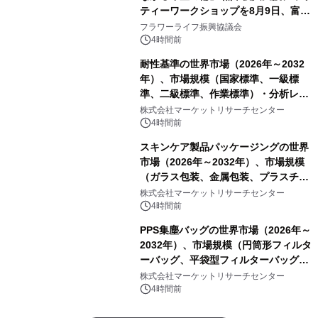
ティーワークショップを8月9日、富
山・射水で開催
フラワーライフ振興協議会
4時間前
耐性基準の世界市場（2026年～2032
年）、市場規模（国家標準、一級標
準、二級標準、作業標準）・分析レポ
ートを発表
株式会社マーケットリサーチセンター
4時間前
スキンケア製品パッケージングの世界
市場（2026年～2032年）、市場規模
（ガラス包装、金属包装、プラスチッ
ク包装、その他）・分析レポートを発
株式会社マーケットリサーチセンター
表
4時間前
PPS集塵バッグの世界市場（2026年～
2032年）、市場規模（円筒形フィルタ
ーバッグ、平袋型フィルターバッグ、
プリーツフィルターバッグ、その
株式会社マーケットリサーチセンター
他）・分析レポートを発表
4時間前