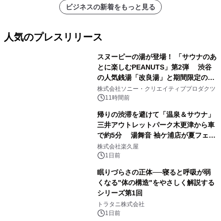
ビジネスの新着をもっと見る
人気のプレスリリース
スヌーピーの湯が登場！ 「サウナのあ
とに楽しむPEANUTS」第2弾 渋谷
の人気銭湯「改良湯」と期間限定のコ
1
ラボレーション サウナイキタイコラ
株式会社ソニー・クリエイティブプロダクツ
ボグッズも発売決定！
11時間前
帰りの渋滞を避けて「温泉＆サウナ」
三井アウトレットパーク木更津から車
で約5分 湯舞音 袖ケ浦店が夏フェア
2
メニューを提供
株式会社楽久屋
1日前
眠りづらさの正体──寝ると呼吸が弱
くなる"体の構造"をやさしく解説する
シリーズ第1回
3
トラタニ株式会社
1日前