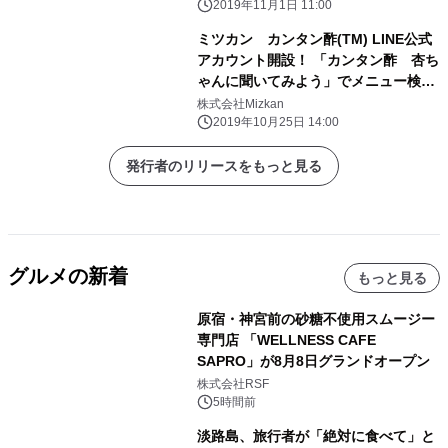
チのタッカルビ鍋」は僅差で2位～
2019年11月1日 11:00
ミツカン カンタン酢(TM) LINE公式
アカウント開設！ 「カンタン酢 杏ち
ゃんに聞いてみよう」でメニュー検
索！ ～新TVCM「うっとり(鶏)しみう
株式会社Mizkan
ま漬け焼き篇」も 10月26日放映開始
2019年10月25日 14:00
～
発行者のリリースをもっと見る
グルメの新着
もっと見る
原宿・神宮前の砂糖不使用スムージー
専門店 「WELLNESS CAFE
SAPRO」が8月8日グランドオープン
株式会社RSF
5時間前
淡路島、旅行者が「絶対に食べて」と