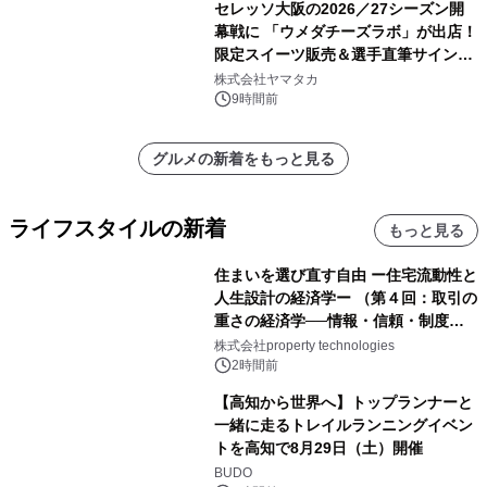
セレッソ大阪の2026／27シーズン開
幕戦に 「ウメダチーズラボ」が出店！
限定スイーツ販売＆選手直筆サイング
ッズが当たる抽選会を 8月8日に開催
株式会社ヤマタカ
9時間前
グルメの新着をもっと見る
ライフスタイルの新着
もっと見る
住まいを選び直す自由 ー住宅流動性と
人生設計の経済学ー （第４回：取引の
重さの経済学──情報・信頼・制度を
PropTechはどう組み替えるか）｜
株式会社property technologies
PropTech-Lab
2時間前
【高知から世界へ】トップランナーと
一緒に走るトレイルランニングイベン
トを高知で8月29日（土）開催
BUDO