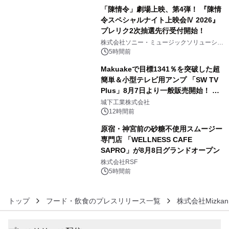
「陳情令」劇場上映、第4弾！ 『陳情
令スペシャルナイト上映会Ⅳ 2026』
プレリク2次抽選先行受付開始！
4
株式会社ソニー・ミュージックソリューショ
ンズ
5時間前
Makuakeで目標1341％を突破した超
簡単＆小型テレビ用アンプ 「SW TV
Plus」8月7日より一般販売開始！ ケ
5
ーブル1本つなぐだけ、テレビの音が
城下工業株式会社
ぐっと豊かに
12時間前
原宿・神宮前の砂糖不使用スムージー
専門店 「WELLNESS CAFE
SAPRO」が8月8日グランドオープン
6
株式会社RSF
5時間前
トップ
フード・飲食のプレスリリース一覧
株式会社Mizkan