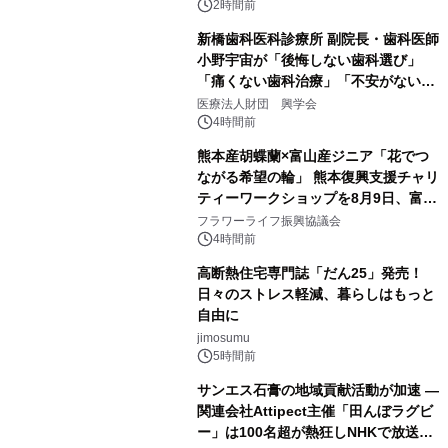
2時間前
新橋歯科医科診療所 副院長・歯科医師
小野宇宙が「後悔しない歯科選び」
「痛くない歯科治療」「不安がない治
療計画」をテーマに専門監修
医療法人財団 興学会
4時間前
熊本産胡蝶蘭×富山産ジニア「花でつ
ながる希望の輪」 熊本復興支援チャリ
ティーワークショップを8月9日、富
山・射水で開催
フラワーライフ振興協議会
4時間前
高断熱住宅専門誌「だん25」発売！
日々のストレス軽減、暮らしはもっと
自由に
jimosumu
5時間前
サンエス石膏の地域貢献活動が加速 ―
関連会社Attipect主催「田んぼラグビ
ー」は100名超が熱狂しNHKで放送さ