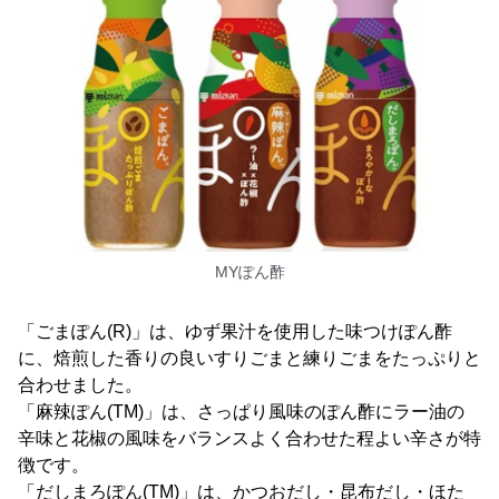
MYぽん酢
「ごまぽん(R)」は、ゆず果汁を使用した味つけぽん酢
に、焙煎した香りの良いすりごまと練りごまをたっぷりと
合わせました。
「麻辣ぽん(TM)」は、さっぱり風味のぽん酢にラー油の
辛味と花椒の風味をバランスよく合わせた程よい辛さが特
徴です。
「だしまろぽん(TM)」は、かつおだし・昆布だし・ほた