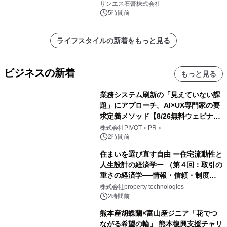
れました。
サンエス石膏株式会社
5時間前
ライフスタイルの新着をもっと見る
ビジネスの新着
もっと見る
業務システム刷新の「見えていない課
題」にアプローチ。AI×UX専門家の要
求定義メソッド【8/26無料ウェビナ
ー】株式会社PIVOT
株式会社PIVOT＜PR＞
2時間前
住まいを選び直す自由 ー住宅流動性と
人生設計の経済学ー （第４回：取引の
重さの経済学──情報・信頼・制度を
PropTechはどう組み替えるか）｜
株式会社property technologies
PropTech-Lab
2時間前
熊本産胡蝶蘭×富山産ジニア「花でつ
ながる希望の輪」 熊本復興支援チャリ