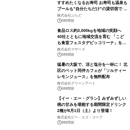
すすめたくなるお寿司 お寿司も温泉も
プールも"自分たちだけ"の貸切宿で 1
日1組限定「岩屋温泉 絵島別庭 海と
株式会社ぷらど
森」の握り寿司プラン
6時間前
食品ロス約3,000kgを地域の笑顔へ
40社とともに地域交流を育む 「こど
も食堂フェスタデピッコリーナ」を9
月5日(土)開催
株式会社マザーズ
6時間前
猛暑の大阪で、涼と塩分を一杯に！ 北
区のペット同伴カフェが「ソルティー
レモンジュース」を無料配布
株式会社グリーンアート
6時間前
【イー・エー・グラン】みずみずしい
桃の甘みを堪能する期間限定ドリンク
2種が8月1日（土）より登場！
株式会社ピー・エス・コープ
8時間前