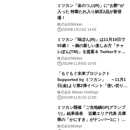
ミツカン「金のつぶ(R)」に“お酢”が
入った 特製たれ入り納豆2品が新登
場！
株式会社Mizkan
2020年1月23日 14:00
ミツカン「味ぽん(R)」は11月10日で
55歳！ ～鍋の新しい楽しみ方「チャ
レぽん(TM)」を提案＆ Twitterキャン
ペーン実施！～
株式会社Mizkan
2019年11月6日 10:45
「もぐもぐ未来プロジェクト
Supported by ミツカン」 ～11月1
日(金)より第2弾イベント「使い切り体
験！」募集開始～
株式会社 Mizkan Holdings
2019年11月1日 12:00
ミツカン開催「ご当地鍋GP(グランプ
リ)」結果発表 近畿エリア代表 兵庫
県の「かにすき」がナンバー1に！ ～
昨年ナンバー1の 北海道「じゃがキム
株式会社Mizkan