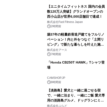
【エニタイムフィットネス 国内の会員
数120万人突破】グランドオープンの
西小山店が世界6,000店舗目で達成！
株式会社Fast Fitness Japan
2時間前
築37年の軽量鉄骨造戸建てをフルリノ
ベーション！内と外をつなぐ「土間リ
ビング」で新たな暮らしを叶えた施工
事例を株式会社アースが公開
株式会社アース
7時間前
「Honda CB250T HAWK」Tシャツ登
場
CAMSHOP.JP
8時間前
【淡路島】愛犬と一緒に過ごせる宿
で、一緒に泊まり、一緒にご飯 愛犬専
用の淡路島グルメ、ドッグランにミニ
プール グランピングとトレーラーハウ
株式会社ぷらど