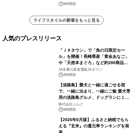
スの2施設で
9時間前
ライフスタイルの新着をもっと見る
人気のプレスリリース
「ＪＡタウン」で「魚の日限定セー
ル」を開催！長崎県産「黄金あなご」
や「天然本まぐろ」など約280商品を
1
販売！～毎月１０日の定例企画～
JA全農の産直通販JAタウン
4時間前
【淡路島】愛犬と一緒に過ごせる宿
で、一緒に泊まり、一緒にご飯 愛犬専
用の淡路島グルメ、ドッグランにミニ
2
プール グランピングとトレーラーハウ
株式会社ぷらど
スの2施設で
9時間前
【2026年8月版】ふるさと納税でもら
える『玄米』の還元率ランキングを発
表