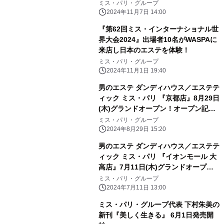
ミス・パリ・グループ
2024年11月7日 14:00
『第62回ミス・インターナショナル世
界大会2024』出場者10名がWASPAに
来店し日本のエステを体験！
ミス・パリ・グループ
2024年11月1日 19:40
男のエステ ダンディハウス／エステテ
ィック ミス・パリ 『京都店』8月29日
(木)グランドオープン！オープン記念
として 入会金0円キャンペーン実施！
ミス・パリ・グループ
2024年8月29日 15:20
男のエステ ダンディハウス／エステテ
ィック ミス・パリ 『イオンモール 大
高店』7月11日(木)グランドオープ
ン！オープン記念として 入会金0円キ
ミス・パリ・グループ
ャンペーン実施！
2024年7月11日 13:00
ミス・パリ・グループ代表 下村朱美の
新刊『美しく生きる』 6月1日発売開