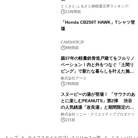
3
とくさと-ふるさと納税還元率ランキング-
11時間前
「Honda CB250T HAWK」Tシャツ登
場
4
CAMSHOP.JP
8時間前
築37年の軽量鉄骨造戸建てをフルリノ
ベーション！内と外をつなぐ「土間リ
ビング」で新たな暮らしを叶えた施工
5
事例を株式会社アースが公開
株式会社アース
7時間前
スヌーピーの湯が登場！ 「サウナのあ
とに楽しむPEANUTS」第2弾 渋谷
の人気銭湯「改良湯」と期間限定のコ
6
ラボレーション サウナイキタイコラ
株式会社ソニー・クリエイティブプロダクツ
ボグッズも発売決定！
2日前
トップ
ライフスタイルのプレスリリース一覧
ミス・パリ・