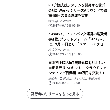
IoT介護支援システムを開発する株式
会社Z-Works シリーズAラウンドで総
額4億円の資金調達を実施
株式会社Z-Works
2017年6月9日 09:30
Z-Works、ソフトバンク運営の消費者
参加型 プラットフォーム「＋Style」
に、3月30日より 「スマートアクセ
ス・スタートアップキット」を提供
株式会社Z-Works
2016年3月30日 15:00
日本初上陸のIoT無線規格を利用した
自宅見守りIoTキット クラウドファ
ンディング目標額100万円を突破！10
月20日まで募集中
株式会社Z-Works、きびだんご株式会社
2015年9月8日 13:00
発行者のリリースをもっと見る