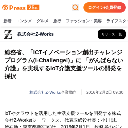
ログイン/会員登録
新着
エンタメ
グルメ
旅行
ファッション・美容
ライフスタ
株式会社Z-Works
リリース一覧
総務省、「ICTイノベーション創出チャレンジ
プログラム(I-Challenge!)」に 「がんばらない
介護」を実現するIoT介護支援ツールの開発を
採択
株式会社Z-Works
企業動向
2016年2月2日 09:30
IoTやクラウドを活用した生活支援ツールを開発する株式
会社Z-Works(ジーワークス、代表取締役社長：小川 誠、
所在地：東京都新宿区)は、2016年2月1日、総務省のベン