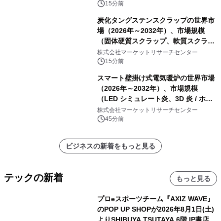
15分前
炭化タングステンスクラップの世界市
場（2026年～2032年）、市場規模
（固体硬質スクラップ、軟質スクラッ
プ、削りくず、研削スラッジ、フィル
株式会社マーケットリサーチセンター
ター媒体、微粉、オーバースプレー、
15分前
混合汚染スクラップ）・分析レポート
スマート壁掛け式電気暖炉の世界市場
を発表
（2026年～2032年）、市場規模
（LED シミュレート炎、3D 炎 / ホロ
グラフィック効果、水ミスト炎）・分
株式会社マーケットリサーチセンター
析レポートを発表
45分前
ビジネスの新着をもっと見る
テックの新着
もっと見る
プロeスポーツチーム『AXIZ WAVE』
のPOP UP SHOPが2026年8月1日(土)
よりSHIBUYA TSUTAYA 6階 IP書店で