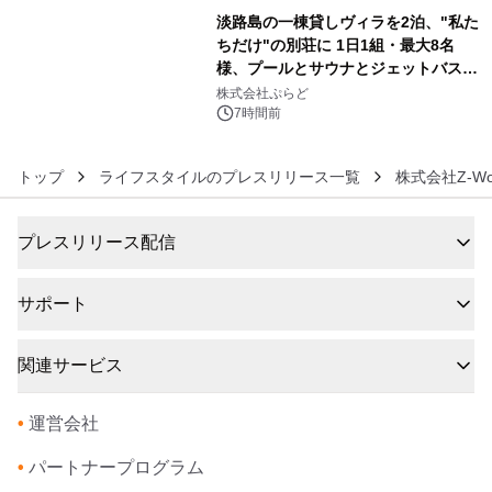
淡路島の一棟貸しヴィラを2泊、"私た
ちだけ"の別荘に 1日1組・最大8名
様、プールとサウナとジェットバス付
6
きで Villa Mon Temps AWAJIの連泊
株式会社ぷらど
素泊りプラン
7時間前
トップ
ライフスタイルのプレスリリース一覧
株式会社Z-Wo
プレスリリース配信
サポート
関連サービス
•
運営会社
•
パートナープログラム