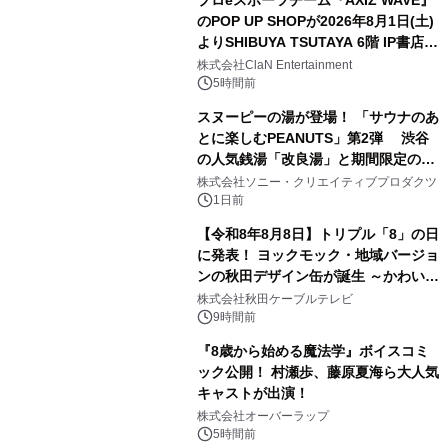
プロeスポーツチーム『AXIZ WAVE』
のPOP UP SHOPが2026年8月1日(土)
よりSHIBUYA TSUTAYA 6階 IP書店で
2
開催決定！！
株式会社ClaN Entertainment
5時間前
スヌーピーの湯が登場！ 「サウナのあ
とに楽しむPEANUTS」第2弾 渋谷
の人気銭湯「改良湯」と期間限定のコ
3
ラボレーション サウナイキタイコラ
株式会社ソニー・クリエイティブプロダクツ
ボグッズも発売決定！
1日前
【令和8年8月8日】トリプル「8」の日
に発表！ ヨックモック・地域バージョ
ンの秋田デザイン缶が誕生 ～かわいい
4
秋田犬の子犬と秋田の四季と名所を巡
株式会社秋田ケーブルテレビ
るパッケージ～ 9月1日(火)秋田県内で
9時間前
販売開始
『8歳から始める魔法学』ボイスコミ
ック公開！ 村瀬歩、藤原夏海ら大人気
キャストが出演！
5
株式会社オーバーラップ
5時間前