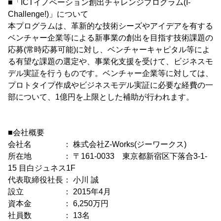
■「ICTイノベーション創出チャレンジプログラム(I-
Challenge!)」について
本プログラムは、革新的な技術シーズやアイデアを有する
ベンチャー企業等による新事業の創出を目指す技術課題の
応募(常時応募可能)に対し、ベンチャーキャピタル等によ
る有望な課題の選定や、事業化支援を受けて、ビジネスモ
デル実証を行うものです。ベンチャー企業等に対しては、
プロトタイプ作成やビジネスモデル実証に必要な経費の一
部について、1億円を上限とした補助が行われます。
■会社概要
会社名 ： 株式会社Z-Works(ジーワークス)
所在地 ： 〒161-0033 東京都新宿区下落合3-1-
15 目白ジュネス1F
代表取締役社長： 小川 誠
設立 ： 2015年4月
資本金 ： 6,250万円
社員数 ： 13名