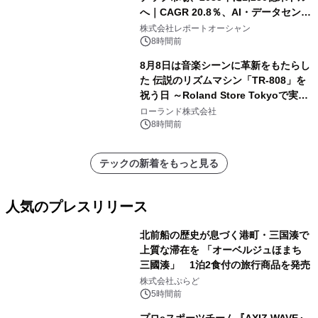
へ｜CAGR 20.8％、AI・データセンタ
ー需要が成長を牽引
株式会社レポートオーシャン
8時間前
8月8日は音楽シーンに革新をもたらし
た 伝説のリズムマシン「TR-808」を
祝う日 ～Roland Store Tokyoで実機
を展示しての 記念キャンペーンを開
ローランド株式会社
催 英国ラジオ「NTS」の 特別プログ
8時間前
ラムや、「TR-808」を愛する伝説的
アーティストを フィーチャーしたアニ
テックの新着をもっと見る
メーションを公開～
人気のプレスリリース
北前船の歴史が息づく港町・三国湊で
上質な滞在を 「オーベルジュほまち
三國湊」 1泊2食付の旅行商品を発売
1
株式会社ぷらど
5時間前