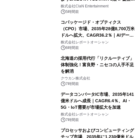
開催決定！！
株式会社ClaN Entertainment
5時間前
コパッケージド・オプティクス
（CPO）市場、2035年28億8,700万米
ドルへ拡大、CAGR36.2％｜AIデータ
センター・高速光通信需要が成長を加
株式会社レポートオーシャン
速
6時間前
北海道の採用代行「リクルーティブ」
体制強化！富良野・ニセコの人手不足
を解消
クウカン株式会社
7時間前
データコンバータIC市場、2035年141
億米ドルへ成長｜CAGR6.4％、AI・
5G・IoT需要が市場拡大を加速
株式会社レポートオーシャン
7時間前
プロセッサおよびコンピューティング
チップ市場、2035年に1,230億米ドル