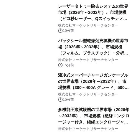
レーザータトゥー除去システムの世界
市場（2026年～2032年）、市場規模
（ピコ秒レーザー、Qスイッチナノ秒
レーザー）・分析レポートを発表
株式会社マーケットリサーチセンター
15分前
バックシール型乾燥剤充填機の世界市
場（2026年～2032年）、市場規模
（フィルム、プラスチック）・分析レ
ポートを発表
株式会社マーケットリサーチセンター
15分前
液冷式スーパーチャージガンケーブル
の世界市場（2026年～2032年）、市
場規模（300～400A グレード、500A
グレード、600～800A グレード、
株式会社マーケットリサーチセンター
1000A グレード）・分析レポートを発
15分前
表
多機能圧痕試験機の世界市場（2026年
～2032年）、市場規模（絶縁エンクロ
ージャー付き、絶縁エンクロージャー
なし）・分析レポートを発表
株式会社マーケットリサーチセンター