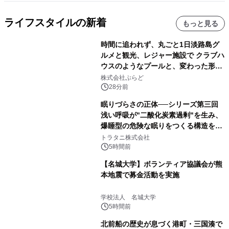
ライフスタイルの新着
もっと見る
時間に追われず、丸ごと1日淡路島グ
ルメと観光、レジャー施設で クラブハ
ウスのようなプールと、変わった形の
サウナも 「THE BOXY AWAJI」のお
株式会社ぷらど
得な素泊まり連泊プランで
28分前
眠りづらさの正体──シリーズ第三回
浅い呼吸が"二酸化炭素過剰"を生み、
爆睡型の危険な眠りをつくる構造を解
説
トラタニ株式会社
5時間前
【名城大学】ボランティア協議会が熊
本地震で募金活動を実施
学校法人 名城大学
5時間前
北前船の歴史が息づく港町・三国湊で