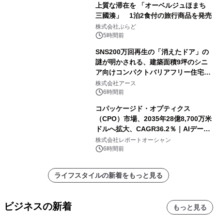
上質な滞在を 「オーベルジュほまち
三國湊」 1泊2食付の旅行商品を発売
株式会社ぷらど
5時間前
SNS200万回再生の「消えたドア」の
謎が明かされる、建築面積9坪のシニ
ア向けコンパクトバリアフリー住宅が
誕生
株式会社アース
6時間前
コパッケージド・オプティクス
（CPO）市場、2035年28億8,700万米
ドルへ拡大、CAGR36.2％｜AIデータ
センター・高速光通信需要が成長を加
株式会社レポートオーシャン
速
6時間前
ライフスタイルの新着をもっと見る
ビジネスの新着
もっと見る