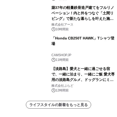
築37年の軽量鉄骨造戸建てをフルリノ
ベーション！内と外をつなぐ「土間リ
ビング」で新たな暮らしを叶えた施工
事例を株式会社アースが公開
株式会社アース
10時間前
「Honda CB250T HAWK」Tシャツ登
場
CAMSHOP.JP
11時間前
【淡路島】愛犬と一緒に過ごせる宿
で、一緒に泊まり、一緒にご飯 愛犬専
用の淡路島グルメ、ドッグランにミニ
プール グランピングとトレーラーハウ
株式会社ぷらど
スの2施設で
12時間前
ライフスタイルの新着をもっと見る