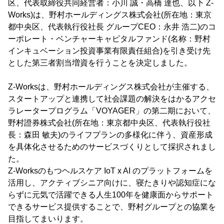
区、代表取締役共同経営者：小川 誠・高橋 達也、以下 Z-
Works)は、野村ホールディングス株式会社(所在地：東京
都中央区、代表執行役社長 グループCEO：永井 浩二)のコ
ーポレート・ベンチャーキャピタルファンド(名称：野村
インキュベーション投資事業有限責任組合)を引き受け先
とした第三者割当増資を行うことを決定しました。
Z-Worksは、野村ホールディングス株式会社が主催する、
スタートアップと連携して社会課題の解決をはかるアクセ
ラレータープログラム「VOYAGER」の第二期において、
野村證券株式会社(所在地：東京都中央区、代表執行役社
長：森田 敏夫)のライフプランの多様化に伴う、資産形成
を具体化させるためのサービスづくりとして採択されまし
た。
Z-Worksのもつヘルスケア IoT x AI のプラットフォームを
活用し、アクティブシニア向けに、寝たきりや認知症にな
らずに元気で活躍できる人生100年を健康面からサポート
できるサービス提供することで、野村グループとの協業を
目指してまいります。