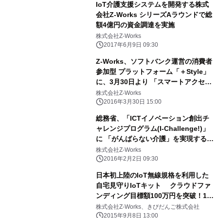
IoT介護支援システムを開発する株式
会社Z-Works シリーズAラウンドで総
額4億円の資金調達を実施
株式会社Z-Works
2017年6月9日 09:30
Z-Works、ソフトバンク運営の消費者
参加型 プラットフォーム「＋Style」
に、3月30日より 「スマートアクセ
ス・スタートアップキット」を提供
株式会社Z-Works
2016年3月30日 15:00
総務省、「ICTイノベーション創出チ
ャレンジプログラム(I-Challenge!)」
に 「がんばらない介護」を実現する
IoT介護支援ツールの開発を採択
株式会社Z-Works
2016年2月2日 09:30
日本初上陸のIoT無線規格を利用した
自宅見守りIoTキット クラウドファ
ンディング目標額100万円を突破！10
月20日まで募集中
株式会社Z-Works、きびだんご株式会社
2015年9月8日 13:00