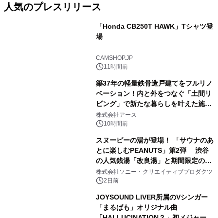
人気のプレスリリース
「Honda CB250T HAWK」Tシャツ登
場
1
CAMSHOP.JP
11時間前
築37年の軽量鉄骨造戸建てをフルリノ
ベーション！内と外をつなぐ「土間リ
ビング」で新たな暮らしを叶えた施工
2
事例を株式会社アースが公開
株式会社アース
10時間前
スヌーピーの湯が登場！ 「サウナのあ
とに楽しむPEANUTS」第2弾 渋谷
の人気銭湯「改良湯」と期間限定のコ
3
ラボレーション サウナイキタイコラ
株式会社ソニー・クリエイティブプロダクツ
ボグッズも発売決定！
2日前
JOYSOUND LIVER所属のVシンガー
「まるぱも」オリジナル曲
「HALLUCINATION？」初メジャー配