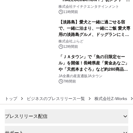
4
信リリース決定！
株式会社テイチクエンタテインメント
11時間前
【淡路島】愛犬と一緒に過ごせる宿
で、一緒に泊まり、一緒にご飯 愛犬専
用の淡路島グルメ、ドッグランにミニ
5
プール グランピングとトレーラーハウ
株式会社ぷらど
スの2施設で
12時間前
「ＪＡタウン」で「魚の日限定セー
ル」を開催！長崎県産「黄金あなご」
や「天然本まぐろ」など約280商品を
6
販売！～毎月１０日の定例企画～
JA全農の産直通販JAタウン
7時間前
トップ
ビジネスのプレスリリース一覧
株式会社Z-Works
プレスリリース配信
サポート