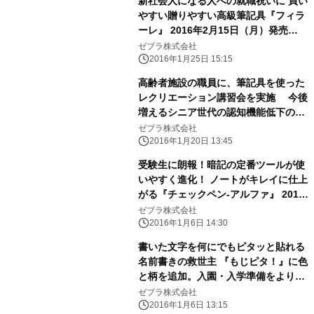
新社会人になる人への就職祝いに 買い
やすい贈りやすい高級筆記具『フィラ
ーレ』 2016年2月15日（月）発売
ゼブラ株式会社
2016年1月25日 15:15
高齢者施設の職員に、筆記具を使った
レクリエーション講習会を実施 今後
増えるシニア世代の認知機能低下の予
防に貢献
ゼブラ株式会社
2016年1月20日 13:45
受験生に朗報！暗記の定番ツールが使
いやすく進化！ ノートがキレイに仕上
がる『チェックペン-アルファ』 2016
年1月25日（月）発売
ゼブラ株式会社
2016年1月6日 14:30
書いた文字を何にでもピタッと貼れる
名前書きの救世主 『もじピタ！』に色
と柄を追加。入園・入学準備をより楽
しく！ 2016年1月25日（月）発売
ゼブラ株式会社
2016年1月6日 13:15