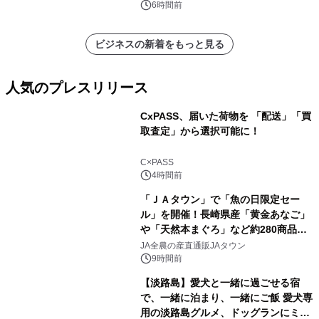
ポートを発表
6時間前
ビジネスの新着をもっと見る
人気のプレスリリース
CxPASS、届いた荷物を 「配送」「買
取査定」から選択可能に！
1
C×PASS
4時間前
「ＪＡタウン」で「魚の日限定セー
ル」を開催！長崎県産「黄金あなご」
や「天然本まぐろ」など約280商品を
2
販売！～毎月１０日の定例企画～
JA全農の産直通販JAタウン
9時間前
【淡路島】愛犬と一緒に過ごせる宿
で、一緒に泊まり、一緒にご飯 愛犬専
用の淡路島グルメ、ドッグランにミニ