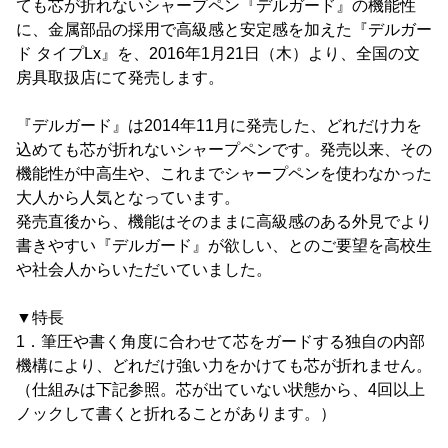
ても芯が折れないシャープペン『デルガード』の機能性
に、金属部品の採用で高級感と安定感を加えた『デルガー
ド タイプLx』を、2016年1月21日（木）より、全国の文
房具取扱店にて発売します。
『デルガード』は2014年11月に発売した、どれだけ力を
込めても芯が折れないシャープペンです。発売以来、その
機能性が中高生や、これまでシャープペンを使わなかった
大人から人気となっています。
発売直後から、機能はそのままに高級感のある外見でより
書きやすい『デルガード』が欲しい、とのご要望を高校生
や社会人からいただいていました。
▼特長
1．筆圧や書く角度に合わせて芯をガードする独自の内部
機構により、どれだけ強い力をかけても芯が折れません。
（仕組みは下記参照。芯が出ていない状態から、4回以上
ノックして書くと折れることがあります。）