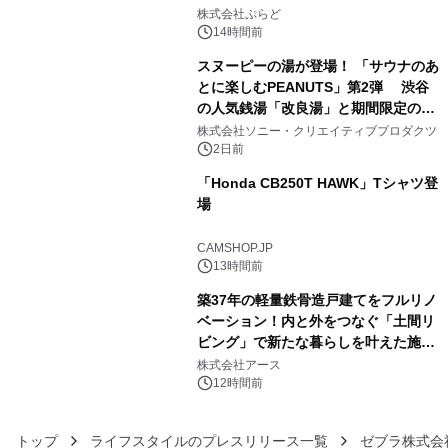
3
プール グランピングとトレーラーハウ
株式会社ぷらど
スの2施設で
14時間前
スヌーピーの湯が登場！ 「サウナのあ
とに楽しむPEANUTS」第2弾 渋谷
の人気銭湯「改良湯」と期間限定のコ
4
ラボレーション サウナイキタイコラ
株式会社ソニー・クリエイティブプロダクツ
ボグッズも発売決定！
2日前
「Honda CB250T HAWK」Tシャツ登
場
5
CAMSHOP.JP
13時間前
築37年の軽量鉄骨造戸建てをフルリノ
ベーション！内と外をつなぐ「土間リ
ビング」で新たな暮らしを叶えた施工
6
事例を株式会社アースが公開
株式会社アース
12時間前
トップ
ライフスタイルのプレスリリース一覧
ゼブラ株式会