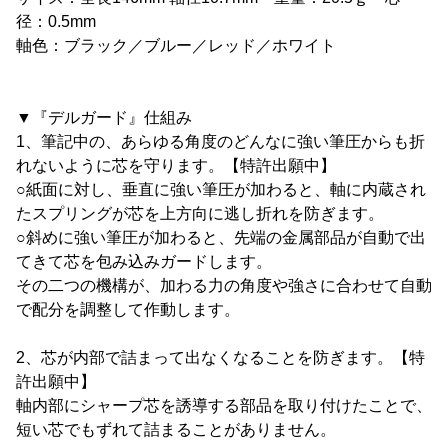
径：0.5mm
軸色：ブラック／ブルー／レッド／ホワイト
▼『デルガード』仕組み
1、筆記中の、あらゆる角度のどんなに強い筆圧からも折
れないように芯を守ります。【特許出願中】
○紙面に対し、垂直に強い筆圧が加わると、軸に内蔵され
たスプリングが芯を上方向に逃し折れを防ぎます。
○斜めに強い筆圧が加わると、先端の金属部品が自動で出
てきて芯を包み込みガードします。
その二つの機構が、加わる力の角度や強さに合わせて自動
で配分を調整して作動します。
2、芯が内部で詰まって出なくなることを防ぎます。【特
許出願中】
軸内部にシャープ芯を誘導する部品を取り付けたことで、
短い芯でもずれて詰まることがありません。