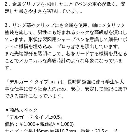
2．金属グリップを採用したことでペンの重心が低く、安
定した書きやすさを実現しています。
3．リング部やクリップにも金属を使用。軸にメタリック
塗装を施して、男性にも好まれるシックな高級感を演出し
ています。形状は製図用シャープペンを意識して細長いボ
ディに機構を埋め込み、プロっぽさを演出しています。
また先端部分を透明にして、芯をガードする機構を見せる
ことでメカニカルな高級時計のような印象になっていま
す。
『デルガード タイプLx』は、長時間勉強に使う学生や大
事な仕事に使う社会人のため、安心、安定して筆記に集中
できる設計になっています。
▼商品スペック
『デルガード タイプLx0.5』
価格：￥1,000＋税(税込￥1,080)
サイズ：全長146mm 軸径10.7mm 重量：20.5ｇ 芯