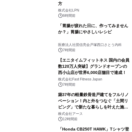
方
株式会社LPN
6時間前
「胃腸が疲れた日に、作ってみません
か？」胃腸にやさしいレシピ
医療法人社団信亮会戸塚西口さとう内科
7時間前
【エニタイムフィットネス 国内の会員
数120万人突破】グランドオープンの
西小山店が世界6,000店舗目で達成！
株式会社Fast Fitness Japan
7時間前
築37年の軽量鉄骨造戸建てをフルリノ
ベーション！内と外をつなぐ「土間リ
ビング」で新たな暮らしを叶えた施工
事例を株式会社アースが公開
株式会社アース
12時間前
「Honda CB250T HAWK」Tシャツ登