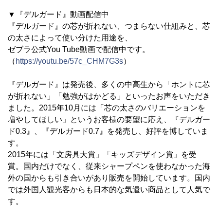
▼『デルガード』動画配信中
『デルガード』の芯が折れない、つまらない仕組みと、芯
の太さによって使い分けた用途を、
ゼブラ公式You Tube動画で配信中です。
（
https://youtu.be/57c_CHM7G3s
）
『デルガード』は発売後、多くの中高生から「ホントに芯
が折れない」「勉強がはかどる」といったお声をいただき
ました。2015年10月には「芯の太さのバリエーションを
増やしてほしい」というお客様の要望に応え、『デルガー
ド0.3』、『デルガード0.7』を発売し、好評を博していま
す。
2015年には「文房具大賞」「キッズデザイン賞」を受
賞。国内だけでなく、従来シャープペンを使わなかった海
外の国からも引き合いがあり販売を開始しています。国内
では外国人観光客からも日本的な気遣い商品として人気で
す。