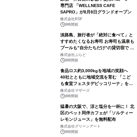
専門店 「WELLNESS CAFE
SAPRO」が8月8日グランドオープン
株式会社RSF
8時間前
淡路島、旅行者が「絶対に食べて」と
すすめたくなるお寿司 お寿司も温泉も
プールも"自分たちだけ"の貸切宿で 1
日1組限定「岩屋温泉 絵島別庭 海と
株式会社ぷらど
森」の握り寿司プラン
8時間前
食品ロス約3,000kgを地域の笑顔へ
40社とともに地域交流を育む 「こど
も食堂フェスタデピッコリーナ」を9
月5日(土)開催
株式会社マザーズ
8時間前
猛暑の大阪で、涼と塩分を一杯に！ 北
区のペット同伴カフェが「ソルティー
レモンジュース」を無料配布
株式会社グリーンアート
8時間前