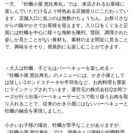
一方、『牡蠣小屋 恵比寿丸』では、来店されるお客様に
楽しんでいただけるよう特色ある店舗造りにこだわってい
ます。店舗入口に並ぶのは無数のちょうちん。お祭りさな
がらの賑やかさでお客様を迎えます。入り口をくぐると正
面には牡蠣を中心に様々な海鮮を陳列。普段、調理された
姿しか見たことがない食材も、素材のまま間近に見ること
で、興味をそそり、視覚的にも楽しむことができます。
＜大人は牡蠣、子どもはバーベキューを楽しめる＞
『牡蠣小屋 恵比寿丸』のメニューには、かき小屋として
は珍しい1ポンドステーキや手羽先など、お肉料理も豊富
にラインナップされています。運営元の株式会社Q太郎フ
ーズが行う出張バーベキューサービスで取り扱うお肉を取
り入れることで、従来のかき小屋にはないバーベキューと
牡蠣の融合を実現しました。
小さいお子様の場合、牡蠣が苦手なことがありますが、
『牡蠣小屋 恵比寿丸』では、親御さんは新鮮な牡蠣料理