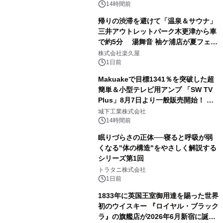
ボグッズも発売決定！
14時間前
帰りの渋滞を避けて「温泉＆サウナ」
三井アウトレットパーク木更津から車
で約5分 湯舞音 袖ケ浦店が夏フェア
2
メニューを提供
株式会社楽久屋
1日前
Makuakeで目標1341％を突破した超
簡単＆小型テレビ用アンプ 「SW TV
Plus」8月7日より一般販売開始！ ケ
3
ーブル1本つなぐだけ、テレビの音が
城下工業株式会社
ぐっと豊かに
14時間前
眠りづらさの正体──寝ると呼吸が弱
くなる"体の構造"をやさしく解説する
シリーズ第1回
4
トラタニ株式会社
1日前
1833年に英国王室御用達を賜った世界
初のウイスキー 『ロイヤル・ブラック
ラ』の旗艦店が2026年6月新宿に誕
5