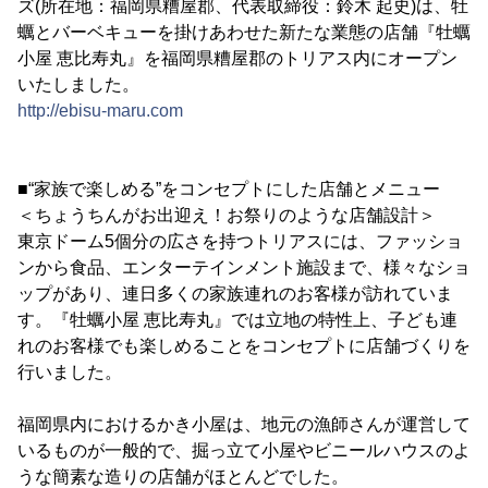
ズ(所在地：福岡県糟屋郡、代表取締役：鈴木 起史)は、牡
蠣とバーベキューを掛けあわせた新たな業態の店舗『牡蠣
小屋 恵比寿丸』を福岡県糟屋郡のトリアス内にオープン
いたしました。
http://ebisu-maru.com
■“家族で楽しめる”をコンセプトにした店舗とメニュー
＜ちょうちんがお出迎え！お祭りのような店舗設計＞
東京ドーム5個分の広さを持つトリアスには、ファッショ
ンから食品、エンターテインメント施設まで、様々なショ
ップがあり、連日多くの家族連れのお客様が訪れていま
す。『牡蠣小屋 恵比寿丸』では立地の特性上、子ども連
れのお客様でも楽しめることをコンセプトに店舗づくりを
行いました。
福岡県内におけるかき小屋は、地元の漁師さんが運営して
いるものが一般的で、掘っ立て小屋やビニールハウスのよ
うな簡素な造りの店舗がほとんどでした。