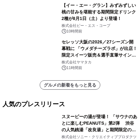
【イー・エー・グラン】みずみずしい
桃の甘みを堪能する期間限定ドリンク
2種が8月1日（土）より登場！
株式会社ピー・エス・コープ
10時間前
セレッソ大阪の2026／27シーズン開
幕戦に 「ウメダチーズラボ」が出店！
限定スイーツ販売＆選手直筆サイング
ッズが当たる抽選会を 8月8日に開催
株式会社ヤマタカ
11時間前
グルメの新着をもっと見る
人気のプレスリリース
スヌーピーの湯が登場！ 「サウナのあ
とに楽しむPEANUTS」第2弾 渋谷
の人気銭湯「改良湯」と期間限定のコ
1
ラボレーション サウナイキタイコラ
株式会社ソニー・クリエイティブプロダクツ