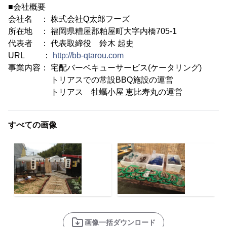
■会社概要
会社名 ： 株式会社Q太郎フーズ
所在地 ： 福岡県糟屋郡粕屋町大字内橋705-1
代表者 ： 代表取締役 鈴木 起史
URL ：
http://bb-qtarou.com
事業内容： 宅配バーベキューサービス(ケータリング)
トリアスでの常設BBQ施設の運営
トリアス 牡蠣小屋 恵比寿丸の運営
すべての画像
画像一括ダウンロード