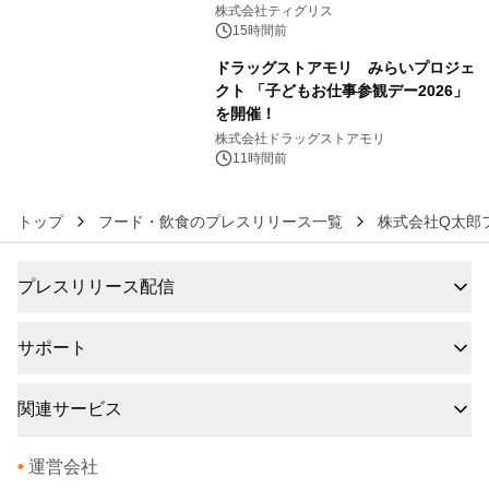
生 バカルディ ジャパンと連携した
株式会社ティグリス
没入型バー「BAR Arca」
15時間前
ドラッグストアモリ みらいプロジェ
クト 「子どもお仕事参観デー2026」
を開催！
6
株式会社ドラッグストアモリ
11時間前
トップ
フード・飲食のプレスリリース一覧
株式会社Q太郎
プレスリリース配信
サポート
関連サービス
•
運営会社