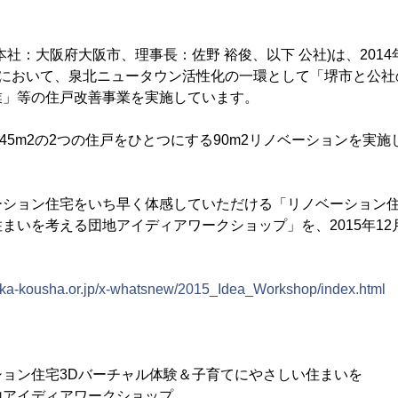
本社：大阪府大阪市、理事長：佐野 裕俊、以下 公社)は、201
)において、泉北ニュータウン活性化の一環として「堺市と公
業」等の住戸改善事業を実施しています。
と、45m2の2つの住戸をひとつにする90m2リノベーションを実施
ーション住宅をいち早く体感していただける「リノベーション住
まいを考える団地アイディアワークショップ」を、2015年12月
aka-kousha.or.jp/x-whatsnew/2015_Idea_Workshop/index.html
ョン住宅3Dバーチャル体験＆子育てにやさしい住まいを
ディアワークショップ