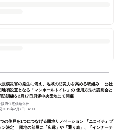
大規模災害の発生に備え、地域の防災力を高める取組み 公社
団地初設置となる「マンホールトイレ」の 使用方法の説明会と
消防訓練を2月17日貝塚中央団地にて開催
大阪府住宅供給公社
2019年2月7日 14:00
2つの住戸を1つにつなげる団地リノベーション 『ニコイチ』プ
ラン決定 団地の部屋に「広縁」や「通り庭」、「インナーテ