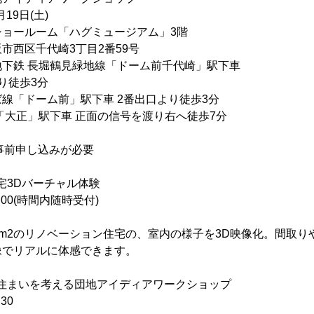
19日(土)
ョールーム「ハグミュージアム」3階
市西区千代崎3丁目2番59号
下鉄 長堀鶴見緑地線「ドーム前千代崎」駅下車
徒歩3分
ーム前」駅下車 2番出口より徒歩3分
」駅下車 正面の信号を渡り右へ徒歩7分
事前申し込みが必要
住宅3Dバーチャル体験
:00(時間内随時受付)
45m2のリノベーション住宅の、室内の様子を3D映像化。間取
像でリアルに体感できます。
しい住まいを考える団地アイディアワークショップ
30