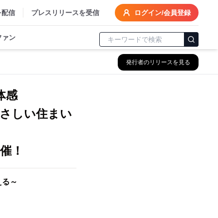
を配信
プレスリリースを受信
ログイン/会員登録
ファン
発行者のリリースを見る
体感
やさしい住まい
開催！
える～