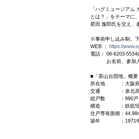
「ハグミュージアム
とは？」をテーマに
星田 逸郎氏を交え、
※事前申し込み制。
WEB ：
https://www.
電話： 06-6203-553
お名前、参加人数
■「茶山台団地」概要
所在地 ：大阪府堺
交通 ：泉北高速
総戸数 ：990戸
構造 ：鉄筋5
住戸専有面積：44.98m
築年 ：1971