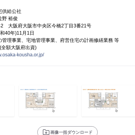
宅供給公社
佐野 裕俊
0042 大阪府大阪市中央区今橋2丁目3番21号
和40年)11月1日
の管理事業、宅地管理事業、府営住宅の計画修繕業務 等
円(全額大阪府出資)
w.osaka-kousha.or.jp/
画像一括ダウンロード