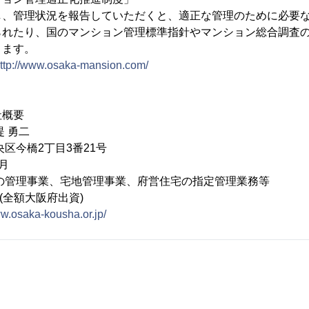
し、管理状況を報告していただくと、適正な管理のために必要
られたり、国のマンション管理標準指針やマンション総合調査
きます。
ttp://www.osaka-mansion.com/
社概要
堤 勇二
区今橋2丁目3番21号
月
の管理事業、宅地管理事業、府営住宅の指定管理業務等
円(全額大阪府出資)
ww.osaka-kousha.or.jp/