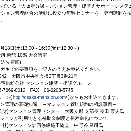
担っている『大阪府分譲マンション管理・建替えサポートシステ
ション管理組合の活動に役立つ無料セミナーを、専門講師を招い
す。
日(土)13:00～16:30(受付12:30～)
南館 10階 大会議室
込先着順)
ハガキで必要事項をご記入のうえお申込ください。
042 大阪市中央区今橋2丁目3番21号
社 マンション建替・相談グループ
012 FAX 06-6203-5745
ジ(
http://osaka-mansion.com/
)からもお申込できます。
ン管理の基礎知識 ～マンション管理規約の相談事例～
ション管理センター 大阪支部 支部長 長田 康夫氏
ションが利用できる補助金制度と長寿命化について
ンション計画修繕施工協会 中野谷 昌司氏