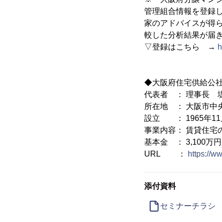
管理組合情報を登録
家のアドバイスが得
較した分析結果が届
▽登録はこちら →
h
◆大阪府住宅供給公
代表者 ： 理事長 
所在地 ： 大阪市中央
設立 ： 1965年11
事業内容： 賃貸住宅
基本金 ： 3,100万
URL ：
https://w
添付資料
セミナーチラシ