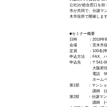
公社)が総合窓口を
市が共同で、分譲マン
木市役所で開催しま
■セミナー概要
日時 ：2018年8月18
会場 ：茨木市役所 
定員 ：100名(申
申込方法 ：FAX、
申込先 ：〒541-0
大阪府住宅供給公
電話 06-7669-0
ホームペー
第1部 ：マンショ
講師 (公財)マン
第2部 ：分譲マン
講師 (一社)マ