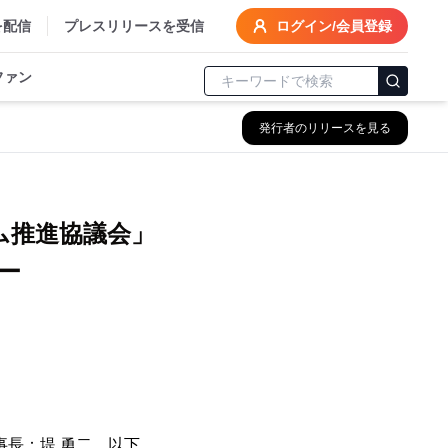
を配信
プレスリリースを受信
ログイン/会員登録
ファン
発行者のリリースを見る
ム推進協議会」
ー
事長：堤 勇二、以下、