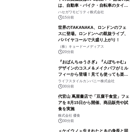
は、自動車・バイク・自転車のタイヤ
バーストが増加 簡単にできる予防法
ハセガワモビリティ株式会社
をご紹介
15分前
世界のTAKANAKA、ロンドンのフェ
スに登場。ロンドンへの凱旋ライブ、
パパイヤコールで大盛り上がり！
（株）キョードーメディアス
20分前
『おぱんちゅうさぎ』『んぽちゃむ』
デザインのコスメ＆メイクパフがミル
フィーから登場！見ても使っても楽し
い、ポップでキュートなコレクショ
ライフスタイルカンパニー株式会社
ン。
30分前
代官山 蔦屋書店で「豆腐干食堂」フェ
アを 8月15日から開催、商品販売や試
食を実施
株式会社 優食
30分前
＜ケイウノ＞生まれたときの身長と同