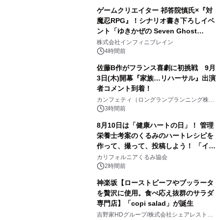
ゲームクリエイター 祁答院慎氏×『対
魔忍RPG』！シナリオ書き下ろしイベ
ント「ゆきかぜの Seven Ghost
2
Stories」特設サイト＆特別動画を公
株式会社インフィニブレイン
開！
4時間前
佐藤B作がフランス喜劇に初挑戦 9月
3日(木)開幕『家族…リハーサル』出演
者コメント到着！
3
カンフェティ（ロングランプランニング株式
会社）
3時間前
8月10日は「健康ハートの日」！ 管理
栄養士考案のくるみのハートレシピを
作って、撮って、投稿しよう！ 「イン
4
スタグラムフォトコンテスト」 8月
カリフォルニアくるみ協会
10日(月)よりスタート
2時間前
神楽坂【ローストビーフやブッラータ
を贅沢に使用。食べ応え抜群のサラダ
専門店】「copi salad」が誕生
5
吉野家HDグループ/株式会社シェアレストラ