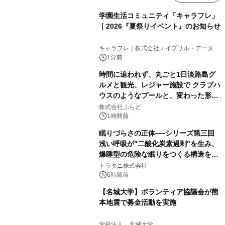
学園生活コミュニティ「キャラフレ」
｜2026『夏祭りイベント』のお知らせ
キャラフレ｜株式会社エイプリル・データ・
デザインズ
1分前
時間に追われず、丸ごと1日淡路島グ
ルメと観光、レジャー施設で クラブハ
ウスのようなプールと、変わった形の
サウナも 「THE BOXY AWAJI」のお
株式会社ぷらど
得な素泊まり連泊プランで
1時間前
眠りづらさの正体──シリーズ第三回
浅い呼吸が"二酸化炭素過剰"を生み、
爆睡型の危険な眠りをつくる構造を解
説
トラタニ株式会社
6時間前
【名城大学】ボランティア協議会が熊
本地震で募金活動を実施
学校法人 名城大学