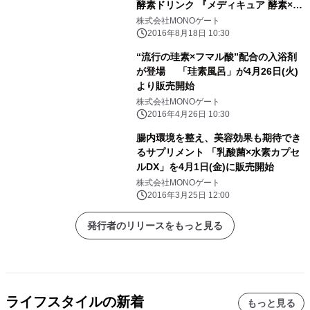
酵素ドリンク 『メディキュア 酵素×酵
素』8月20日発売！
株式会社MONOゲート
2016年8月18日 10:30
“流行の珪素×フマル酸”配合の入浴剤
が登場 「珪素風呂」が4月26日(火)
より販売開始
株式会社MONOゲート
2016年4月26日 10:30
腸内環境を整え、美容効果も期待でき
るサプリメント 「乳酸菌×水素カプセ
ルDX」を4月1日(金)に販売開始
株式会社MONOゲート
2016年3月25日 12:00
発行者のリリースをもっと見る
ライフスタイルの新着
もっと見る