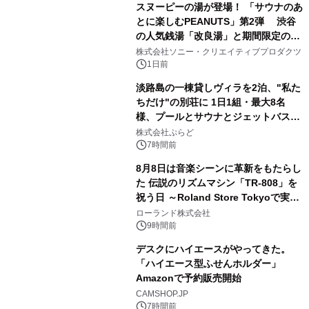
スヌーピーの湯が登場！ 「サウナのあ
とに楽しむPEANUTS」第2弾 渋谷
の人気銭湯「改良湯」と期間限定のコ
2
ラボレーション サウナイキタイコラ
株式会社ソニー・クリエイティブプロダクツ
ボグッズも発売決定！
1日前
淡路島の一棟貸しヴィラを2泊、"私た
ちだけ"の別荘に 1日1組・最大8名
様、プールとサウナとジェットバス付
3
きで Villa Mon Temps AWAJIの連泊
株式会社ぷらど
素泊りプラン
7時間前
8月8日は音楽シーンに革新をもたらし
た 伝説のリズムマシン「TR-808」を
祝う日 ～Roland Store Tokyoで実機
4
を展示しての 記念キャンペーンを開
ローランド株式会社
催 英国ラジオ「NTS」の 特別プログ
9時間前
ラムや、「TR-808」を愛する伝説的
デスクにハイエースがやってきた。
アーティストを フィーチャーしたアニ
「ハイエース型ふせんホルダー」
メーションを公開～
Amazonで予約販売開始
5
CAMSHOP.JP
7時間前