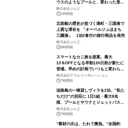
ウスのようなプールと、変わった形の
サウナも 「THE BOXY AWAJI」のお
株式会社ぷらど
得な素泊まり連泊プランで
1時間前
北前船の歴史が息づく港町・三国湊で
上質な滞在を 「オーベルジュほまち
三國湊」 1泊2食付の旅行商品を発売
株式会社ぷらど
6時間前
スマートなカニ旅を提案。最大
13％OFFとなる早割120日前が新たに
登場。早めの計画でいつもと変わらぬ
大人の冬旅を。ー夕日ヶ浦温泉「佳松
株式会社アウルコーポレーション
苑 別邸ふうか」ー
7時間前
淡路島の一棟貸しヴィラを2泊、"私た
ちだけ"の別荘に 1日1組・最大8名
様、プールとサウナとジェットバス付
きで Villa Mon Temps AWAJIの連泊
株式会社ぷらど
素泊りプラン
7時間前
“素材の次は、たれで勝負。”全国約