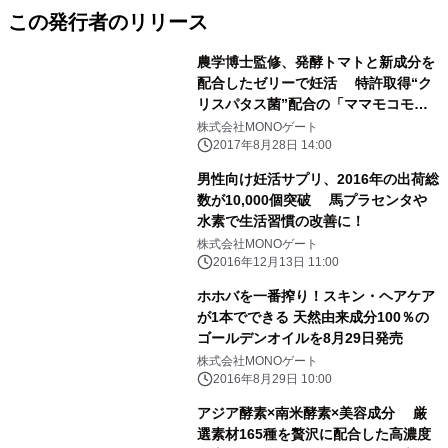
この発行者のリリース
農学博士監修、発酵トマトと新成分を
配合したゼリーで妊活 特許取得“ク
リスパタス菌”配合の「ママモコモ」
を8/28発売！
株式会社MONOゲート
2017年8月28日 14:00
男性向け妊活サプリ、2016年の出荷総
数が10,000個突破 馬プラセンタや
水素で生活習慣の改善に！
株式会社MONOゲート
2016年12月13日 11:00
ホホバを一番搾り！スキン・ヘアケア
が1本でできる 天然由来成分100％の
ゴールデンオイルを8月29日発売
株式会社MONOゲート
2016年8月29日 10:00
アジア酵素×南米酵素×美容成分 厳
選素材165種を贅沢に配合した高濃度