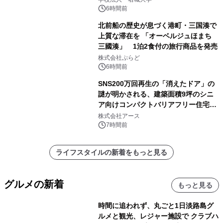
6時間前
北前船の歴史が息づく港町・三国湊で
上質な滞在を 「オーベルジュほまち
三國湊」 1泊2食付の旅行商品を発売
株式会社ぷらど
6時間前
SNS200万回再生の「消えたドア」の
謎が明かされる、建築面積9坪のシニ
ア向けコンパクトバリアフリー住宅が
誕生
株式会社アース
7時間前
ライフスタイルの新着をもっと見る
グルメの新着
もっと見る
時間に追われず、丸ごと1日淡路島グ
ルメと観光、レジャー施設で クラブハ