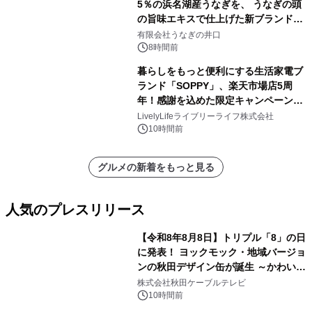
5％の浜名湖産うなぎを、 うなぎの頭
の旨味エキスで仕上げた新ブランド
「井口の誉」誕生
有限会社うなぎの井口
8時間前
暮らしをもっと便利にする生活家電ブ
ランド「SOPPY」、楽天市場店5周
年！感謝を込めた限定キャンペーンを
8月10日より開催
LivelyLifeライブリーライフ株式会社
10時間前
グルメの新着をもっと見る
人気のプレスリリース
【令和8年8月8日】トリプル「8」の日
に発表！ ヨックモック・地域バージョ
ンの秋田デザイン缶が誕生 ～かわいい
1
秋田犬の子犬と秋田の四季と名所を巡
株式会社秋田ケーブルテレビ
るパッケージ～ 9月1日(火)秋田県内で
10時間前
販売開始