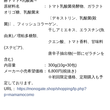
酵トマト×乳酸菌～
原材料名 ： トマト乳酸菌発酵物、ガラクト
オリゴ糖、乳酸菌末
〔デキストリン、乳酸菌(殺
菌)〕、フィッシュコラーゲン、
干しアミエキス、エラスチン(魚
由来)／増粘多糖類、
クエン酸、トマト香料、甘味料
(ステビア)、
唐辛子抽出物(一部にゼラチンを
含む)
内容量 ： 300g(10g×30包)
メーカー小売希望価格： 6,800円(税抜き)
※初回限定価格、定期購入も予
定しております。
URL：
https://monogate.shop/shopping/lp.php?
p=mamamocomo