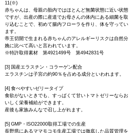
11(※)
赤ちゃんは、母親の胎内ではほとんど無菌状態に近い状態
ですが、出産の際に産道でお母さんの体内にある細菌を取
り込むことで、初めて腸内フローラを作り、体を守ってい
ます。
帝王切開で生まれる赤ちゃんのアレルギーリスクは自然分
娩に比べて高いと言われています。
※特許取得素材 第4921499号 第4942831号
[3] 国産エラスチン・コラーゲン配合
エラスチンは子宮の約90％を占める成分といわれます。
[4] 食べやすいゼリータイプ
食欲がないときでも、すっぱくて甘いトマトゼリーならお
いしく栄養補給ができます。
産後も家族みんなで召し上がれます。
[5] GMP・ISO22000取得工場での生産
長野県にあるママモコモ生産工場では徹底した品質管理を