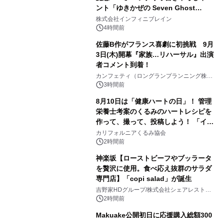
ント「ゆきかぜの Seven Ghost
2
Stories」特設サイト＆特別動画を公
株式会社インフィニブレイン
開！
4時間前
佐藤B作がフランス喜劇に初挑戦 9月
3日(木)開幕『家族…リハーサル』出演
者コメント到着！
3
カンフェティ（ロングランプランニング株式
会社）
3時間前
8月10日は「健康ハートの日」！ 管理
栄養士考案のくるみのハートレシピを
作って、撮って、投稿しよう！ 「イン
4
スタグラムフォトコンテスト」 8月
カリフォルニアくるみ協会
10日(月)よりスタート
2時間前
神楽坂【ローストビーフやブッラータ
を贅沢に使用。食べ応え抜群のサラダ
専門店】「copi salad」が誕生
5
吉野家HDグループ/株式会社シェアレストラ
ン
2時間前
Makuake公開初日に応援購入総額300