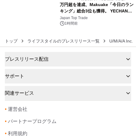
万円超を達成、Makuake「今日のラン
キング」総合3位も獲得。 YECHAN音
6
浴シンギングボウル第2弾の大型サイ
Japan Top Trade
ズ（XL・2XL・3XL）を先行販売中
1時間前
トップ
ライフスタイルのプレスリリース一覧
U/M/A/A Inc.
プレスリリース配信
サポート
関連サービス
•
運営会社
•
パートナープログラム
•
利用規約