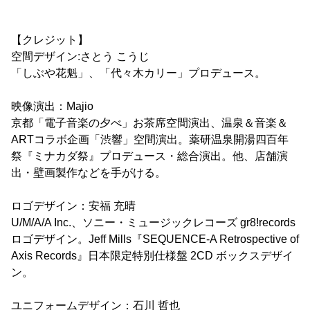
【クレジット】
空間デザイン:さとう こうじ
「しぶや花魁」、「代々木カリー」プロデュース。
映像演出：Majio
京都「電子音楽の夕べ」お茶席空間演出、温泉＆音楽＆
ARTコラボ企画「渋響」空間演出。薬研温泉開湯四百年
祭『ミナカダ祭』プロデュース・総合演出。他、店舗演
出・壁画製作などを手がける。
ロゴデザイン：安福 充晴
U/M/A/A Inc.、ソニー・ミュージックレコーズ gr8!records
ロゴデザイン。Jeff Mills『SEQUENCE-A Retrospective of
Axis Records』日本限定特別仕様盤 2CD ボックスデザイ
ン。
ユニフォームデザイン：石川 哲也