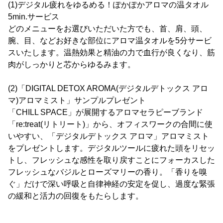
(1)デジタル疲れをゆるめる！ぽかぽかアロマの温タオル
5min.サービス
どのメニューをお選びいただいた方でも、首、肩、頭、
腕、目、などお好きな部位にアロマ温タオルを5分サービ
スいたします。温熱効果と精油の力で血行が良くなり、筋
肉がしっかりと芯からゆるみます。
(2)「DIGITAL DETOX AROMA(デジタルデトックス アロ
マ)アロマミスト」サンプルプレゼント
「CHILL SPACE」が展開するアロマセラピーブランド
「re:treat(リトリート)」から、オフィスワークの合間に使
いやすい、「デジタルデトックス アロマ」アロマミスト
をプレゼントします。デジタルツールに疲れた頭をリセッ
トし、フレッシュな感性を取り戻すことにフォーカスした
フレッシュなバジルとローズマリーの香り。「香りを嗅
ぐ」だけで深い呼吸と自律神経の安定を促し、過度な緊張
の緩和と活力の回復をもたらします。