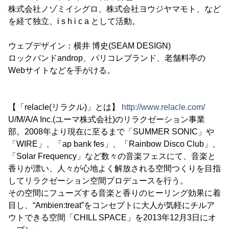
株式会社ノゾミイシグロ、株式会社ヨウジヤマモト、など
を経て独立、i s h i c a として活動。
ウェブデザイン：横井 博史(SEAM DESIGN)
ロックバンドandrop、パリコレブランド、老舗料亭の
Webサイトなどを手がける。
【「relacle(リラクル)」とは】
http://www.relacle.com/
U/M/A/A Inc.(ユーマ株式会社)のリラクゼーション事業
部。2008年より現在に至るまで「SUMMER SONIC」や
「WIRE」、「ap bank fes」、「Rainbow Disco Club」、
「Solar Frequency」など数々の音楽フェスにて、音楽と
香りが漂い、人々が心地よく解放される空間つくりを目指
してリラクゼーション空間プロデュースを行う。
その空間にフューズする音楽と香りのヒーリング効果に着
目し、“Ambien:treat”をコンセプトに大人が気軽にチルア
ウトできる空間「CHILL SPACE」を2013年12月3日にオ