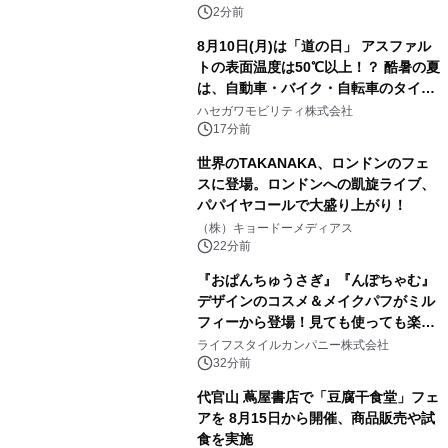
2分前
8月10日(月)は「道の日」 アスファル
トの表面温度は50℃以上！？ 酷暑の夏
は、自動車・バイク・自転車のタイヤ
バーストが増加 簡単にできる予防法
ハセガワモビリティ株式会社
をご紹介
17分前
世界のTAKANAKA、ロンドンのフェ
スに登場。ロンドンへの凱旋ライブ、
パパイヤコールで大盛り上がり！
（株）キョードーメディアス
22分前
『おぱんちゅうさぎ』『んぽちゃむ』
デザインのコスメ＆メイクパフがミル
フィーから登場！見ても使っても楽し
い、ポップでキュートなコレクショ
ライフスタイルカンパニー株式会社
ン。
32分前
代官山 蔦屋書店で「豆腐干食堂」フェ
アを 8月15日から開催、商品販売や試
食を実施