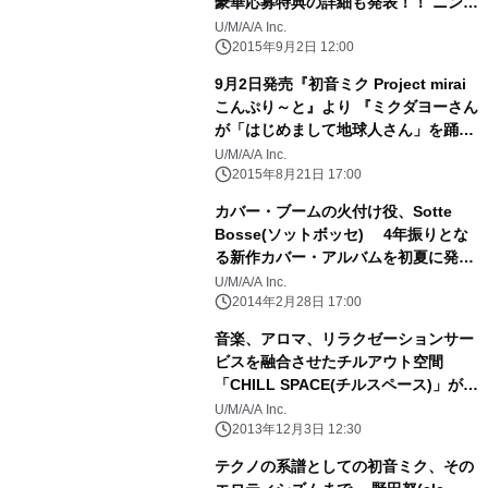
豪華応募特典の詳細も発表！！ ニンテ
ンドー3DS用ゲーム「初音ミク
U/M/A/A Inc.
Project mirai」シリーズの 歴代楽曲約
2015年9月2日 12:00
100曲を収録した豪華BOXセット
9月2日発売『初音ミク Project mirai
こんぷり～と』より 『ミクダヨーさん
が「はじめまして地球人さん」を踊っ
てみた』と、 ルームBGM、ボーカル
U/M/A/A Inc.
チェンジVer.の試聴動画を公開！！
2015年8月21日 17:00
カバー・ブームの火付け役、Sotte
Bosse(ソットボッセ) 4年振りとな
る新作カバー・アルバムを初夏に発売
決定！
U/M/A/A Inc.
2014年2月28日 17:00
音楽、アロマ、リラクゼーションサー
ビスを融合させたチルアウト空間
「CHILL SPACE(チルスペース)」が渋
谷クロスタワー内に12月3日オープン
U/M/A/A Inc.
2013年12月3日 12:30
テクノの系譜としての初音ミク、その