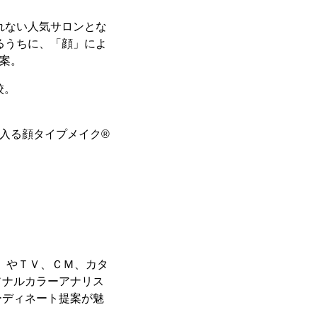
れない人気サロンとな
るうちに、「顔」によ
案。
校。
入る顔タイプメイク®
花」やＴＶ、ＣＭ、カタ
ソナルカラーアナリス
ーディネート提案が魅