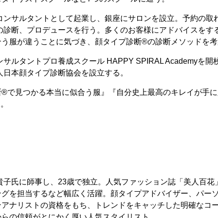
ジコンサルタントとして起業し、銀座にサロンを設立。予約の取
上の診断、プロデュースを行う。多くのお客様にアドバイスをす
合う服が違うことに気づき、顔タイプ診断®の診断メソッドを考
サルタントプロ養成スクール HAPPY SPIRAL Academyを開
法人日本顔タイプ診断協会を設立する。
断®で見つかる本当に似合う服』『自分史上最高のキレイが手に
る。
木貴子氏に師事し、23歳で独立。人気ファッション誌「美人百
ングを担当するなど幅広く活躍。顔タイプアドバイザー、パー
ンアナリストの資格をもち、トレンドをキャッチした明確なコ
からの信頼がとにかく厚い人気スタイリスト。