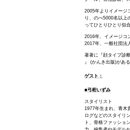
2005年よりイメー
り、のべ5000名以
ってひとりひとり似
2016年、イメージコン
2017年、一般社団
著著に『顔タイプ診
』 (かんき出版)があ
ゲスト：
■弓桁いずみ
スタイリスト
1977年生まれ、青
ログなどのスタイリ
ト、骨格ファッショ
力。編集者やモデル