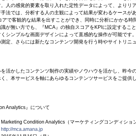
す。人の感覚的要素を取り入れた定性データによって、よりリ
析手法では、分析する人の主観によって結果が変わるケースが
スコアで客観的な結果を出すことができ、同時に分析にかかる時
識が無い方でも、『MCA』の独自スコアをKPIに設定するこ
すくシンプルな画面デザインによって直感的な操作が可能です
の測定、さらには新たなコンテンツ開発を行う時やサイトリニ
ルを活かしたコンテンツ制作の実績やノウハウを活かし、昨今
べく、本サービスを軸にあらゆるコンテンツサービスをご提供
tion Analytics』について
ng Condition Analytics（マーケティングコンディ
：
http://mca.amana.jp