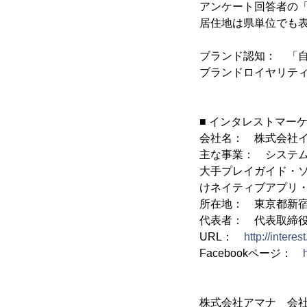
アンケート回答者の
居住地は県単位でも
ブランド認知： 「
ブランドロイヤリテ
■ インタレストマー
会社名： 株式会社
主な事業： システ
大手プレイガイド・
けネイティブアプリ・
所在地： 東京都新宿区
代表者： 代表取締
URL：
http://interes
Facebookページ：
株式会社アマナ 会