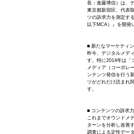
長：進藤博信）は、
東京都新宿区、代表
ツの訴求力を測定する『Ma
以下MCA）』を開発
■ 新たなマーケティ
昨今、デジタルメデ
す。特に2014年は
メディア（コーポレ
ンテンツ発信を行う
ツがどれだけ読まれ
す。
■ コンテンツの訴求力
これまでオウンドメ
ターンを分析し改善
調査による定性デー