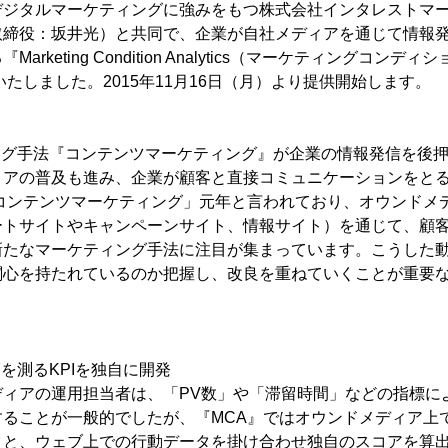
デジタルマーケティングに強みをもつ株式会社インタレストマ
取締役：坂井光）と共同で、企業が自社メディアを通じて情報
rketing Condition Analytics（マーケティングコン
いたしました。2015年11月16日（月）より提供開始します。
ング手法『コンテンツマーケティング』が企業の情報発信を後
ィアの普及も進み、企業が顧客と直接コミュニケーションをと
「コンテンツマーケティング」元年と言われており、オウンドメ
ートサイトやキャンペーンサイト、情報サイト）を通じて、顧
新たなマーケティング手法に注目が集まっています。こうした
関心を持たれているのか把握し、改良を重ねていくことが重要
を測るKPIを独自に開発
ディアの運用担当者は、「PV数」や「滞留時間」などの指標に
することが一般的でしたが、『MCA』ではオウンドメディア上
タと、ウェブ上での行動データを掛け合わせ独自のスコアを算