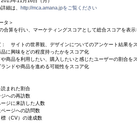
5年11月16日（月）
の詳細は、
http://mca.amana.jpをご覧ください
ータ＞
アの合算を行い、マーケティングスコアとして総合スコアを表示
度： サイトの世界観、デザインについてのアンケート結果を
商品に興味をどの程度持ったかをスコア化
ドや商品を利用したい、購入したいと感じたユーザーの割合を
ブランドや商品を進める可能性をスコア化
を読まれた割合
ージへの再訪数
ページに来訪した人数
象ページへの訪問数
標（CV）の達成数