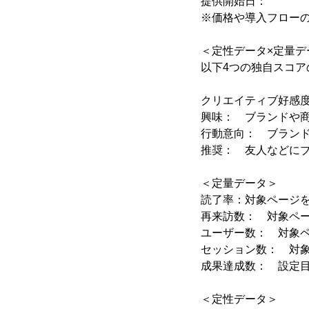
提供開始日： 201
※価格や導入フロー
＜定性データ×定量デ
以下4つの独自スコ
クリエイティブ好感
興味： ブランドや
行動意向： ブラン
推奨： 友人などに
＜定量データ＞
読了率：対象ページ
再来訪数： 対象ペ
ユーザー数： 対象
セッション数： 対
成果達成数： 設定目
＜定性データ＞