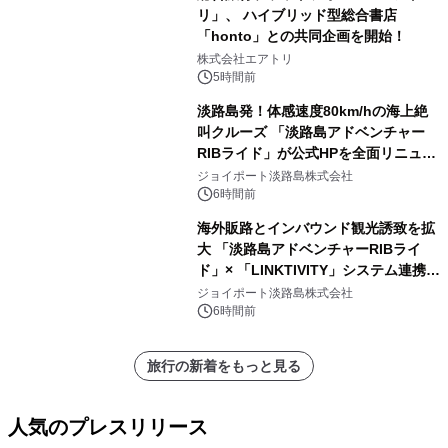
リ」、 ハイブリッド型総合書店
「honto」との共同企画を開始！
株式会社エアトリ
5時間前
淡路島発！体感速度80km/hの海上絶
叫クルーズ 「淡路島アドベンチャー
RIBライド」が公式HPを全面リニュー
アル！ ～スマホで即予約完了の「スマ
ジョイポート淡路島株式会社
ート設計」へ刷新～
6時間前
海外販路とインバウンド観光誘致を拡
大 「淡路島アドベンチャーRIBライ
ド」× 「LINKTIVITY」システム連携を
開始！
ジョイポート淡路島株式会社
6時間前
旅行の新着をもっと見る
人気のプレスリリース