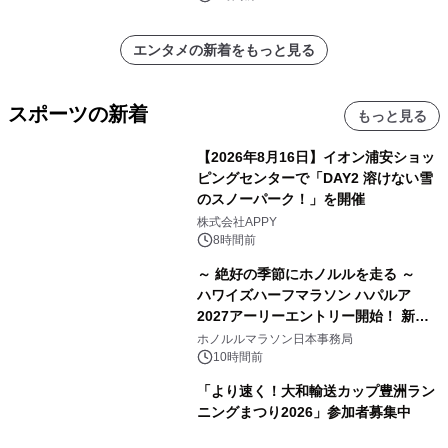
エンタメの新着をもっと見る
スポーツの新着
もっと見る
【2026年8月16日】イオン浦安ショッ
ピングセンターで「DAY2 溶けない雪
のスノーパーク！」を開催
株式会社APPY
8時間前
～ 絶好の季節にホノルルを走る ～
ハワイズハーフマラソン ハパルア
2027アーリーエントリー開始！ 新カ
テゴリー「ハパルアIKI(イキ)」(約
ホノルルマラソン日本事務局
13.4km)が登場
10時間前
「より速く！大和輸送カップ豊洲ラン
ニングまつり2026」参加者募集中