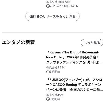
株式会社Brick Wall
2026年2月18日 14:26
発行者のリリースをもっと見る
エンタメの新着
もっと見る
『Karous -The Blur of Re:venant-
New Order』 2027年1月発売予定！
クラウドファンディングを8月8日より
開始
株式会社RS34
5時間前
『FUNBOO(ファンブー)』が、スシロ
ーとGAZOO Racing 初コラボキャン
ペーンに登場 全国のスシロー店舗で
GR 4車種の FUNBOO(ミニカー)付き
株式会社JAM
メニューが展開されます
5時間前