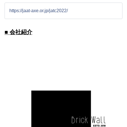
https://jaat-axe.or.jp/jatc2022/
■ 会社紹介