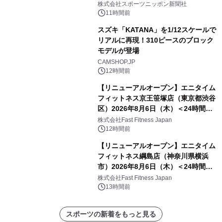
株式会社スポーツニッポン新聞社
11時間前
スズキ「KATANA」を1/12スケールで
リアルに再現！310ピースのブロック
モデルが登場
CAMSHOP.JP
12時間前
【リニューアルオープン】エニタイム
フィットネス京王笹塚店（東京都渋谷
区）2026年8月6日（木）＜24時間年
中無休のフィットネスジム＞
株式会社Fast Fitness Japan
12時間前
【リニューアルオープン】エニタイム
フィットネス綱島店（神奈川県横浜
市）2026年8月6日（木）＜24時間年
中無休のフィットネスジム＞
株式会社Fast Fitness Japan
13時間前
スポーツの新着をもっと見る