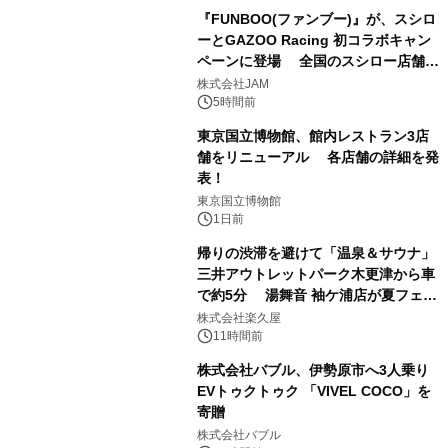
『FUNBOO(ファンブー)』が、スシロ
ーとGAZOO Racing 初コラボキャン
ペーンに登場 全国のスシロー店舗で
1
GR 4車種の FUNBOO(ミニカー)付き
株式会社JAM
メニューが展開されます
5時間前
東京国立博物館、館内レストラン3店
舗をリニューアル 各店舗の詳細を発
表！
2
東京国立博物館
1日前
帰りの渋滞を避けて「温泉＆サウナ」
三井アウトレットパーク木更津から車
で約5分 湯舞音 袖ケ浦店が夏フェア
3
メニューを提供
株式会社楽久屋
11時間前
株式会社バブル、伊勢原市へ3人乗り
EVトゥクトゥク 「VIVEL COCO」を
寄贈
4
株式会社バブル