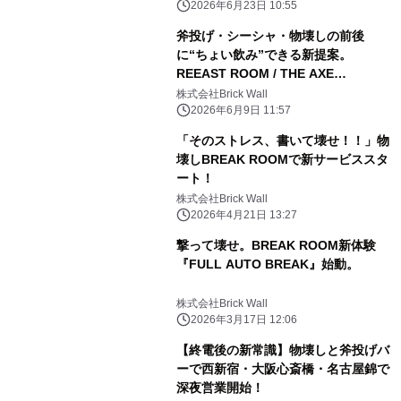
2026年6月23日 10:55
斧投げ・シーシャ・物壊しの前後
に“ちょい飲み”できる新提案。
REEAST ROOM / THE AXE
THROWING BARが税込1,000円の
株式会社Brick Wall
「せんべろ」企画を6月15日より試験
2026年6月9日 11:57
開始
「そのストレス、書いて壊せ！！」物
壊しBREAK ROOMで新サービススタ
ート！
株式会社Brick Wall
2026年4月21日 13:27
撃って壊せ。BREAK ROOM新体験
『FULL AUTO BREAK』始動。
株式会社Brick Wall
2026年3月17日 12:06
【終電後の新常識】物壊しと斧投げバ
ーで西新宿・大阪心斎橋・名古屋錦で
深夜営業開始！