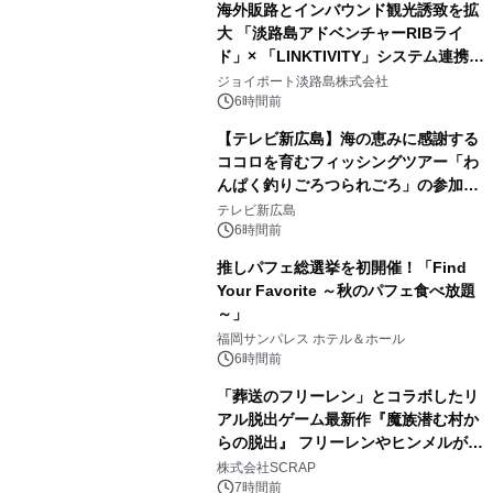
海外販路とインバウンド観光誘致を拡
大 「淡路島アドベンチャーRIBライ
ド」× 「LINKTIVITY」システム連携を
開始！
ジョイポート淡路島株式会社
6時間前
【テレビ新広島】海の恵みに感謝する
ココロを育むフィッシングツアー「わ
んぱく釣りごろつられごろ」の参加小
学生を募集
テレビ新広島
6時間前
推しパフェ総選挙を初開催！「Find
Your Favorite ～秋のパフェ食べ放題
～」
福岡サンパレス ホテル＆ホール
6時間前
「葬送のフリーレン」とコラボしたリ
アル脱出ゲーム最新作『魔族潜む村か
らの脱出』 フリーレンやヒンメルが武
器を手に魔族を見据える描き下ろしメ
株式会社SCRAP
インビジュアル公開
7時間前