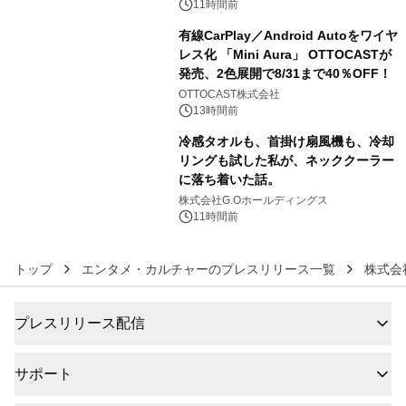
11時間前
有線CarPlay／Android Autoをワイヤ
レス化 「Mini Aura」 OTTOCASTが
発売、2色展開で8/31まで40％OFF！
5
OTTOCAST株式会社
13時間前
冷感タオルも、首掛け扇風機も、冷却
リングも試した私が、ネッククーラー
に落ち着いた話。
6
株式会社G.Oホールディングス
11時間前
トップ
エンタメ・カルチャーのプレスリリース一覧
株式会社B
プレスリリース配信
サポート