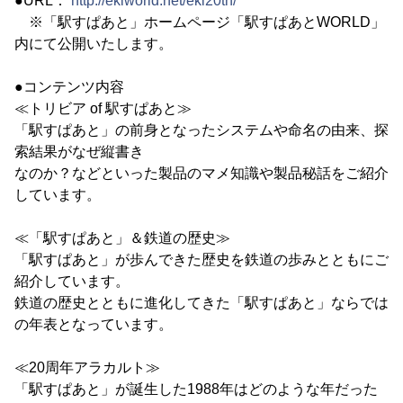
●URL：
http://ekiworld.net/eki20th/
※「駅すぱあと」ホームページ「駅すぱあとWORLD」
内にて公開いたします。
●コンテンツ内容
≪トリビア of 駅すぱあと≫
「駅すぱあと」の前身となったシステムや命名の由来、探
索結果がなぜ縦書き
なのか？などといった製品のマメ知識や製品秘話をご紹介
しています。
≪「駅すぱあと」＆鉄道の歴史≫
「駅すぱあと」が歩んできた歴史を鉄道の歩みとともにご
紹介しています。
鉄道の歴史とともに進化してきた「駅すぱあと」ならでは
の年表となっています。
≪20周年アラカルト≫
「駅すぱあと」が誕生した1988年はどのような年だった