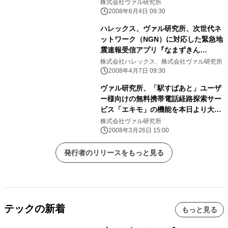
売
株式会社ヴァル研究所
2008年6月4日 09:30
ハレックス、ヴァル研究所、次世代ネ
ットワーク（NGN）に対応した緊急地
震速報受信アプリ『なまずきん
Desktop』を本日より「緊急地震速報
株式会社ハレックス、株式会社ヴァル研究所
フレッツタイプ」にて提供開始
2008年4月7日 09:30
ヴァル研究所、「駅すぱあと」ユーザ
ー様向けの無料携帯電話経路探索サー
ビス「エキモ」の機能を本日より大幅
に強化いたします
株式会社ヴァル研究所
2008年3月26日 15:00
発行者のリリースをもっと見る
テックの新着
もっと見る