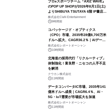
プロeスポーツチーム『AXIZ WAVE』
のPOP UP SHOPが2026年8月1日(土)
よりSHIBUYA TSUTAYA 6階 IP書店で
開催決定！！
株式会社ClaN Entertainment
9時間前
コパッケージド・オプティクス
（CPO）市場、2035年28億8,700万米
ドルへ拡大、CAGR36.2％｜AIデータ
センター・高速光通信需要が成長を加
株式会社レポートオーシャン
速
10時間前
北海道の採用代行「リクルーティブ」
体制強化！富良野・ニセコの人手不足
を解消
クウカン株式会社
11時間前
データコンバータIC市場、2035年141
億米ドルへ成長｜CAGR6.4％、AI・
5G・IoT需要が市場拡大を加速
株式会社レポートオーシャン
11時間前