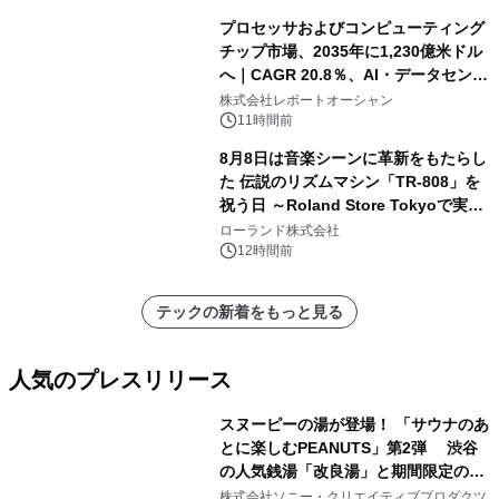
プロセッサおよびコンピューティング
チップ市場、2035年に1,230億米ドル
へ｜CAGR 20.8％、AI・データセンタ
ー需要が成長を牽引
株式会社レポートオーシャン
11時間前
8月8日は音楽シーンに革新をもたらし
た 伝説のリズムマシン「TR-808」を
祝う日 ～Roland Store Tokyoで実機
を展示しての 記念キャンペーンを開
ローランド株式会社
催 英国ラジオ「NTS」の 特別プログ
12時間前
ラムや、「TR-808」を愛する伝説的
アーティストを フィーチャーしたアニ
テックの新着をもっと見る
メーションを公開～
人気のプレスリリース
スヌーピーの湯が登場！ 「サウナのあ
とに楽しむPEANUTS」第2弾 渋谷
の人気銭湯「改良湯」と期間限定のコ
1
ラボレーション サウナイキタイコラ
株式会社ソニー・クリエイティブプロダクツ