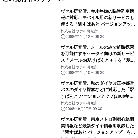
ヴァル研究所、年末年始の臨時列車情
報に対応、モバイル用の新サービスも
使える「駅すぱあと バージョンアップ
(2008年12月)」を11月28日に発売
株式会社ヴァル研究所
2008年11月12日 09:30
ヴァル研究所、メールのみで経路探索
を可能にするケータイ向けの新サービ
ス「メールde駅すぱあと＋」を「駅す
ぱあと」ユーザー向けに公開
株式会社ヴァル研究所
2008年11月10日 09:30
ヴァル研究所、秋のダイヤ改正や都営
バスのダイヤ探索などに対応した「駅
すぱあと バージョンアップ(2008年10
月)」を10月2日に発売
株式会社ヴァル研究所
2008年9月17日 09:30
ヴァル研究所 東京メトロ副都心線開
業情報など最新ダイヤ情報を収録した
「駅すぱあと バージョンアップ」を発