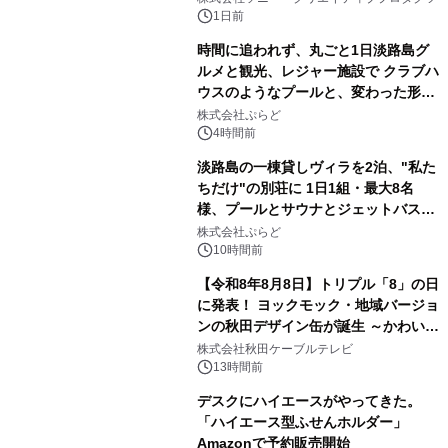
ボグッズも発売決定！
1日前
時間に追われず、丸ごと1日淡路島グ
ルメと観光、レジャー施設で クラブハ
ウスのようなプールと、変わった形の
2
サウナも 「THE BOXY AWAJI」のお
株式会社ぷらど
得な素泊まり連泊プランで
4時間前
淡路島の一棟貸しヴィラを2泊、"私た
ちだけ"の別荘に 1日1組・最大8名
様、プールとサウナとジェットバス付
3
きで Villa Mon Temps AWAJIの連泊
株式会社ぷらど
素泊りプラン
10時間前
【令和8年8月8日】トリプル「8」の日
に発表！ ヨックモック・地域バージョ
ンの秋田デザイン缶が誕生 ～かわいい
4
秋田犬の子犬と秋田の四季と名所を巡
株式会社秋田ケーブルテレビ
るパッケージ～ 9月1日(火)秋田県内で
13時間前
販売開始
デスクにハイエースがやってきた。
「ハイエース型ふせんホルダー」
Amazonで予約販売開始