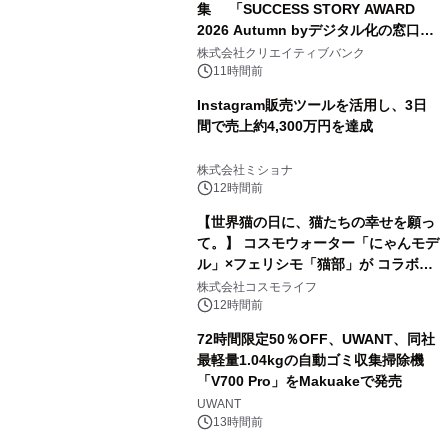
集 「SUCCESS STORY AWARD
2026 Autumn byデジタル化の窓口」
開催
株式会社クリエイティブバンク
11時間前
Instagram販売ツールを活用し、3日
間で売上約4,300万円を達成
株式会社ミショナ
12時間前
【世界猫の日に、猫たちの幸せを願っ
て。】 コスモウォーター「にゃんモデ
ル」×フェリシモ「猫部」が コラボキ
ャンペーンを実施
株式会社コスモライフ
12時間前
72時間限定50％OFF、UWANT、同社
最軽量1.04kgの自動ゴミ収集掃除機
「V700 Pro」をMakuakeで発売
UWANT
13時間前