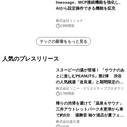
lmessage、MCP接続機能を強化し、
AIから設定操作できる機能を拡充
株式会社ミショナ
16時間前
テックの新着をもっと見る
人気のプレスリリース
スヌーピーの湯が登場！ 「サウナのあ
とに楽しむPEANUTS」第2弾 渋谷
の人気銭湯「改良湯」と期間限定のコ
1
ラボレーション サウナイキタイコラ
株式会社ソニー・クリエイティブプロダクツ
ボグッズも発売決定！
17時間前
帰りの渋滞を避けて「温泉＆サウナ」
三井アウトレットパーク木更津から車
で約5分 湯舞音 袖ケ浦店が夏フェア
2
メニューを提供
株式会社楽久屋
1日前