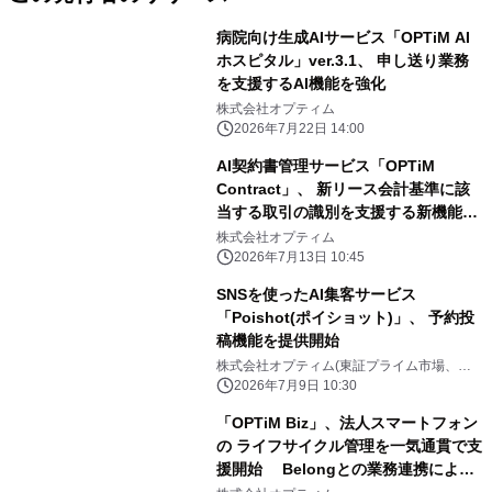
病院向け生成AIサービス「OPTiM AI
ホスピタル」ver.3.1、 申し送り業務
を支援するAI機能を強化
株式会社オプティム
2026年7月22日 14:00
AI契約書管理サービス「OPTiM
Contract」、 新リース会計基準に該
当する取引の識別を支援する新機能を
提供開始 ～リース該当性の判定作業に
株式会社オプティム
かかる工数を削減～
2026年7月13日 10:45
SNSを使ったAI集客サービス
「Poishot(ポイショット)」、 予約投
稿機能を提供開始
株式会社オプティム(東証プライム市場、コ
ード：3694)
2026年7月9日 10:30
「OPTiM Biz」、法人スマートフォン
の ライフサイクル管理を一気通貫で支
援開始 Belongとの業務連携によ