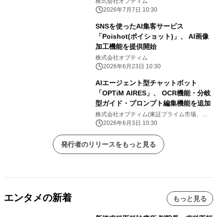
り、セキュアな売却・処分への シーム
株式会社オプティム
レスな導線を提供
2026年7月7日 10:30
SNSを使ったAI集客サービス
「Poishot(ポイショット)」、 AI画像
加工機能を提供開始
株式会社オプティム
2026年6月23日 10:30
AIエージェント型チャットボット
「OPTiM AIRES」、 OCR機能・分岐
型ガイド・プロンプト編集機能を追加
株式会社オプティム(東証プライム市場、コ
ード：3694)
2026年6月3日 10:30
発行者のリリースをもっと見る
エンタメの新着
もっと見る