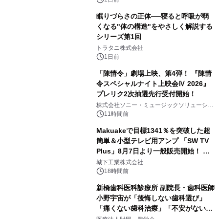
眠りづらさの正体──寝ると呼吸が弱
くなる"体の構造"をやさしく解説する
シリーズ第1回
3
トラタニ株式会社
1日前
「陳情令」劇場上映、第4弾！ 『陳情
令スペシャルナイト上映会Ⅳ 2026』
プレリク2次抽選先行受付開始！
4
株式会社ソニー・ミュージックソリューショ
ンズ
11時間前
Makuakeで目標1341％を突破した超
簡単＆小型テレビ用アンプ 「SW TV
Plus」8月7日より一般販売開始！ ケ
5
ーブル1本つなぐだけ、テレビの音が
城下工業株式会社
ぐっと豊かに
18時間前
新橋歯科医科診療所 副院長・歯科医師
小野宇宙が「後悔しない歯科選び」
「痛くない歯科治療」「不安がない治
6
療計画」をテーマに専門監修