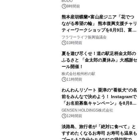
BUDO
8時間前
熊本産胡蝶蘭×富山産ジニア「花でつ
ながる希望の輪」 熊本復興支援チャリ
ティーワークショップを8月9日、富
山・射水で開催
フラワーライフ振興協議会
10時間前
夏を遊び尽くせ！道の駅足柄金太郎の
ふるさと 「金太郎の夏休み」大感謝セ
ール開催！
株式会社相州村の駅
11時間前
わんわんリゾート 粟津の"看板犬"の名
前をみんなで決めよう！ Instagramで
「お名前募集キャンペーン」を8月8日
(土)より開催
GENSEN HOLDINGS株式会社
12時間前
淡路島、旅行者が「絶対に食べて」と
すすめたくなるお寿司 お寿司も温泉も
プールも"自分たちだけ"の貸切宿で 1