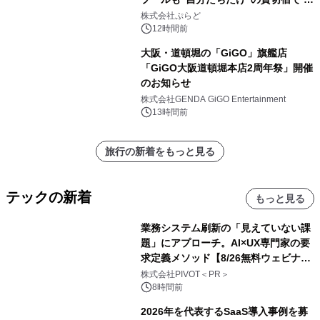
日1組限定「岩屋温泉 絵島別庭 海と
株式会社ぷらど
森」の握り寿司プラン
12時間前
大阪・道頓堀の「GiGO」旗艦店
「GiGO大阪道頓堀本店2周年祭」開催
のお知らせ
株式会社GENDA GiGO Entertainment
13時間前
旅行の新着をもっと見る
テックの新着
もっと見る
業務システム刷新の「見えていない課
題」にアプローチ。AI×UX専門家の要
求定義メソッド【8/26無料ウェビナ
ー】株式会社PIVOT
株式会社PIVOT＜PR＞
8時間前
2026年を代表するSaaS導入事例を募