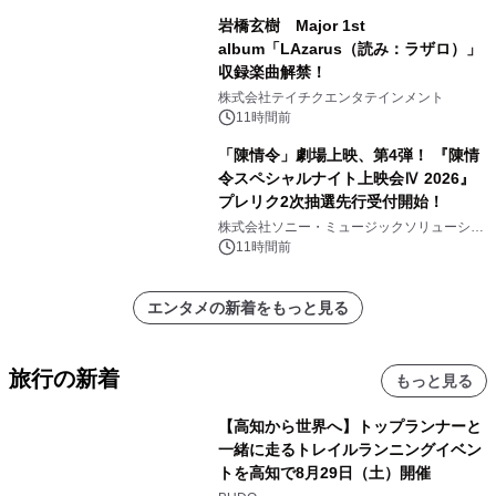
岩橋玄樹 Major 1st
album「LAzarus（読み：ラザロ）」
収録楽曲解禁！
株式会社テイチクエンタテインメント
11時間前
「陳情令」劇場上映、第4弾！ 『陳情
令スペシャルナイト上映会Ⅳ 2026』
プレリク2次抽選先行受付開始！
株式会社ソニー・ミュージックソリューショ
ンズ
11時間前
エンタメの新着をもっと見る
旅行の新着
もっと見る
【高知から世界へ】トップランナーと
一緒に走るトレイルランニングイベン
トを高知で8月29日（土）開催