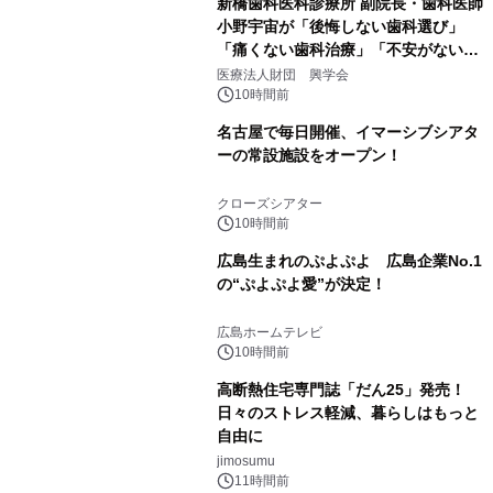
新橋歯科医科診療所 副院長・歯科医師
小野宇宙が「後悔しない歯科選び」
「痛くない歯科治療」「不安がない治
療計画」をテーマに専門監修
医療法人財団 興学会
10時間前
名古屋で毎日開催、イマーシブシアタ
ーの常設施設をオープン！
クローズシアター
10時間前
広島生まれのぷよぷよ 広島企業No.1
の“ぷよぷよ愛”が決定！
広島ホームテレビ
10時間前
高断熱住宅専門誌「だん25」発売！
日々のストレス軽減、暮らしはもっと
自由に
jimosumu
11時間前