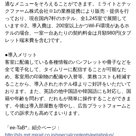
適なメニューをそろえることができます。ミライトとテッ
クファーム株式会社※1の業務提携により販売・提供を行
っており、現在国内7軒のホテル、全1,245室で展開して
います※2。導入費は、200室以上かつWi-Fi環境があるホ
テルの場合、一室一台あたりの契約料金は月額980円(タブ
レット端末費を含む)です。
●導入メリット
客室に配備している各種情報のパンフレットや冊子などを
全て電子化して、タイムリーに配信することが可能なた
め、客室用の印刷物の配備や入替等、業務コストも軽減す
ることから、導入されたホテル様よりご好評をいただいて
おります。また、英語の他中国語や韓国語にも対応し、国
籍や年齢を問わず、だれもが簡単に操作することができま
す。今後は導入部屋数を増やし、広告プラットフォームと
しての訴求力も高めてまいります。
「ee-TaB*」紹介ページ：
http://sls.mrt.mirait.co.jp/specialcontents/eetabplus/