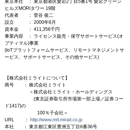
東京本社 ： 東京都港区愛宕2丁目5番1号 愛宕グリーン
ヒルズMORIタワー 19階
代表者 ： 菅谷 俊二
設立 ： 2000年6月
資本金 ： 411,356千円
事業内容 ： ライセンス販売・保守サポートサービス(オ
プティマル)事業
(IoTプラットフォームサービス、リモートマネジメントサ
ービス、サポートサービス、その他サービス)
【株式会社ミライトについて】
商号 ： 株式会社ミライト
＜株式会社ミライト・ホールディングス
(東京証券取引所市場第一部上場／証券コー
ド1417)の
100％子会社＞
URL ：
http://www.mrt.mirait.co.jp
本社 ： 東京都江東区豊洲五丁目6番36号